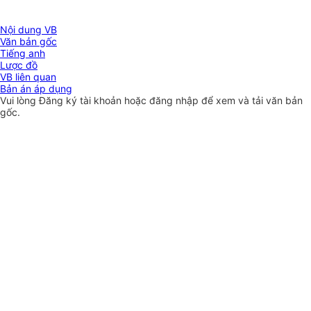
Nội dung VB
Văn bản gốc
Tiếng anh
Lược đồ
VB liên quan
Bản án áp dụng
Vui lòng
Đăng ký
tài khoản hoặc
đăng nhập
để xem và tải văn bản
gốc.