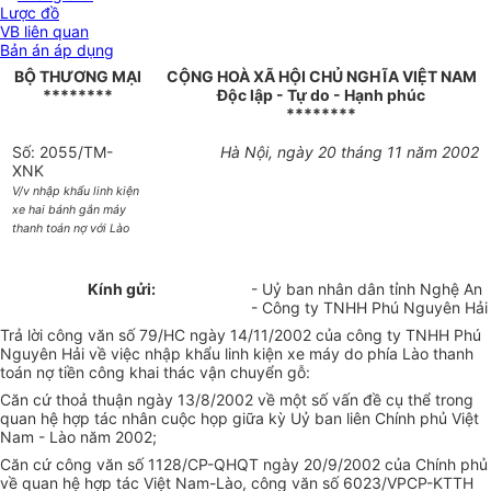
Lược đồ
VB liên quan
Bản án áp dụng
BỘ THƯƠNG MẠI
CỘNG HOÀ XÃ HỘI CHỦ NGHĨA VIỆT NAM
********
Độc lập - Tự do - Hạnh phúc
********
Số: 2055/TM-
Hà Nội, ngày 20 tháng 11 năm 2002
XNK
V/v nhập khẩu linh kiện
xe hai bánh gắn máy
thanh toán nợ với Lào
Kính gửi:
- Uỷ ban nhân dân tỉnh Nghệ An
- Công ty TNHH Phú Nguyên Hải
Trả lời công văn số 79/HC ngày 14/11/2002 của công ty TNHH Phú
Nguyên Hải về việc nhập khẩu linh kiện xe máy do phía Lào thanh
toán nợ tiền công khai thác vận chuyển gỗ:
Căn cứ thoả thuận ngày 13/8/2002 về một số vấn đề cụ thể trong
quan hệ hợp tác nhân cuộc họp giữa kỳ Uỷ ban liên Chính phủ Việt
Nam - Lào năm 2002;
Căn cứ công văn số 1128/CP-QHQT ngày 20/9/2002 của Chính phủ
về quan hệ hợp tác Việt Nam-Lào, công văn số 6023/VPCP-KTTH