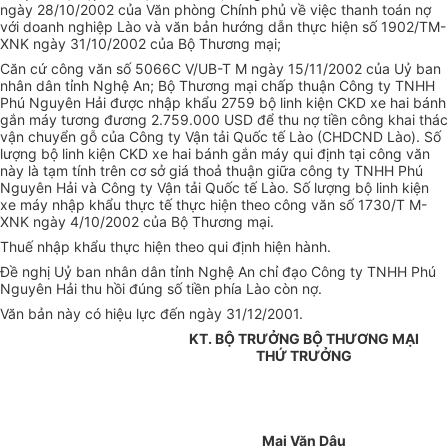
ngày 28/10/2002 của Văn phòng Chính phủ về việc thanh toán nợ
với doanh nghiệp Lào và văn bản hướng dẫn thực hiện số 1902/TM-
XNK ngày 31/10/2002 của Bộ Thương mại;
Căn cứ công văn số 5066C V/UB-T M ngày 15/11/2002 của Uỷ ban
nhân dân tỉnh Nghệ An; Bộ Thương mại chấp thuận Công ty TNHH
Phú Nguyên Hải được nhập khẩu 2759 bộ linh kiện CKD xe hai bánh
gắn máy tương đương 2.759.000 USD để thu nợ tiền công khai thác
vận chuyển gỗ của Công ty Vận tải Quốc tế Lào (CHDCND Lào). Số
lượng bộ linh kiện CKD xe hai bánh gắn máy qui định tại công văn
này là tạm tính trên cơ sở giá thoả thuận giữa công ty TNHH Phú
Nguyên Hải và Công ty Vận tải Quốc tế Lào. Số lượng bộ linh kiện
xe máy nhập khẩu thực tế thực hiện theo công văn số 1730/T M-
XNK ngày 4/10/2002 của Bộ Thương mại.
Thuế nhập khẩu thực hiện theo qui định hiện hành.
Đề nghị Uỷ ban nhân dân tỉnh Nghệ An chỉ đạo Công ty TNHH Phú
Nguyên Hải thu hồi đúng số tiền phía Lào còn nợ.
Văn bản này có hiệu lực đến ngày 31/12/2001.
KT. BỘ TRƯỞNG BỘ THƯƠNG MẠI
THỨ TRƯỞNG
Mai Văn Dâu