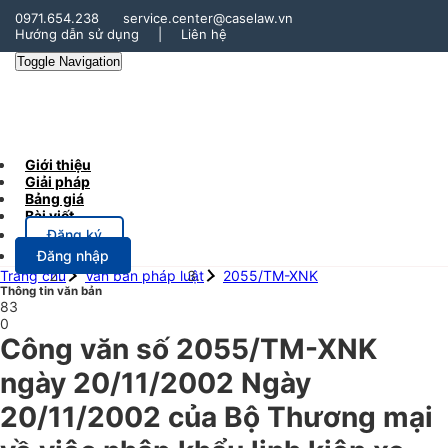
0971.654.238
service.center@caselaw.vn
Hướng dẫn sử dụng
|
Liên hệ
Toggle Navigation
Giới thiệu
Giải pháp
Bảng giá
Bài viết
Đăng ký
Đăng nhập
Trang chủ
Văn bản pháp luật
2055/TM-XNK
Thông tin văn bản
83
0
Công văn số 2055/TM-XNK
ngày 20/11/2002 Ngày
20/11/2002 của Bộ Thương mại