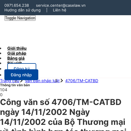
0971.654.238
service.center@caselaw.vn
Hướng dẫn sử dụng
|
Liên hệ
Toggle Navigation
Giới thiệu
Giải pháp
Bảng giá
Bài viết
Đăng ký
Đăng nhập
Trang chủ
Văn bản pháp luật
4706/TM-CATBD
Thông tin văn bản
104
0
Công văn số 4706/TM-CATBD
ngày 14/11/2002 Ngày
14/11/2002 của Bộ Thương mại