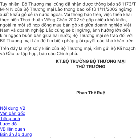
Tuy nhiên, Bộ Thương mại cũng đã nhận được thông báo số 1173/T
M-N N của Bộ Thương mại Lào thông báo kể từ 1/11/2002 ngừng
xuất khẩu gỗ xẻ ra nước ngoài. Với thông báo trên, việc triển khai
thực hiện Thoả thuận Viêng Chăn 2002 sẽ gặp nhiều khó khăn,
ngoài ra một số hợp đồng mua bán gỗ xẻ giữa doanh nghiệp Việt
Nam và doanh nghiệp Lào cũng sẽ bị ngừng, ảnh hưởng lớn đến
kim ngạch buôn bán giữa hai nước; Bộ Thương mại sẽ trao đổi với
Bộ Thương mại Lào để tìm biện pháp giải quyết các khó khăn trên.
Trên đây là một số ý kiến của Bộ Thương mại, kính gửi Bộ Kế hoạch
và Đầu tư tập hợp, báo cáo Chính phủ.
KT.BỘ TRƯỞNG BỘ THƯƠNG MẠI
THỨ TRƯỞNG
Phan Thế Ruệ
Nội dung VB
Văn bản gốc
Tiếng anh
Lược đồ
VB liên quan
Bản án áp dụng