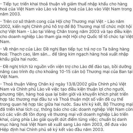
- Tiếp tục triển khai thoả thuận về giảm thuế nhập khẩu cho hàng
hoá của Việt Nam vào Lào và hàng hoá của Lào vào Việt Nam trong
năm 2003.
- Trên cơ sở thành cong của Hội chợ Thương mại Việt - Lào năm
2002, kiến nghị Chính phủ hỗ trợ để Bộ Thương mại tổ chức một hội
chợ Việt Nam - Lào tại Viêng Chăn trong năm 2003 và tạo điều kiện
cho doanh nghiệp Lào tham gia một Hội chợ Quốc tế tổ chức tại Việt
Nam.
- Về nhận nợ của Lào: Đề nghị Bạn tiếp tục trả nợ co Ta bằng hàng
hoá: Thạch cao, lâm sản… để tăng kim ngạch hàng hoá xuất nhập
khẩu giữa hai nước.
- Đề nghị trích từ nguồn vốn viện trợ cho Lào để đào tạo, bồi dưỡng
nâng cao trình đọ cho khoảng 10-15 cán bộ Thương mại của Ban tại
Việt Nam.
- Thoả thuận Viêng Chăn ký ngày 13/8/2002 giữa Chính phủ Việt
Nam và Chính phủ Lào về việc tạo điều kiện thuận lợi cho người,
phương tiện, hàng hoá qua lại biên giới và khuyến khích phát triển
hợp tác thương mại đầu tư và Thoả thuận một số vấn đề cụ thể
trong quan hệ hợp tác giữa hai nước. Sau khi ký kết, Bộ Thương mại
đã triển khai tích cự, thông báo cho các doanh nghiệp Việt Nam còn
có các vấn đề tồn đọng về thương mại với doanh nghiệp Lào triển
khai, cùng phía Lào giải quyết dứt điểm từng việc; chuẩn bị danh
mục hàng hoá Việt Nam sẽ xuất sang Lào năm 2003, để đưa vào
Hiệp định hai Chính phủ sẽ ký kết vào đầu năm 2003.