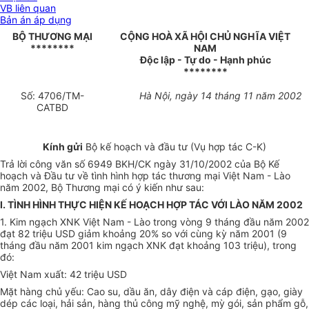
VB liên quan
Bản án áp dụng
BỘ THƯƠNG MẠI
CỘNG HOÀ XÃ HỘI CHỦ NGHĨA VIỆT
********
NAM
Độc lập - Tự do - Hạnh phúc
********
Số: 4706/TM-
Hà Nội, ngày 14 tháng 11 năm 2002
CATBD
Kính gửi
Bộ kế hoạch và đầu tư (Vụ hợp tác C-K)
Trả lời công văn số 6949 BKH/CK ngày 31/10/2002 của Bộ Kế
hoạch và Đầu tư về tình hình hợp tác thương mại Việt Nam - Lào
năm 2002, Bộ Thương mại có ý kiến như sau:
I. TÌNH HÌNH THỰC HIỆN KẾ HOẠCH HỢP TÁC VỚI LÀO NĂM 2002
1. Kim ngạch XNK Việt Nam - Lào trong vòng 9 tháng đầu năm 2002
đạt 82 triệu USD giảm khoảng 20% so với cùng kỳ năm 2001 (9
tháng đầu năm 2001 kim ngạch XNK đạt khoảng 103 triệu), trong
đó:
Việt Nam xuất: 42 triệu USD
Mặt hàng chủ yếu: Cao su, dầu ăn, dây điện và cáp điện, gạo, giày
dép các loại, hải sản, hàng thủ công mỹ nghệ, mỳ gói, sản phẩm gỗ,