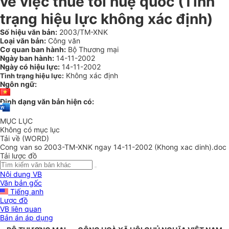
về việc thuế tối huệ quốc (Tình
trạng hiệu lực không xác định)
Số hiệu văn bản:
2003/TM-XNK
Loại văn bản:
Công văn
Cơ quan ban hành:
Bộ Thương mại
Ngày ban hành:
14-11-2002
Ngày có hiệu lực:
14-11-2002
Không xác định
Tình trạng hiệu lực:
Ngôn ngữ:
Định dạng văn bản hiện có:
MỤC LỤC
Không có mục lục
Tải về (WORD)
Cong van so 2003-TM-XNK ngay 14-11-2002 (Khong xac dinh).doc
Tải lược đồ
Nội dung VB
Văn bản gốc
Tiếng anh
Lược đồ
VB liên quan
Bản án áp dụng