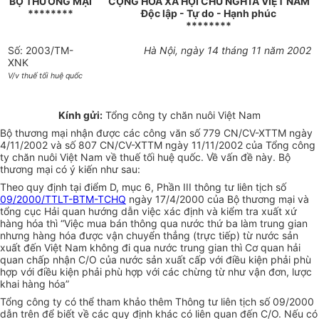
BỘ THƯƠNG MẠI
CỘNG HOÀ XÃ HỘI CHỦ NGHĨA VIỆT NAM
********
Độc lập - Tự do - Hạnh phúc
********
Số: 2003/TM-
Hà Nội, ngày 14 tháng 11 năm 2002
XNK
V/v thuế tối huệ quốc
Kính gửi:
Tổng công ty chăn nuôi Việt Nam
Bộ thương mại nhận được các công văn số 779 CN/CV-XTTM ngày
4/11/2002 và số 807 CN/CV-XTTM ngày 11/11/2002 của Tổng công
ty chăn nuôi Việt Nam về thuế tối huệ quốc. Về vấn đề này. Bộ
thương mại có ý kiến như sau:
Theo quy định tại điểm D, mục 6, Phần III thông tư liên tịch số
09/2000/TTLT-BTM-TCHQ
ngày 17/4/2000 của Bộ thương mại và
tổng cục Hải quan hướng dẫn việc xác định và kiểm tra xuất xứ
hàng hóa thì “Việc mua bán thông qua nước thứ ba làm trung gian
nhưng hàng hóa được vận chuyển thẳng (trực tiếp) từ nước sản
xuất đến Việt Nam không đi qua nước trung gian thì Cơ quan hải
quan chấp nhận C/O của nước sản xuất cấp với điều kiện phải phù
hợp với điều kiện phải phù hợp với các chừng từ như vận đơn, lược
khai hàng hóa”
Tổng công ty có thể tham khảo thêm Thông tư liên tịch số 09/2000
dẫn trên để biết về các quy định khác có liên quan đến C/O. Nếu có