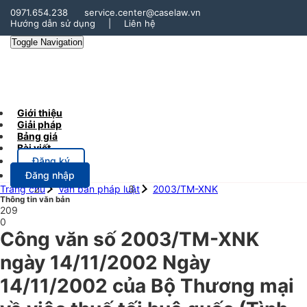
0971.654.238
service.center@caselaw.vn
Hướng dẫn sử dụng
|
Liên hệ
Toggle Navigation
Giới thiệu
Giải pháp
Bảng giá
Bài viết
Đăng ký
Đăng nhập
Trang chủ
Văn bản pháp luật
2003/TM-XNK
Thông tin văn bản
209
0
Công văn số 2003/TM-XNK
ngày 14/11/2002 Ngày
14/11/2002 của Bộ Thương mại