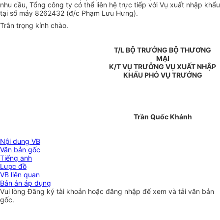
nhu cầu, Tổng công ty có thể liên hệ trực tiếp với Vụ xuất nhập khẩu
tại số máy 8262432 (đ/c Phạm Lưu Hưng).
Trân trọng kính chào.
T/L BỘ TRƯỞNG BỘ THƯƠNG
MẠI
K/T VỤ TRƯỞNG VỤ XUẤT NHẬP
KHẨU PHÓ VỤ TRƯỞNG
Trần Quốc Khánh
Nội dung VB
Văn bản gốc
Tiếng anh
Lược đồ
VB liên quan
Bản án áp dụng
Vui lòng
Đăng ký
tài khoản hoặc
đăng nhập
để xem và tải văn bản
gốc.