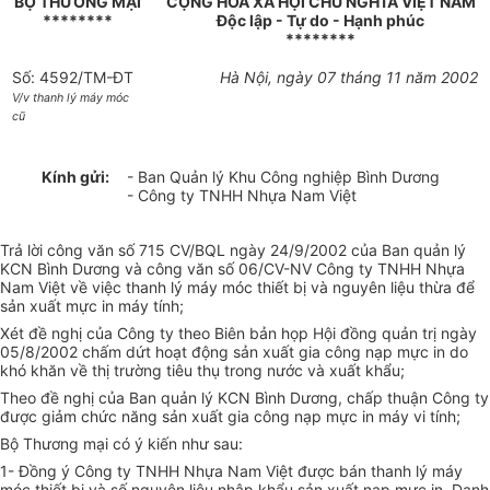
BỘ THƯƠNG MẠI
CỘNG HOÀ XÃ HỘI CHỦ NGHĨA VIỆT NAM
********
Độc lập - Tự do - Hạnh phúc
********
Số: 4592/TM-ĐT
Hà Nội, ngày 07 tháng 11 năm 2002
V/v thanh lý máy móc
cũ
Kính gửi:
- Ban Quản lý Khu Công nghiệp Bình Dương
- Công ty TNHH Nhựa Nam Việt
Trả lời công văn số 715 CV/BQL ngày 24/9/2002 của Ban quản lý
KCN Bình Dương và công văn số 06/CV-NV Công ty TNHH Nhựa
Nam Việt về việc thanh lý máy móc thiết bị và nguyên liệu thừa để
sản xuất mực in máy tính;
Xét đề nghị của Công ty theo Biên bản họp Hội đồng quản trị ngày
05/8/2002 chấm dứt hoạt động sản xuất gia công nạp mực in do
khó khăn về thị trường tiêu thụ trong nước và xuất khẩu;
Theo đề nghị của Ban quản lý KCN Bình Dương, chấp thuận Công ty
được giảm chức năng sản xuất gia công nạp mực in máy vi tính;
Bộ Thương mại có ý kiến như sau:
1- Đồng ý Công ty TNHH Nhựa Nam Việt được bán thanh lý máy
móc thiết bị và số nguyên liệu nhập khẩu sản xuất nạp mực in. Danh