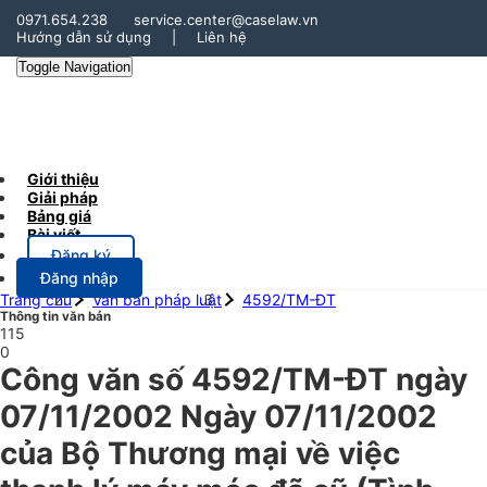
0971.654.238
service.center@caselaw.vn
Hướng dẫn sử dụng
|
Liên hệ
Toggle Navigation
Giới thiệu
Giải pháp
Bảng giá
Bài viết
Đăng ký
Đăng nhập
Trang chủ
Văn bản pháp luật
4592/TM-ĐT
Thông tin văn bản
115
0
Công văn số 4592/TM-ĐT ngày
07/11/2002 Ngày 07/11/2002
của Bộ Thương mại về việc