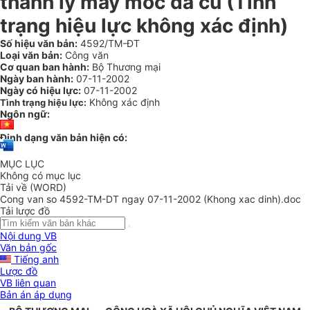
thanh lý máy móc đã cũ (Tình
trạng hiệu lực không xác định)
Số hiệu văn bản:
4592/TM-ĐT
Loại văn bản:
Công văn
Cơ quan ban hành:
Bộ Thương mại
Ngày ban hành:
07-11-2002
Ngày có hiệu lực:
07-11-2002
Không xác định
Tình trạng hiệu lực:
Ngôn ngữ:
Định dạng văn bản hiện có:
MỤC LỤC
Không có mục lục
Tải về (WORD)
Cong van so 4592-TM-DT ngay 07-11-2002 (Khong xac dinh).doc
Tải lược đồ
Nội dung VB
Văn bản gốc
Tiếng anh
Lược đồ
VB liên quan
Bản án áp dụng