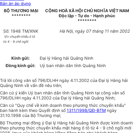
Bản án áp dụng
BỘ THƯƠNG MẠI
CỘNG HOÀ XÃ HỘI CHỦ NGHĨA VIỆT NAM
********
Độc lập - Tự do - Hạnh phúc
********
Số: 1948 TM/XNK
Hà Nội, ngày 07 tháng 11 năm 2002
V/v chuyển khẩu ô tô
từ 4 - 9 chỗ ngồi
Kính gửi:
Đại lý Hàng hải Quảng Ninh
Đồng kính gửi:
Uỷ ban nhân dân tỉnh Quảng Ninh
Trả lời công văn số 796/DLHH ngày 4.11.2002 của Đại lý Hàng hải
Quảng Ninh về vấn đề nêu trên;
Căn cứ ý kiến Uỷ ban nhân dân tỉnh Quảng Ninh tại công văn số
796/DLHH ngày 4.11.2002 của Đại lý Hàng hải Quảng Ninh;
Căn cứ "Quy chế về kinh doanh theo phương thức chuyển khẩu"
ban hành kèm theo Quyết định số
1311/1998/QĐ-BTM
ngày
31.10.1998 của Bộ Thương mại;
Bộ Thương mại đồng ý Đại lý Hàng hải Quảng Ninh được kinh doanh
theo phương thức chuyển khẩu mặt hàng ô tô từ 4 - 9 chỗ ngồi mới
100% (mua của khách hàng Hồng Kông bán cho khách hàng