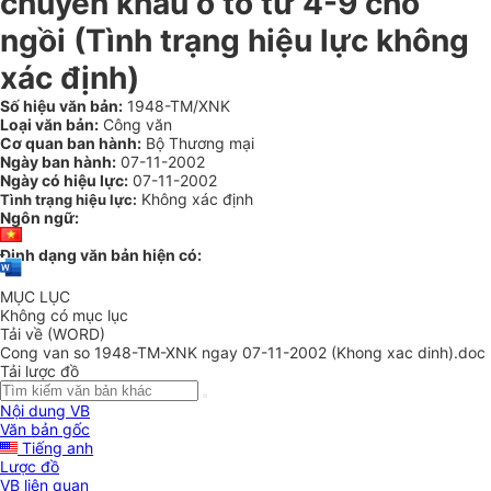
chuyển khẩu ô tô từ 4-9 chỗ
ngồi (Tình trạng hiệu lực không
xác định)
Số hiệu văn bản:
1948-TM/XNK
Loại văn bản:
Công văn
Cơ quan ban hành:
Bộ Thương mại
Ngày ban hành:
07-11-2002
Ngày có hiệu lực:
07-11-2002
Không xác định
Tình trạng hiệu lực:
Ngôn ngữ:
Định dạng văn bản hiện có:
MỤC LỤC
Không có mục lục
Tải về (WORD)
Cong van so 1948-TM-XNK ngay 07-11-2002 (Khong xac dinh).doc
Tải lược đồ
Nội dung VB
Văn bản gốc
Tiếng anh
Lược đồ
VB liên quan