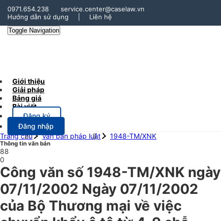
0971.654.238
service.center@caselaw.vn
Hướng dẫn sử dụng
|
Liên hệ
Toggle Navigation
Giới thiệu
Giải pháp
Bảng giá
Bài viết
Đăng ký
Đăng nhập
Trang chủ
Văn bản pháp luật
1948-TM/XNK
Thông tin văn bản
88
0
Công văn số 1948-TM/XNK ngày
07/11/2002 Ngày 07/11/2002
của Bộ Thương mại về việc