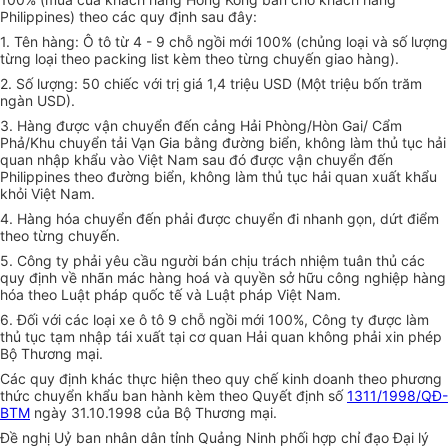
Philippines) theo các quy định sau đây:
1. Tên hàng: Ô tô từ 4 - 9 chỗ ngồi mới 100% (chủng loại và số lượng
từng loại theo packing list kèm theo từng chuyến giao hàng).
2. Số lượng: 50 chiếc với trị giá 1,4 triệu USD (Một triệu bốn trăm
ngàn USD).
3. Hàng được vận chuyển đến cảng Hải Phòng/Hòn Gai/ Cẩm
Phả/Khu chuyển tải Vạn Gia bằng đường biển, không làm thủ tục hải
quan nhập khẩu vào Việt Nam sau đó được vận chuyển đến
Philippines theo đường biển, không làm thủ tục hải quan xuất khẩu
khỏi Việt Nam.
4. Hàng hóa chuyển đến phải được chuyển đi nhanh gọn, dứt điểm
theo từng chuyến.
5. Công ty phải yêu cầu người bán chịu trách nhiệm tuân thủ các
quy định về nhãn mác hàng hoá và quyền sở hữu công nghiệp hàng
hóa theo Luật pháp quốc tế và Luật pháp Việt Nam.
6. Đối với các loại xe ô tô 9 chỗ ngồi mới 100%, Công ty được làm
thủ tục tạm nhập tái xuất tại cơ quan Hải quan không phải xin phép
Bộ Thương mại.
Các quy định khác thực hiện theo quy chế kinh doanh theo phương
thức chuyển khẩu ban hành kèm theo Quyết định số
1311/1998/QĐ-
BTM
ngày 31.10.1998 của Bộ Thương mại.
Đề nghị Uỷ ban nhân dân tỉnh Quảng Ninh phối hợp chỉ đạo Đại lý