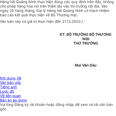
Hàng hải Quảng Ninh thực hiện đúng các quy định trên đây, không
cho phép hàng hóa nói trên thẩm lậu vào thị trường nội địa. Vào
ngày 25 hàng tháng, Đại lý Hàng hải Quảng Ninh có trách nhiệm
báo cáo kết quả thực hiện về Bộ Thương mại.
Văn bản này có giá trị thực hiện đến 31.12.2002./.
KT. BỘ TRƯỞNG BỘ THƯƠNG
MẠI
THỨ TRƯỞNG
Mai Văn Dâu
Nội dung VB
Văn bản gốc
Tiếng anh
Lược đồ
VB liên quan
Bản án áp dụng
Vui lòng
Đăng ký
tài khoản hoặc
đăng nhập
để xem và tải văn bản
gốc.