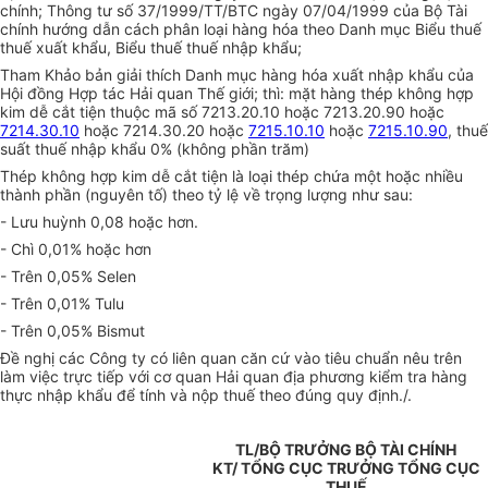
chính; Thông tư số 37/1999/TT/BTC ngày 07/04/1999 của Bộ Tài
chính hướng dẫn cách phân loại hàng hóa theo Danh mục Biểu thuế
thuế xuất khẩu, Biểu thuế thuế nhập khẩu;
Tham Khảo bản giải thích Danh mục hàng hóa xuất nhập khẩu của
Hội đồng Hợp tác Hải quan Thế giới; thì: mặt hàng thép không hợp
kim dễ cắt tiện thuộc mã số 7213.20.10 hoặc 7213.20.90 hoặc
7214.30.10
hoặc 7214.30.20 hoặc
7215.10.10
hoặc
7215.10.90
, thuế
suất thuế nhập khẩu 0% (không phần trăm)
Thép không hợp kim dễ cắt tiện là loại thép chứa một hoặc nhiều
thành phần (nguyên tố) theo tỷ lệ về trọng lượng như sau:
- Lưu huỳnh 0,08 hoặc hơn.
- Chì 0,01% hoặc hơn
- Trên 0,05% Selen
- Trên 0,01% Tulu
- Trên 0,05% Bismut
Đề nghị các Công ty có liên quan căn cứ vào tiêu chuẩn nêu trên
làm việc trực tiếp với cơ quan Hải quan địa phương kiểm tra hàng
thực nhập khẩu để tính và nộp thuế theo đúng quy định./.
TL/BỘ TRƯỞNG BỘ TÀI CHÍNH
KT/ TỔNG CỤC TRƯỞNG TỔNG CỤC
THUẾ