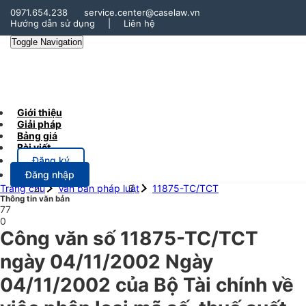
0971.654.238
service.center@caselaw.vn
Hướng dẫn sử dụng
|
Liên hệ
Toggle Navigation
Giới thiệu
Giải pháp
Bảng giá
Bài viết
Đăng ký
Đăng nhập
Trang chủ
Văn bản pháp luật
11875-TC/TCT
Thông tin văn bản
77
0
Công văn số 11875-TC/TCT
ngày 04/11/2002 Ngày
04/11/2002 của Bộ Tài chính về