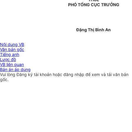
PHÓ TỔNG CỤC TRƯỞNG
Đặng Thị Bình An
Nội dung VB
Văn bản gốc
Tiếng anh
Lược đồ
VB liên quan
Bản án áp dụng
Vui lòng
Đăng ký
tài khoản hoặc
đăng nhập
để xem và tải văn bản
gốc.