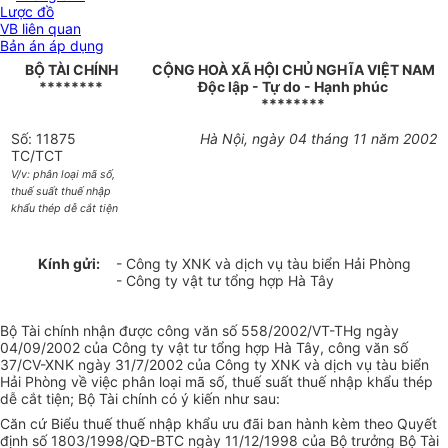
Lược đồ
VB liên quan
Bản án áp dụng
BỘ TÀI CHÍNH
CỘNG HOÀ XÃ HỘI CHỦ NGHĨA VIỆT NAM
********
Độc lập - Tự do - Hạnh phúc
********
Số: 11875
Hà Nội, ngày 04 tháng 11 năm 2002
TC/TCT
V/v: phân loại mã số,
thuế suất thuế nhập
khẩu thép dễ cắt tiện
Kính gửi:
- Công ty XNK và dịch vụ tàu biển Hải Phòng
- Công ty vật tư tổng hợp Hà Tây
Bộ Tài chính nhận được công văn số 558/2002/VT-THg ngày
04/09/2002 của Công ty vật tư tổng hợp Hà Tây, công văn số
37/CV-XNK ngày 31/7/2002 của Công ty XNK và dịch vụ tàu biển
Hải Phòng về việc phân loại mã số, thuế suất thuế nhập khẩu thép
dễ cắt tiện; Bộ Tài chính có ý kiến như sau:
Căn cứ Biểu thuế thuế nhập khẩu ưu đãi ban hành kèm theo Quyết
định số 1803/1998/QĐ-BTC ngày 11/12/1998 của Bộ trưởng Bộ Tài