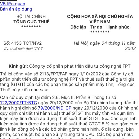
VB liên quan
Bản án áp dụng
BỘ TÀI CHÍNH
CỘNG HOÀ XÃ HỘI CHỦ NGHĨA
TỔNG CỤC THUẾ
VIỆT NAM
********
Độc lập - Tự do - Hạnh phúc
********
Số: 4153 TCT/NV2
Hà Nội, ngày 04 tháng 11 năm
2002
V/v: thuế suất thuế GTGT
Kính gửi:
Công ty cổ phần phát triển đầu tư công nghệ FPT
Trả lời công văn số 2113/FPT/FAF ngày 1/10/2002 của Công ty cổ
phần phát triển đầu tư công nghệ FPT về thuế suất thuế giá trị gia
tăng (GTGT) của các bộ phận thuộc sản phẩm máy tính, Tổng cục
Thuế có ý kiến như sau:
Căn cứ quy định tại điểm 2.6, Mục II, Phần B Thông tư số
122/2000/TT-BTC
ngày 29/12/2000 của Bộ Tài chính hướng dẫn thi
hành Nghị định số
79/2000/NĐ-CP
ngày 29/12/2000 của Chính phủ
quy định chi tiết thi hành Luật thuế GTGT thì: máy tính và cụm linh
kiện máy tính được áp dụng thuế suất thuế GTGT 5%. Các cụm linh
kiện máy tính được áp dụng thuế suất thuế GTGT 5 % bao gồm cụm
linh kiện đồng bộ và các bộ phận gồm: màn hình, ổ đĩa cứng, bàn
phím, con chuột, bộ phận xử lý trung tâm CPU. Các bộ phận như: