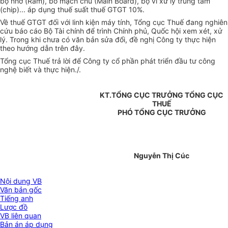
bộ nhớ (Ram), bo mạch chủ (Main Board), bộ vi xử lý trung tâm
(chip)... áp dụng thuế suất thuế GTGT 10%.
Về thuế GTGT đối với linh kiện máy tính, Tổng cục Thuế đang nghiên
cứu báo cáo Bộ Tài chính để trình Chính phủ, Quốc hội xem xét, xử
lý. Trong khi chưa có văn bản sửa đổi, đề nghị Công ty thực hiện
theo hướng dẫn trên đây.
Tổng cục Thuế trả lời để Công ty cổ phần phát triển đầu tư công
nghệ biết và thực hiện./.
KT.TỔNG CỤC TRƯỞNG TỔNG CỤC
THUẾ
PHÓ TỔNG CỤC TRƯỞNG
Nguyễn Thị Cúc
Nội dung VB
Văn bản gốc
Tiếng anh
Lược đồ
VB liên quan
Bản án áp dụng