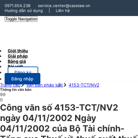
0971.654.238
service.center@caselaw.vn
Hướng dẫn sử dụng
|
Liên hệ
Toggle Navigation
Giới thiệu
Giải pháp
Bảng giá
Bài viết
Đăng ký
Đăng nhập
Trang chủ
Văn bản pháp luật
4153-TCT/NV2
Thông tin văn bản
99
0
Công văn số 4153-TCT/NV2
ngày 04/11/2002 Ngày
04/11/2002 của Bộ Tài chính-