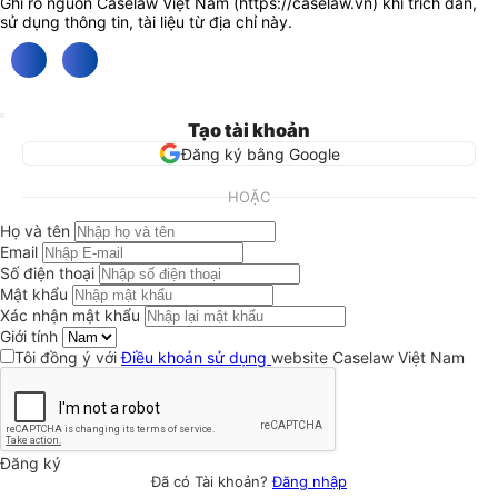
Ghi rõ nguồn Caselaw Việt Nam (
https://caselaw.vn
) khi trích dẫn,
sử dụng thông tin, tài liệu từ địa chỉ này.
Tạo tài khoản
Đăng ký bằng Google
HOẶC
Họ và tên
Email
Số điện thoại
Mật khẩu
Xác nhận mật khẩu
Giới tính
Tôi đồng ý với
Điều khoản sử dụng
website Caselaw Việt Nam
Đăng ký
Đã có Tài khoản?
Đăng nhập