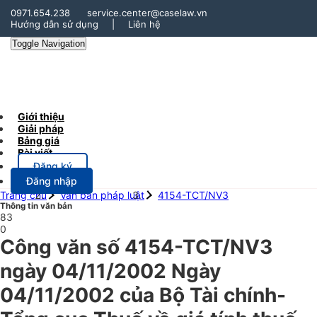
0971.654.238
service.center@caselaw.vn
Hướng dẫn sử dụng
|
Liên hệ
Toggle Navigation
Giới thiệu
Giải pháp
Bảng giá
Bài viết
Đăng ký
Đăng nhập
Trang chủ
Văn bản pháp luật
4154-TCT/NV3
Thông tin văn bản
83
0
Công văn số 4154-TCT/NV3
ngày 04/11/2002 Ngày
04/11/2002 của Bộ Tài chính-