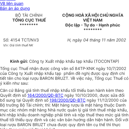
VB liên quan
Bản án áp dụng
BỘ TÀI CHÍNH
CỘNG HOÀ XÃ HỘI CHỦ NGHĨA
TỔNG CỤC THUẾ
VIỆT NAM
********
Độc lập - Tự do - Hạnh phúc
********
Số: 4154 TCT/NV3
H, ngày 04 tháng 11 năm 2002
V/v: Giá tính thuế NK
Kính gửi:
Công ty Xuất nhập khẩu tạp khẩu (TOCONTAP)
Tổng cục Thuế nhận được công văn số 84TP-XNK ngày 10/7/2002
của Công ty Xuất nhập khẩu tạp phẩm đề nghị được quy định chi
tiết tên cho loại rượu BARON BRUZT. Về việc này, Tổng cục Thuế có
ý kiến như sau:
Căn cứ Bảng giá tính thuế nhập khẩu tối thiểu ban hành kèm theo
Quyết định số
164/2000/QĐ-BTC
ngày 10/10/2000, được sửa đổi
bổ sung tại Quyết định số
198/2000/QĐ-BTC
ngày 11/12/2000 của
Bộ trưởng Bộ Tài chính; thì: Mặt hàng rượu là mặt hàng thuộc Danh
mục các nhóm mặt hàng Nhà nước quản lý giá tính thuế nhập khẩu,
khi nhập khẩu doanh nghiệp phải tính và nộp thuế theo mức giá tính
thuế tối thiểu quy định và các văn bản hướng dẫn hiện hành. Đối với
loại rượu BARON BRUZT chưa được quy định tên cụ thể thì thực