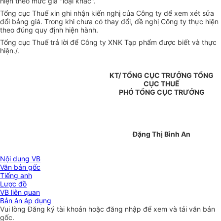
hiện theo mức giá "loại khác".
Tổng cục Thuế xin ghi nhận kiến nghị của Công ty dể xem xét sửa
đổi bảng giá. Trong khi chưa có thay đổi, đề nghị Công ty thực hiện
theo đúng quy định hiện hành.
Tổng cục Thuế trả lời để Công ty XNK Tạp phẩm được biết và thực
hiện./.
KT/ TỔNG CỤC TRƯỞNG TỔNG
CỤC THUẾ
PHÓ TỔNG CỤC TRƯỞNG
Đặng Thị Bình An
Nội dung VB
Văn bản gốc
Tiếng anh
Lược đồ
VB liên quan
Bản án áp dụng
Vui lòng
Đăng ký
tài khoản hoặc
đăng nhập
để xem và tải văn bản
gốc.