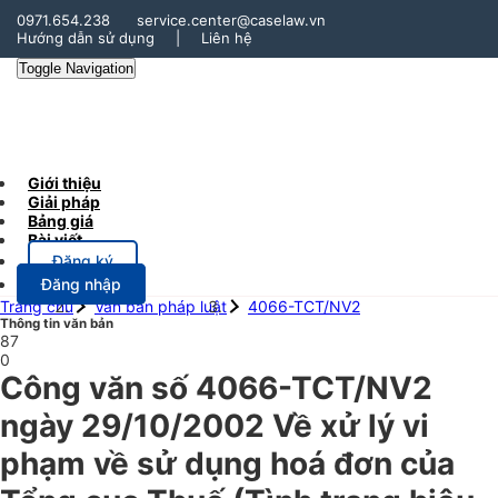
0971.654.238
service.center@caselaw.vn
Hướng dẫn sử dụng
|
Liên hệ
Toggle Navigation
Giới thiệu
Giải pháp
Bảng giá
Bài viết
Đăng ký
Đăng nhập
Trang chủ
Văn bản pháp luật
4066-TCT/NV2
Thông tin văn bản
87
0
Công văn số 4066-TCT/NV2
ngày 29/10/2002 Về xử lý vi
phạm về sử dụng hoá đơn của