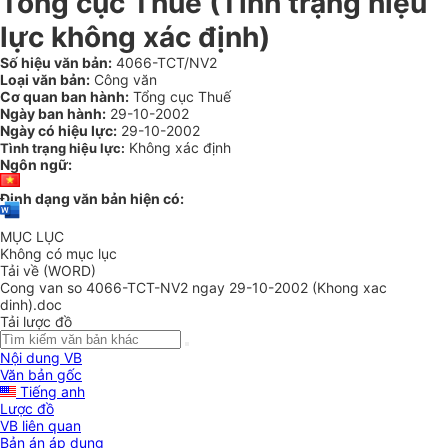
Tổng cục Thuế (Tình trạng hiệu
lực không xác định)
Số hiệu văn bản:
4066-TCT/NV2
Loại văn bản:
Công văn
Cơ quan ban hành:
Tổng cục Thuế
Ngày ban hành:
29-10-2002
Ngày có hiệu lực:
29-10-2002
Không xác định
Tình trạng hiệu lực:
Ngôn ngữ:
Định dạng văn bản hiện có:
MỤC LỤC
Không có mục lục
Tải về (WORD)
Cong van so 4066-TCT-NV2 ngay 29-10-2002 (Khong xac
dinh).doc
Tải lược đồ
Nội dung VB
Văn bản gốc
Tiếng anh
Lược đồ
VB liên quan
Bản án áp dụng