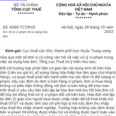
BỘ TÀI CHÍNH
CỘNG HOÀ XÃ HỘI CHỦ NGHĨA
TỔNG CỤC THUẾ
VIỆT NAM
********
Độc lập - Tự do - Hạnh phúc
********
Số: 4066 TCT/NV2
Hà Nội, ngày 29 tháng 10 năm
2002
V/v: Xử lý vi phạm về sử dụng hóa
đơn
Kính gửi:
Cục thuế các tỉnh, thành phố trực thuộc Trung ương
Vừa qua một số đơn vị có công văn hỏi về việc xử lý vi phạm trong
việc sử dụng hóa đơn, Tổng cục Thuế có ý kiến như sau:
Đối với trường hợp phát hiện có gian lận nội dung kinh tế trên hóa
đơn (Liên lưu giá trị, số lượng hàng hóa thấp hơn liên giao cho khách
hàng), cơ quan thuế phải tiến hành kiểm tra xác định rõ đối tượng vi
phạm, nếu xác định do đơn vị bán hàng vi phạm; đơn vị mua hàng
không có biểu hiện thông đồng với đơn vị bán hàng để khai man
trốn thuế vì yêu cầu bên bán lập lại hóa đơn mới thu hồi hóa đơn cũ
để hủy bỏ đồng thời xử lý vi phạm đối với bên bán. Hóa đơn mới lập
lại (liên 2) giao cho người mua được chấp nhận để kê khai khấu trừ
thuế GTGT và được tính vào chi phí hợp lý khi xác định thu nhập
chịu thuế thu nhập doanh nghiệp. Trường hợp không xác định được
bên vi phạm thì không được khấu trừ và không được hạch toán vào