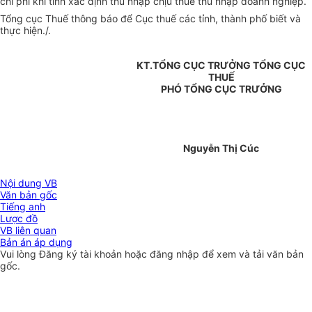
chi phí khi tính xác định thu nhập chịu thuế thu nhập doanh nghiệp.
Tổng cục Thuế thông báo để Cục thuế các tỉnh, thành phố biết và
thực hiện./.
KT.TỔNG CỤC TRƯỞNG TỔNG CỤC
THUẾ
PHÓ TỔNG CỤC TRƯỞNG
Nguyễn Thị Cúc
Nội dung VB
Văn bản gốc
Tiếng anh
Lược đồ
VB liên quan
Bản án áp dụng
Vui lòng
Đăng ký
tài khoản hoặc
đăng nhập
để xem và tải văn bản
gốc.