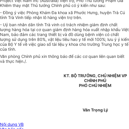
Project Việt Nam Inc (Australia) viện trợ, Phó Thủ tướng Phạm Gia
Khiêm thay mặt Thủ tướng Chính phủ có ý kiến như sau:
- Đồng ý việc Phòng Khám Đa khoa xã Phước Hưng, huyện Trà Cú
tỉnh Trà Vinh tiếp nhận lô hàng viện trợ trên.
- Uỷ ban nhân dân tỉnh Trà vinh có trách nhiệm giám định chất
lượng hàng hóa tại cơ quan giám định hàng hóa xuất nhập khẩu Việt
Nam, bảo đảm các trang thiết bị và đồ dùng bệnh viện có chất
lượng sử dụng trên 80%, vật liệu tiêu hao y tế mới 100%; lưu ý ý kiến
của Bộ Y tế về việc giao số tài liệu y khoa cho trường Trung học y tế
của tỉnh.
Văn phòng Chính phủ xin thông báo để các cơ quan liên quan biết
và thực hiện./.
KT. BỘ TRƯỞNG, CHỦ NHIỆM VP
CHÍNH PHỦ
PHÓ CHỦ NHIỆM
Văn Trọng Lý
Nội dung VB