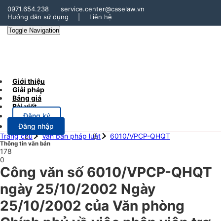
0971.654.238
service.center@caselaw.vn
Hướng dẫn sử dụng
|
Liên hệ
Toggle Navigation
Giới thiệu
Giải pháp
Bảng giá
Bài viết
Đăng ký
Đăng nhập
Trang chủ
Văn bản pháp luật
6010/VPCP-QHQT
Thông tin văn bản
178
0
Công văn số 6010/VPCP-QHQT
ngày 25/10/2002 Ngày
25/10/2002 của Văn phòng