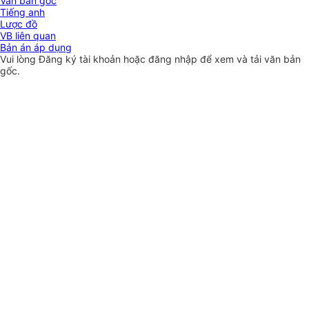
Văn bản gốc
Tiếng anh
Lược đồ
VB liên quan
Bản án áp dụng
Vui lòng
Đăng ký
tài khoản hoặc
đăng nhập
để xem và tải văn bản
gốc.