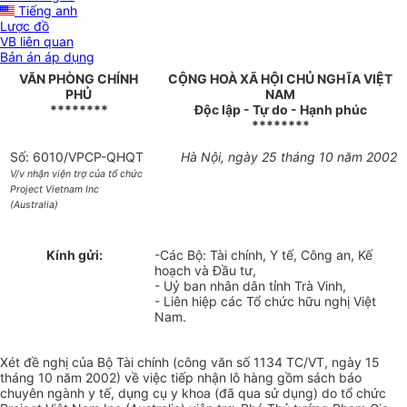
Tiếng anh
Lược đồ
VB liên quan
Bản án áp dụng
VĂN PHÒNG CHÍNH
CỘNG HOÀ XÃ HỘI CHỦ NGHĨA VIỆT
PHỦ
NAM
********
Độc lập - Tự do - Hạnh phúc
********
Số: 6010/VPCP-QHQT
Hà Nội, ngày 25 tháng 10 năm 2002
V/v nhận viện trợ của tổ chức
Project Vietnam Inc
(Australia)
Kính gửi:
-Các Bộ: Tài chính, Y tế, Công an, Kế
hoạch và Đầu tư,
- Uỷ ban nhân dân tỉnh Trà Vinh,
- Liên hiệp các Tổ chức hữu nghị Việt
Nam.
Xét đề nghị của Bộ Tài chính (công văn số 1134 TC/VT, ngày 15
tháng 10 năm 2002) về việc tiếp nhận lô hàng gồm sách báo
chuyên ngành y tế, dụng cụ y khoa (đã qua sử dụng) do tổ chức