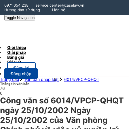
0971.654.238
service.center@caselaw.vn
Hướng dẫn sử dụng
|
Liên hệ
Toggle Navigation
Giới thiệu
Giải pháp
Bảng giá
Bài viết
Đăng ký
Đăng nhập
Trang chủ
Văn bản pháp luật
6014/VPCP-QHQT
Thông tin văn bản
76
0
Công văn số 6014/VPCP-QHQT
ngày 25/10/2002 Ngày
25/10/2002 của Văn phòng