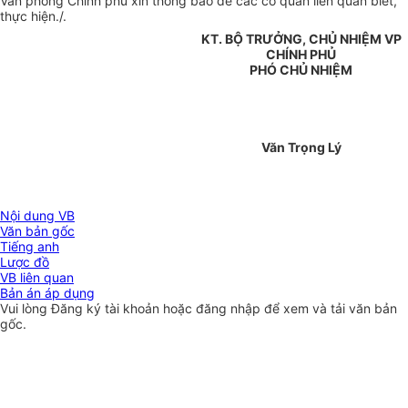
Văn phòng Chính phủ xin thông báo để các cơ quan liên quan biết,
thực hiện./.
KT. BỘ TRƯỞNG, CHỦ NHIỆM VP
CHÍNH PHỦ
PHÓ CHỦ NHIỆM
Văn Trọng Lý
Nội dung VB
Văn bản gốc
Tiếng anh
Lược đồ
VB liên quan
Bản án áp dụng
Vui lòng
Đăng ký
tài khoản hoặc
đăng nhập
để xem và tải văn bản
gốc.