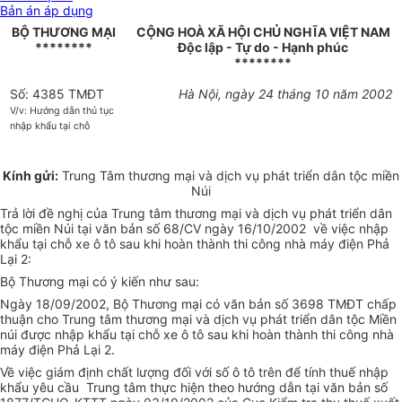
Bản án áp dụng
BỘ THƯƠNG MẠI
CỘNG HOÀ XÃ HỘI CHỦ NGHĨA VIỆT NAM
********
Độc lập - Tự do - Hạnh phúc
********
Số: 4385 TMĐT
Hà Nội, ngày 24 tháng 10 năm 2002
V/v: Hướng dẫn thủ tục
nhập khẩu tại chỗ
Kính gửi:
Trung Tâm thương mại và dịch vụ phát triển dân tộc miền
Núi
Trả lời đề nghị của Trung tâm thương mại và dịch vụ phát triển dân
tộc miền Núi tại văn bản số 68/CV ngày 16/10/2002 về việc nhập
khẩu tại chỗ xe ô tô sau khi hoàn thành thi công nhà máy điện Phả
Lại 2:
Bộ Thương mại có ý kiến như sau:
Ngày 18/09/2002, Bộ Thương mại có văn bản số 3698 TMĐT chấp
thuận cho Trung tâm thương mại và dịch vụ phát triển dân tộc Miền
núi được nhập khẩu tại chỗ xe ô tô sau khi hoàn thành thi công nhà
máy điện Phả Lại 2.
Về việc giám định chất lượng đối với số ô tô trên để tính thuế nhập
khẩu yêu cầu Trung tâm thực hiện theo hướng dẫn tại văn bản số