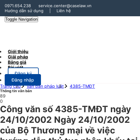
0971.654.238
service.center@caselaw.vn
Hướng dẫn sử dụng
|
Liên hệ
Toggle Navigation
Giới thiệu
Giải pháp
Bảng giá
Bài viết
Đăng ký
Đăng nhập
Trang chủ
Văn bản pháp luật
4385-TMĐT
Thông tin văn bản
89
0
Công văn số 4385-TMĐT ngày
24/10/2002 Ngày 24/10/2002
của Bộ Thương mại về việc