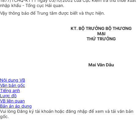
1877/TCHQ-KTTT ngày 03/10/2002 của Cục Kiểm tra thu thuế xuất
nhập khẩu - Tổng cục Hải quan.
Vậy thông báo để Trung tâm được biết và thực hiện.
KT. BỘ TRƯỞNG BỘ THƯƠNG
MẠI
THỨ TRƯỞNG
Mai Văn Dâu
Nội dung VB
Văn bản gốc
Tiếng anh
Lược đồ
VB liên quan
Bản án áp dụng
Vui lòng
Đăng ký
tài khoản hoặc
đăng nhập
để xem và tải văn bản
gốc.