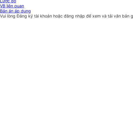
Lược đồ
VB liên quan
Bản án áp dụng
Vui lòng
Đăng ký
tài khoản hoặc
đăng nhập
để xem và tải văn bản 