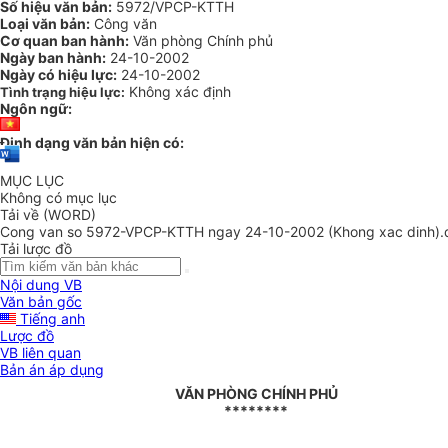
Số hiệu văn bản:
5972/VPCP-KTTH
Loại văn bản:
Công văn
Cơ quan ban hành:
Văn phòng Chính phủ
Ngày ban hành:
24-10-2002
Ngày có hiệu lực:
24-10-2002
Không xác định
Tình trạng hiệu lực:
Ngôn ngữ:
Định dạng văn bản hiện có:
MỤC LỤC
Không có mục lục
Tải về (WORD)
Cong van so 5972-VPCP-KTTH ngay 24-10-2002 (Khong xac dinh).
Tải lược đồ
Nội dung VB
Văn bản gốc
Tiếng anh
Lược đồ
VB liên quan
Bản án áp dụng
VĂN PHÒNG CHÍNH PHỦ
********