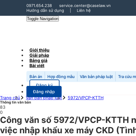
0971.654.238
service.center@caselaw.vn
Hướng dẫn sử dụng
|
Liên hệ
Toggle Navigation
Giới thiệu
Giải pháp
Bảng giá
Bài viết
Bản án
Hợp đồng mẫu
Văn bản pháp luật
Tra cứu 
Đăng ký
Đăng nhập
Trang chủ
Văn bản pháp luật
5972/VPCP-KTTH
Thông tin văn bản
83
0
Công văn số 5972/VPCP-KTTH n
việc nhập khẩu xe máy CKD (Tình