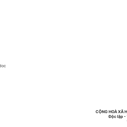
doc
CỘNG HOÀ XÃ H
Độc lập -