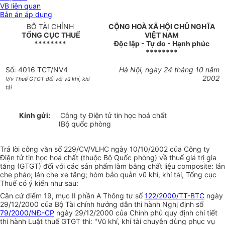
VB liên quan
Bản án áp dụng
BỘ TÀI CHÍNH
CỘNG HOÀ XÃ HỘI CHỦ NGHĨA
TỔNG CỤC THUẾ
VIỆT NAM
********
Độc lập - Tự do - Hạnh phúc
********
Số: 4016 TCT/NV4
Hà Nội, ngày 24 tháng 10 năm
2002
V/v Thuế GTGT đối với vũ khí, khí
tài
Kính gửi:
Công ty Điện tử tin học hoá chất
(Bộ quốc phòng
Trả lời công văn số 229/CV/VLHC ngày 10/10/2002 của Công ty
Điện tử tin học hoá chất (thuộc Bộ Quốc phòng) về thuế giá trị gia
tăng (GTGT) đối với các sản phẩm làm bằng chất liệu composite: lán
che pháo; lán che xe tăng; hòm bảo quản vũ khí, khí tài, Tổng cục
Thuế có ý kiến như sau:
Căn cứ điểm 19, mục II phần A Thông tư số
122/2000/TT-BTC
ngày
29/12/2000 của Bộ Tài chính hướng dẫn thi hành Nghị định số
79/2000/NĐ-CP
ngày 29/12/2000 của Chính phủ quy định chi tiết
thi hành Luật thuế GTGT thì: "Vũ khí, khí tài chuyên dùng phục vụ