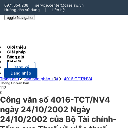
0971.654.238
service.center@caselaw.vn
Hướng dẫn sử dụng
|
Liên hệ
Toggle Navigation
Giới thiệu
Giải pháp
Bảng giá
Bài viết
Đăng ký
Đăng nhập
Trang chủ
Văn bản pháp luật
4016-TCT/NV4
Thông tin văn bản
113
0
Công văn số 4016-TCT/NV4
ngày 24/10/2002 Ngày
24/10/2002 của Bộ Tài chính-