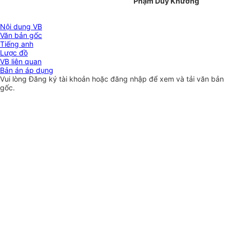
Phạm Duy Khương
Nội dung VB
Văn bản gốc
Tiếng anh
Lược đồ
VB liên quan
Bản án áp dụng
Vui lòng
Đăng ký
tài khoản hoặc
đăng nhập
để xem và tải văn bản
gốc.