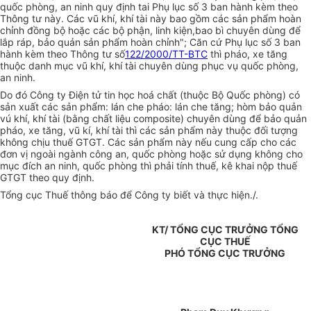
quốc phòng, an ninh quy định tai Phụ lục số 3 ban hành kèm theo
Thông tư này. Các vũ khí, khí tài này bao gồm các sản phẩm hoàn
chỉnh đồng bộ hoặc các bộ phận, linh kiện,bao bì chuyên dùng để
lắp ráp, bảo quản sản phẩm hoàn chỉnh"; Căn cứ Phụ lục số 3 ban
hành kèm theo Thông tư số
122/2000/TT-BTC
thì pháo, xe tăng
thuộc danh mục vũ khí, khí tài chuyên dùng phục vụ quốc phòng,
an ninh.
Do đó Công ty Điện tử tin học hoá chất (thuộc Bộ Quốc phòng) có
sản xuất các sản phẩm: lán che pháo: lán che tăng; hòm bảo quản
vú khí, khí tài (bằng chất liệu composite) chuyên dùng để bảo quản
pháo, xe tăng, vũ kí, khí tài thì các sản phẩm này thuộc đối tượng
không chịu thuế GTGT. Các sản phẩm này nếu cung cấp cho các
đơn vị ngoài ngành công an, quốc phòng hoặc sử dụng không cho
mục đích an ninh, quốc phòng thì phải tính thuế, kê khai nộp thuế
GTGT theo quy định.
Tổng cục Thuế thông báo để Công ty biết và thực hiện./.
KT/ TỔNG CỤC TRƯỞNG TỔNG
CỤC THUẾ
PHÓ TỔNG CỤC TRƯỞNG