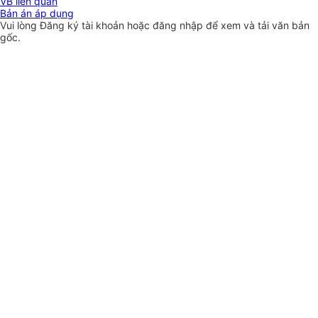
VB liên quan
Bản án áp dụng
Vui lòng
Đăng ký
tài khoản hoặc
đăng nhập
để xem và tải văn bản
gốc.