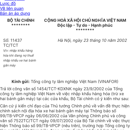
Lược đồ
VB liên quan
Bản án áp dụng
BỘ TÀI CHÍNH
CỘNG HOÀ XÃ HỘI CHỦ NGHĨA VIỆT NAM
********
Độc lập - Tự do - Hạnh phúc
********
Số: 11437
Hà Nội, ngày 23 tháng 10 năm 2002
TC/TCT
V/v: nhập khẩu hàng
hóa khi đang nợ thuế
nhập khẩu xe hai bánh
gắn máy
Kính gửi:
Tổng công ty lâm nghiệp Việt Nam (VINAFOR)
Trả lời công văn số 1454/TCT-KDXNK ngày 23/9/2002 của Tổng
công ty lâm nghiệp Việt Nam về việc nhập khẩu hàng hóa (trừ xe
hai bánh gắn máy) tại các cửa khẩu, Bộ Tài chính có ý kiến như sau:
Căn cứ ý kiến chỉ đạo của Thủ tướng Chính phủ về vấn đề thực hiện
chính sách nội địa hóa xe hai bánh gắn máy tại Thông báo số
99/TB-VPCP ngày 06/06/2002 của Văn phòng Chính phủ và công
văn số 7522TC/TCT ngày 09/07/2002 của Bộ Tài chính về việc thực
hiện Thông báo số 99/TB-VPCP (nêu trên), trường hợp Tổng công ty