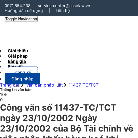
0971.654.238
service.center@caselaw.vn
Hướng dẫn sử dụng
|
Liên hệ
Toggle Navigation
Giới thiệu
Giải pháp
Bảng giá
Bài viết
Đăng ký
Đăng nhập
Trang chủ
Văn bản pháp luật
11437-TC/TCT
Thông tin văn bản
105
0
Công văn số 11437-TC/TCT
ngày 23/10/2002 Ngày
23/10/2002 của Bộ Tài chính về