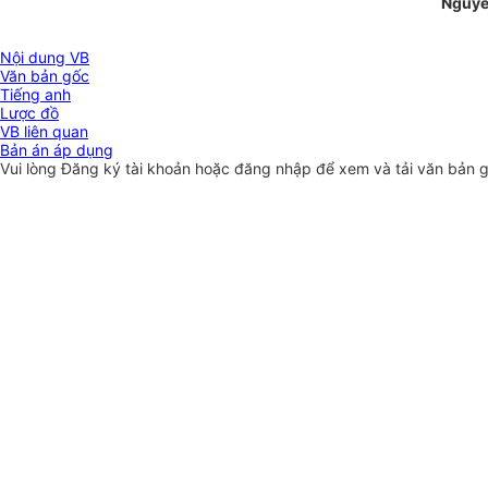
Nguyễ
Nội dung VB
Văn bản gốc
Tiếng anh
Lược đồ
VB liên quan
Bản án áp dụng
Vui lòng
Đăng ký
tài khoản hoặc
đăng nhập
để xem và tải văn bản 