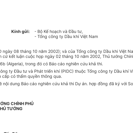
Kính gửi:
- Bộ Kế hoạch và Đầu tư,
- Tổng công ty Dầu khí Việt Nam
Đ ngày 08 tháng 10 năm 2002); và của Tổng công ty Dầu khi Việt
căn cứ kết luận cuộc họp ngày 02 tháng 10 năm 2002, Thủ tướng Chín
b (Algeria), trong đó có Báo cáo nghiên cứu khả thi.
g ty Đầu tư và Phát triển khí (PIDC) thuộc Tổng công ty Dầu khí Vi
nh cấp có thẩm quyền thông qua.
ề nội dung Báo cáo nghiên cứu khả thi Dự án. hợp đồng đã ký với Son
ƯỚNG CHÍNH PHỦ
THỦ TƯỚNG