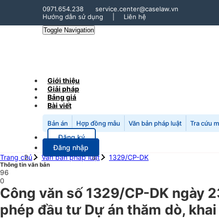
0971.654.238
service.center@caselaw.vn
Hướng dẫn sử dụng
|
Liên hệ
Toggle Navigation
Giới thiệu
Giải pháp
Bảng giá
Bài viết
Bản án
Hợp đồng mẫu
Văn bản pháp luật
Tra cứu 
Đăng ký
Đăng nhập
Trang chủ
Văn bản pháp luật
1329/CP-DK
Thông tin văn bản
96
0
Công văn số 1329/CP-DK ngày 23
phép đầu tư Dự án thăm dò, khai 