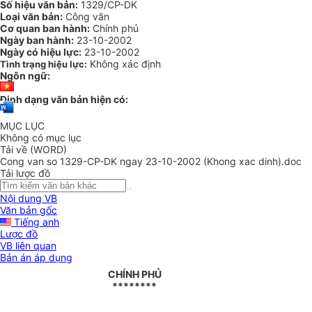
Số hiệu văn bản:
1329/CP-DK
Loại văn bản:
Công văn
Cơ quan ban hành:
Chính phủ
Ngày ban hành:
23-10-2002
Ngày có hiệu lực:
23-10-2002
Không xác định
Tình trạng hiệu lực:
Ngôn ngữ:
Định dạng văn bản hiện có:
MỤC LỤC
Không có mục lục
Tải về (WORD)
Cong van so 1329-CP-DK ngay 23-10-2002 (Khong xac dinh).doc
Tải lược đồ
Nội dung VB
Văn bản gốc
Tiếng anh
Lược đồ
VB liên quan
Bản án áp dụng
CHÍNH PHỦ
********