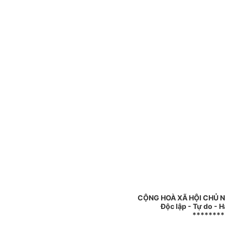
CỘNG HOÀ XÃ HỘI CHỦ 
Độc lập - Tự do - 
********