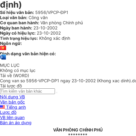
định)
Số hiệu văn bản:
5956/VPCP-ĐP1
Loại văn bản:
Công văn
Cơ quan ban hành:
Văn phòng Chính phủ
Ngày ban hành:
23-10-2002
Ngày có hiệu lực:
23-10-2002
Không xác định
Tình trạng hiệu lực:
Ngôn ngữ:
Định dạng văn bản hiện có:
MỤC LỤC
Không có mục lục
Tải về (WORD)
Cong van so 5956-VPCP-DP1 ngay 23-10-2002 (Khong xac dinh).d
Tải lược đồ
Nội dung VB
Văn bản gốc
Tiếng anh
Lược đồ
VB liên quan
Bản án áp dụng
VĂN PHÒNG CHÍNH PHỦ
********