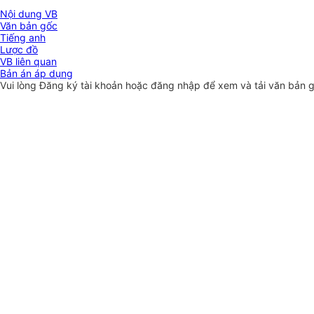
Nội dung VB
Văn bản gốc
Tiếng anh
Lược đồ
VB liên quan
Bản án áp dụng
Vui lòng
Đăng ký
tài khoản hoặc
đăng nhập
để xem và tải văn bản 