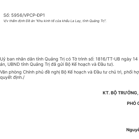
Số: 5956/VPCP-ĐP1
V/v thẩm định Đề án "Khu kinh tế cửa khẩu La Lay, tỉnh Quảng Trị".
Uỷ ban nhân dân tỉnh Quảng Trị có Tờ trình số: 1816/TT-UB ngày 14 
án, UBND tỉnh Quảng Trị đã gửi Bộ Kế hoạch và Đầu tư).
Văn phòng Chính phủ đề nghị Bộ Kế hoạch và Đầu tư chủ trì, phối h
quyết định./
KT. BỘ TRƯỞNG,
PHÓ 
Nguy