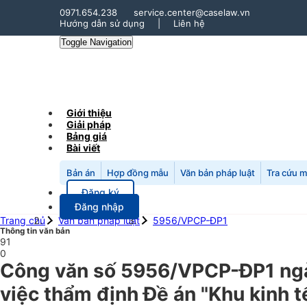
0971.654.238
service.center@caselaw.vn
Hướng dẫn sử dụng
|
Liên hệ
Toggle Navigation
Giới thiệu
Giải pháp
Bảng giá
Bài viết
Bản án
Hợp đồng mẫu
Văn bản pháp luật
Tra cứu 
Đăng ký
Đăng nhập
Trang chủ
Văn bản pháp luật
5956/VPCP-ĐP1
Thông tin văn bản
91
0
Công văn số 5956/VPCP-ĐP1 ngà
việc thẩm định Đề án "Khu kinh t