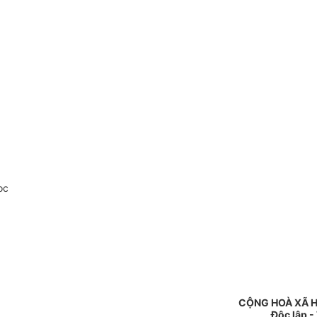
oc
CỘNG HOÀ XÃ H
Độc lập -