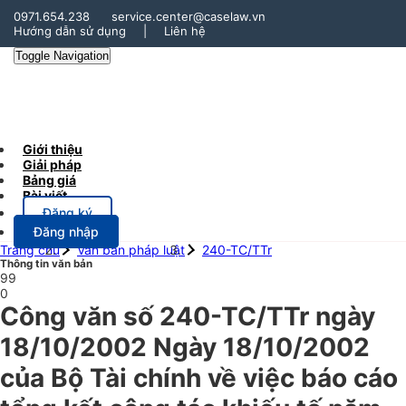
0971.654.238
service.center@caselaw.vn
Hướng dẫn sử dụng
|
Liên hệ
Toggle Navigation
Giới thiệu
Giải pháp
Bảng giá
Bài viết
Đăng ký
Đăng nhập
Trang chủ
Văn bản pháp luật
240-TC/TTr
Thông tin văn bản
99
0
Công văn số 240-TC/TTr ngày
18/10/2002 Ngày 18/10/2002
của Bộ Tài chính về việc báo cáo