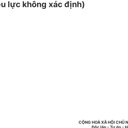
iệu lực không xác định)
CỘNG HOÀ XÃ HỘI CHỦ 
Độc lập - Tự do - 