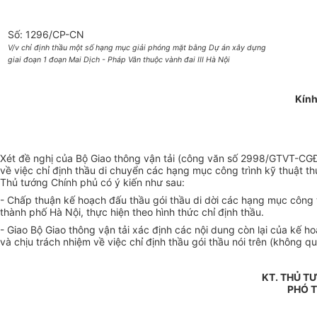
Số: 1296/CP-CN
V/v chỉ định thầu một số hạng mục giải phóng mặt bằng Dự án xây dựng
giai đoạn 1 đoạn Mai Dịch - Pháp Vân thuộc vành đai III Hà Nội
Kính
Xét đề nghị của Bộ Giao thông vận tải (công văn số 2998/GTVT-CG
về việc chỉ định thầu di chuyển các hạng mục công trình kỹ thuật t
Thủ tướng Chính phủ có ý kiến như sau:
- Chấp thuận kế hoạch đấu thầu gói thầu di dời các hạng mục công t
thành phố Hà Nội, thực hiện theo hình thức chỉ định thầu.
- Giao Bộ Giao thông vận tải xác định các nội dung còn lại của kế h
và chịu trách nhiệm về việc chỉ định thầu gói thầu nói trên (không q
KT. THỦ T
PHÓ 