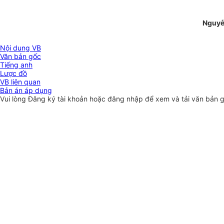
Nguyễ
Nội dung VB
Văn bản gốc
Tiếng anh
Lược đồ
VB liên quan
Bản án áp dụng
Vui lòng
Đăng ký
tài khoản hoặc
đăng nhập
để xem và tải văn bản 