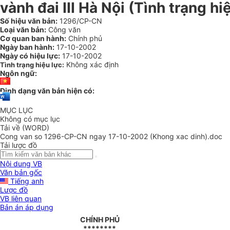
vành đai III Hà Nội (Tình trạng h
Số hiệu văn bản:
1296/CP-CN
Loại văn bản:
Công văn
Cơ quan ban hành:
Chính phủ
Ngày ban hành:
17-10-2002
Ngày có hiệu lực:
17-10-2002
Không xác định
Tình trạng hiệu lực:
Ngôn ngữ:
Định dạng văn bản hiện có:
MỤC LỤC
Không có mục lục
Tải về (WORD)
Cong van so 1296-CP-CN ngay 17-10-2002 (Khong xac dinh).doc
Tải lược đồ
Nội dung VB
Văn bản gốc
Tiếng anh
Lược đồ
VB liên quan
Bản án áp dụng
CHÍNH PHỦ
********