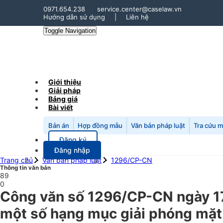
0971.654.238
service.center@caselaw.vn
Hướng dẫn sử dụng
|
Liên hệ
Toggle Navigation
Giới thiệu
Giải pháp
Bảng giá
Bài viết
Bản án
Hợp đồng mẫu
Văn bản pháp luật
Tra cứu 
Đăng ký
Đăng nhập
Trang chủ
Văn bản pháp luật
1296/CP-CN
Thông tin văn bản
89
0
Công văn số 1296/CP-CN ngày 17
một số hạng mục giải phóng mặt