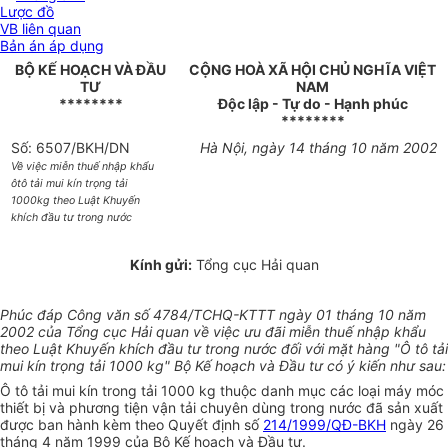
Lược đồ
VB liên quan
Bản án áp dụng
BỘ KẾ HOẠCH VÀ ĐẦU
CỘNG HOÀ XÃ HỘI CHỦ NGHĨA VIỆT
TƯ
NAM
********
Độc lập - Tự do - Hạnh phúc
********
Số: 6507/BKH/DN
Hà Nội, ngày 14 tháng 10 năm 2002
Về việc miễn thuế nhập khẩu
ôtô tải mui kín trọng tải
1000kg theo Luật Khuyến
khích đầu tư trong nước
Kính gửi:
Tổng cục Hải quan
Phúc đáp Công văn số 4784/TCHQ-KTTT ngày 01 tháng 10 năm
2002 của Tổng cục Hải quan về việc ưu đãi miễn thuế nhập khẩu
theo Luật Khuyến khích đầu tư trong nước đối với mặt hàng "Ô tô tải
mui kín trọng tải 1000 kg" Bộ Kế hoạch và Đầu tư có ý kiến như sau:
Ô tô tải mui kín trong tải 1000 kg thuộc danh mục các loại máy móc
thiết bị và phương tiện vận tải chuyên dùng trong nước đã sản xuất
được ban hành kèm theo Quyết định số
214/1999/QĐ-BKH
ngày 26
tháng 4 năm 1999 của Bộ Kế hoạch và Đầu tư.