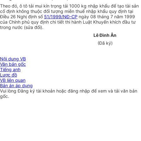
Theo đó, ô tô tải mui kín trọng tải 1000 kg nhập khẩu để tạo tài sản
cố định không thuộc đối tượng miễn thuế nhập khẩu quy định tại
Điều 26 Nghị định số
51/1999/NĐ-CP
ngày 08 tháng 7 năm 1999
của Chính phủ quy định chi tiết thi hành Luật Khuyến khích đầu tư
trong nước (sửa đổi).
Lê Đình Ân
(Đã ký)
Nội dung VB
Văn bản gốc
Tiếng anh
Lược đồ
VB liên quan
Bản án áp dụng
Vui lòng
Đăng ký
tài khoản hoặc
đăng nhập
để xem và tải văn bản
gốc.