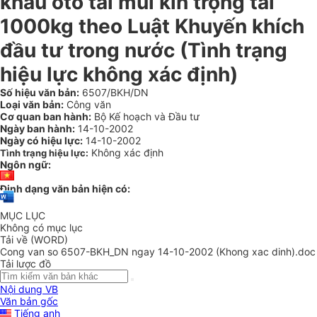
khẩu ôtô tải mui kín trọng tải
1000kg theo Luật Khuyến khích
đầu tư trong nước (Tình trạng
hiệu lực không xác định)
Số hiệu văn bản:
6507/BKH/DN
Loại văn bản:
Công văn
Cơ quan ban hành:
Bộ Kế hoạch và Đầu tư
Ngày ban hành:
14-10-2002
Ngày có hiệu lực:
14-10-2002
Không xác định
Tình trạng hiệu lực:
Ngôn ngữ:
Định dạng văn bản hiện có:
MỤC LỤC
Không có mục lục
Tải về (WORD)
Cong van so 6507-BKH_DN ngay 14-10-2002 (Khong xac dinh).doc
Tải lược đồ
Nội dung VB
Văn bản gốc
Tiếng anh