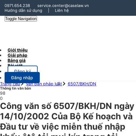
0971.654.238
service.center@caselaw.vn
Hướng dẫn sử dụng
|
Liên hệ
Toggle Navigation
Giới thiệu
Giải pháp
Bảng giá
Bài viết
Đăng ký
Đăng nhập
Trang chủ
Văn bản pháp luật
6507/BKH/DN
Thông tin văn bản
98
0
Công văn số 6507/BKH/DN ngày
14/10/2002 Của Bộ Kế hoạch và
Đầu tư về việc miễn thuế nhập