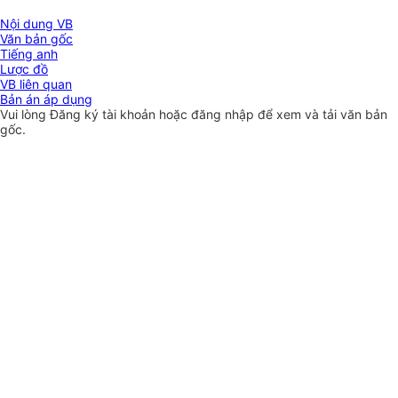
Nội dung VB
Văn bản gốc
Tiếng anh
Lược đồ
VB liên quan
Bản án áp dụng
Vui lòng
Đăng ký
tài khoản hoặc
đăng nhập
để xem và tải văn bản
gốc.