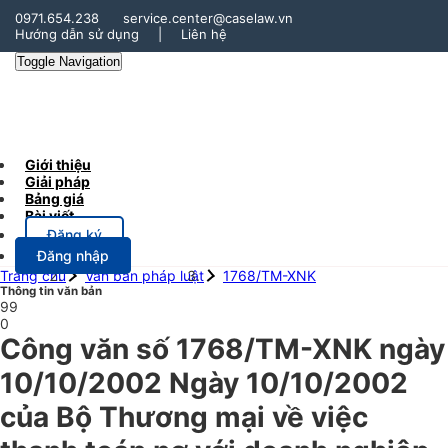
0971.654.238
service.center@caselaw.vn
Hướng dẫn sử dụng
|
Liên hệ
Toggle Navigation
Giới thiệu
Giải pháp
Bảng giá
Bài viết
Đăng ký
Đăng nhập
Trang chủ
Văn bản pháp luật
1768/TM-XNK
Thông tin văn bản
99
0
Công văn số 1768/TM-XNK ngày
10/10/2002 Ngày 10/10/2002
của Bộ Thương mại về việc