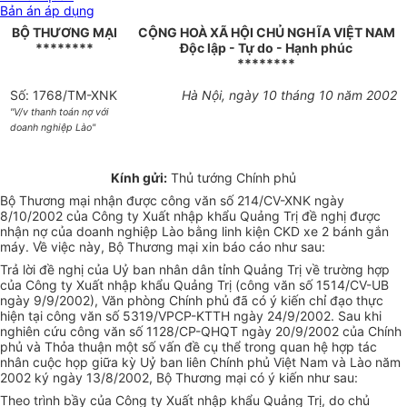
Bản án áp dụng
BỘ THƯƠNG MẠI
CỘNG HOÀ XÃ HỘI CHỦ NGHĨA VIỆT NAM
********
Độc lập - Tự do - Hạnh phúc
********
Số: 1768/TM-XNK
Hà Nội, ngày 10 tháng 10 năm 2002
"V/v thanh toán nợ với
doanh nghiệp Lào"
Kính gửi:
Thủ tướng Chính phủ
Bộ Thương mại nhận được công văn số 214/CV-XNK ngày
8/10/2002 của Công ty Xuất nhập khẩu Quảng Trị đề nghị được
nhận nợ của doanh nghiệp Lào bằng linh kiện CKD xe 2 bánh gắn
máy. Về việc này, Bộ Thương mại xin báo cáo như sau:
Trả lời đề nghị của Uỷ ban nhân dân tỉnh Quảng Trị về trường hợp
của Công ty Xuất nhập khẩu Quảng Trị (công văn số 1514/CV-UB
ngày 9/9/2002), Văn phòng Chính phủ đã có ý kiến chỉ đạo thực
hiện tại công văn số 5319/VPCP-KTTH ngày 24/9/2002. Sau khi
nghiên cứu công văn số 1128/CP-QHQT ngày 20/9/2002 của Chính
phủ và Thỏa thuận một số vấn đề cụ thể trong quan hệ hợp tác
nhân cuộc họp giữa kỳ Uỷ ban liên Chính phủ Việt Nam và Lào năm
2002 ký ngày 13/8/2002, Bộ Thương mại có ý kiến như sau:
Theo trình bầy của Công ty Xuất nhập khẩu Quảng Trị, do chủ