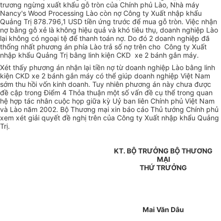
trương ngừng xuất khẩu gỗ tròn của Chính phủ Lào, Nhà máy
Nancy's Wood Processing Lào còn nợ Công ty Xuất nhập khẩu
Quảng Trị 878.796,1 USD tiền ứng trước để mua gỗ tròn. Việc nhận
nợ bằng gỗ xẻ là không hiệu quả và khó tiêu thụ, doanh nghiệp Lào
lại không có ngoại tệ để thanh toán nợ. Do đó 2 doanh nghiệp đã
thống nhất phương án phía Lào trả số nợ trên cho Công ty Xuất
nhập khẩu Quảng Trị bằng linh kiện CKD xe 2 bánh gắn máy.
Xét thấy phương án nhận lại tiền nợ từ doanh nghiệp Lào bằng linh
kiện CKD xe 2 bánh gắn máy có thể giúp doanh nghiệp Việt Nam
sớm thu hồi vốn kinh doanh. Tuy nhiên phương án này chưa được
đề cập trong Điểm 4 Thỏa thuận một số vấn đề cụ thể trong quan
hệ hợp tác nhân cuộc họp giữa kỳ Uỷ ban liên Chính phủ Việt Nam
và Lào năm 2002. Bộ Thương mại xin báo cáo Thủ tướng Chính phủ
xem xét giải quyết đề nghị trên của Công ty Xuất nhập khẩu Quảng
Trị.
KT. BỘ TRƯỞNG BỘ THƯƠNG
MẠI
THỨ TRƯỞNG
Mai Văn Dâu