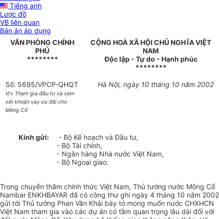
Tiếng anh
Lược đồ
VB liên quan
Bản án áp dụng
VĂN PHÒNG CHÍNH
CỘNG HOÀ XÃ HỘI CHỦ NGHĨA VIỆT
PHỦ
NAM
********
Độc lập - Tự do - Hạnh phúc
********
Số: 5695/VPCP-QHQT
Hà Nội, ngày 10 tháng 10 năm 2002
V/v Tham gia đầu tư và xem
xét khoản vay ưu đãi cho
Mông Cổ
Kính gửi:
- Bộ Kế hoạch và Đầu tư,
- Bộ Tài chính,
- Ngân hàng Nhà nước Việt Nam,
- Bộ Ngoại giao.
Trong chuyến thăm chính thức Việt Nam, Thủ tướng nước Mông Cổ
Nambar ENKHBAYAR đã có công thư ghi ngày 4 tháng 10 năm 2002
gửi tới Thủ tướng Phan Văn Khải bày tỏ mong muốn nước CHXHCN
Việt Nam tham gia vào các dự án có tầm quan trọng lâu dài đối với