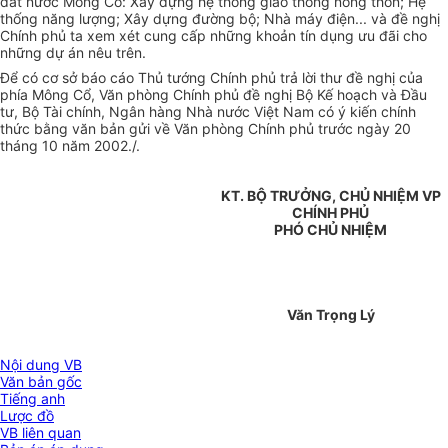
đất nước Mông Cổ: Xây dựng hệ thống giao thông nông thôn; Hệ
thống năng lượng; Xây dựng đường bộ; Nhà máy điện... và đề nghị
Chính phủ ta xem xét cung cấp những khoản tín dụng ưu đãi cho
những dự án nêu trên.
Để có cơ sở báo cáo Thủ tướng Chính phủ trả lời thư đề nghị của
phía Mông Cổ, Văn phòng Chính phủ đề nghị Bộ Kế hoạch và Đầu
tư, Bộ Tài chính, Ngân hàng Nhà nước Việt Nam có ý kiến chính
thức bằng văn bản gửi về Văn phòng Chính phủ trước ngày 20
tháng 10 năm 2002./.
KT. BỘ TRƯỞNG, CHỦ NHIỆM VP
CHÍNH PHỦ
PHÓ CHỦ NHIỆM
Văn Trọng Lý
Nội dung VB
Văn bản gốc
Tiếng anh
Lược đồ
VB liên quan