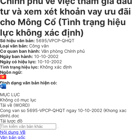
Chính phủ về việc tham gia đầu
tư và xem xét khoản vay ưu đãi
cho Mông Cổ (Tình trạng hiệu
lực không xác định)
Số hiệu văn bản:
5695/VPCP-QHQT
Loại văn bản:
Công văn
Cơ quan ban hành:
Văn phòng Chính phủ
Ngày ban hành:
10-10-2002
Ngày có hiệu lực:
10-10-2002
Không xác định
Tình trạng hiệu lực:
Ngôn ngữ:
Định dạng văn bản hiện có:
MỤC LỤC
Không có mục lục
Tải về (WORD)
Cong van so 5695-VPCP-QHQT ngay 10-10-2002 (Khong xac
dinh).doc
Tải lược đồ
Nội dung VB
Văn bản gốc