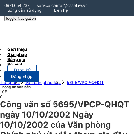
0971.654.238
service.center@caselaw.vn
Hướng dẫn sử dụng
|
Liên hệ
Toggle Navigation
Giới thiệu
Giải pháp
Bảng giá
Bài viết
Đăng ký
Đăng nhập
Trang chủ
Văn bản pháp luật
5695/VPCP-QHQT
Thông tin văn bản
105
0
Công văn số 5695/VPCP-QHQT
ngày 10/10/2002 Ngày
10/10/2002 của Văn phòng