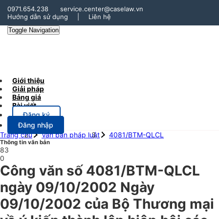
0971.654.238
service.center@caselaw.vn
Hướng dẫn sử dụng
|
Liên hệ
Toggle Navigation
Giới thiệu
Giải pháp
Bảng giá
Bài viết
Đăng ký
Đăng nhập
Trang chủ
Văn bản pháp luật
4081/BTM-QLCL
Thông tin văn bản
83
0
Công văn số 4081/BTM-QLCL
ngày 09/10/2002 Ngày
09/10/2002 của Bộ Thương mại