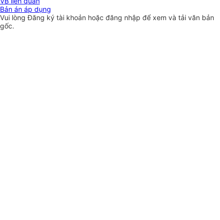
VB liên quan
Bản án áp dụng
Vui lòng
Đăng ký
tài khoản hoặc
đăng nhập
để xem và tải văn bản
gốc.