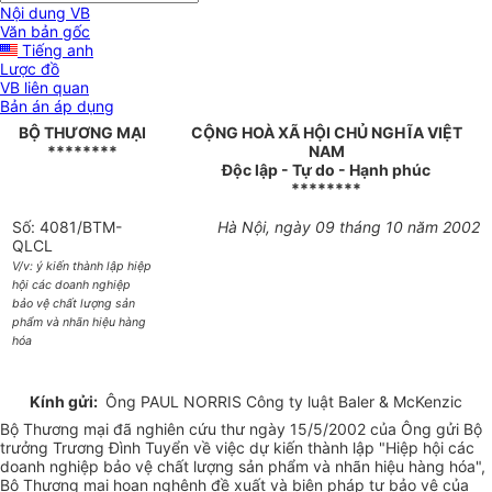
Nội dung VB
Văn bản gốc
Tiếng anh
Lược đồ
VB liên quan
Bản án áp dụng
BỘ THƯƠNG MẠI
CỘNG HOÀ XÃ HỘI CHỦ NGHĨA VIỆT
********
NAM
Độc lập - Tự do - Hạnh phúc
********
Số: 4081/BTM-
Hà Nội, ngày 09 tháng 10 năm 2002
QLCL
V/v: ý kiến thành lập hiệp
hội các doanh nghiệp
bảo vệ chất lượng sản
phẩm và nhãn hiệu hàng
hóa
Kính gửi:
Ông PAUL NORRIS Công ty luật Baler & McKenzic
Bộ Thương mại đã nghiên cứu thư ngày 15/5/2002 của Ông gửi Bộ
trưởng Trương Đình Tuyển về việc dự kiến thành lập "Hiệp hội các
doanh nghiệp bảo vệ chất lượng sản phẩm và nhãn hiệu hàng hóa",
Bộ Thương mại hoan nghênh đề xuất và biện pháp tự bảo vệ của