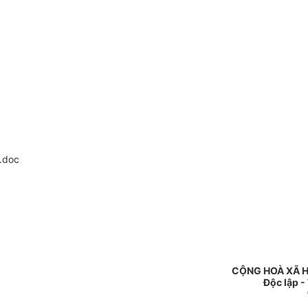
.doc
CỘNG HOÀ XÃ H
Độc lập -