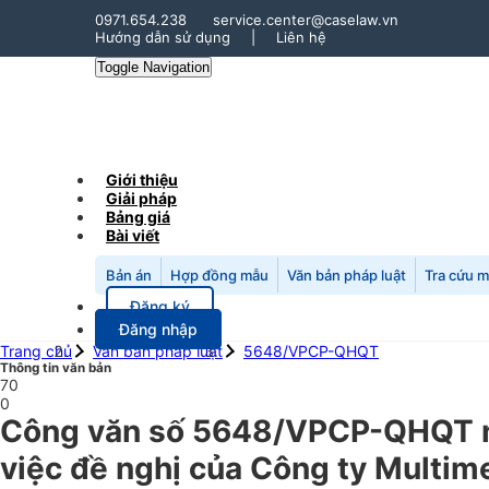
0971.654.238
service.center@caselaw.vn
Hướng dẫn sử dụng
|
Liên hệ
Toggle Navigation
Giới thiệu
Giải pháp
Bảng giá
Bài viết
Bản án
Hợp đồng mẫu
Văn bản pháp luật
Tra cứu 
Đăng ký
Đăng nhập
Trang chủ
Văn bản pháp luật
5648/VPCP-QHQT
Thông tin văn bản
70
0
Công văn số 5648/VPCP-QHQT n
việc đề nghị của Công ty Multim