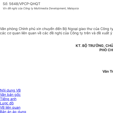
Số: 5648/VPCP-QHQT
V/v đề nghị của Công ty Multimedia Development, Malaysia
Văn phòng Chính phủ xin chuyển đến Bộ Ngoại giao thư của Công ty
các cơ quan liên quan về các đề nghị của Công ty trên và đề xuất ý 
KT. BỘ TRƯỞNG, CHỦ
PHÓ CH
Văn T
Nội dung VB
Văn bản gốc
Tiếng anh
Lược đồ
VB liên quan
Bản án áp dụng