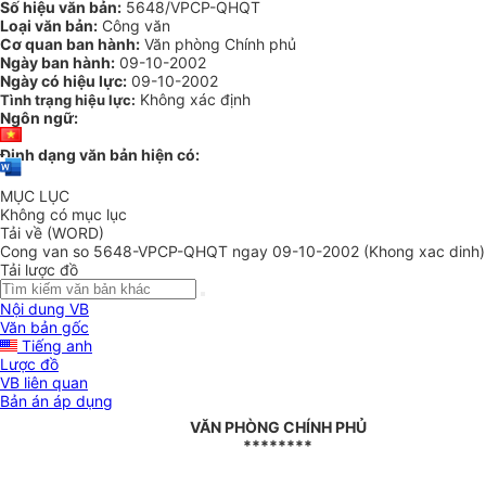
Số hiệu văn bản:
5648/VPCP-QHQT
Loại văn bản:
Công văn
Cơ quan ban hành:
Văn phòng Chính phủ
Ngày ban hành:
09-10-2002
Ngày có hiệu lực:
09-10-2002
Không xác định
Tình trạng hiệu lực:
Ngôn ngữ:
Định dạng văn bản hiện có:
MỤC LỤC
Không có mục lục
Tải về (WORD)
Cong van so 5648-VPCP-QHQT ngay 09-10-2002 (Khong xac dinh)
Tải lược đồ
Nội dung VB
Văn bản gốc
Tiếng anh
Lược đồ
VB liên quan
Bản án áp dụng
VĂN PHÒNG CHÍNH PHỦ
********