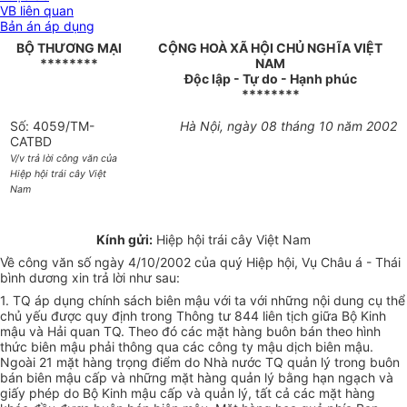
VB liên quan
Bản án áp dụng
BỘ THƯƠNG MẠI
CỘNG HOÀ XÃ HỘI CHỦ NGHĨA VIỆT
********
NAM
Độc lập - Tự do - Hạnh phúc
********
Số: 4059/TM-
Hà Nội, ngày 08 tháng 10 năm 2002
CATBD
V/v trả lời công văn của
Hiệp hội trái cây Việt
Nam
Kính gửi:
Hiệp hội trái cây Việt Nam
Về công văn số ngày 4/10/2002 của quý Hiệp hội, Vụ Châu á - Thái
bình dương xin trả lời như sau:
1. TQ áp dụng chính sách biên mậu với ta với những nội dung cụ thể
chủ yếu được quy định trong Thông tư 844 liên tịch giữa Bộ Kinh
mậu và Hải quan TQ. Theo đó các mặt hàng buôn bán theo hình
thức biên mậu phải thông qua các công ty mậu dịch biên mậu.
Ngoài 21 mặt hàng trọng điểm do Nhà nước TQ quản lý trong buôn
bán biên mậu cấp và những mặt hàng quản lý bằng hạn ngạch và
giấy phép do Bộ Kinh mậu cấp và quản lý, tất cả các mặt hàng