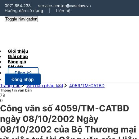
0971.654.238
service.center@caselaw.vn
Hướng dẫn sử dụng
|
Liên hệ
Toggle Navigation
Giới thiệu
Giải pháp
Bảng giá
Bài viết
Đăng ký
Đăng nhập
Trang chủ
Văn bản pháp luật
4059/TM-CATBD
Thông tin văn bản
79
0
Công văn số 4059/TM-CATBD
ngày 08/10/2002 Ngày
08/10/2002 của Bộ Thương mại