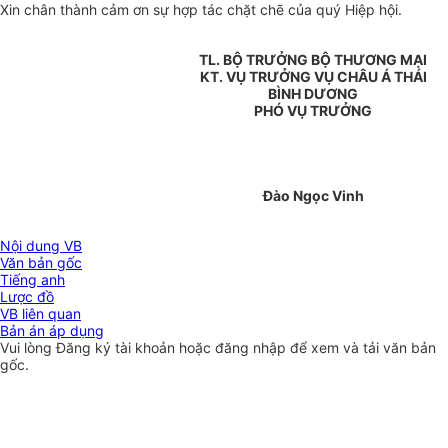
Xin chân thành cảm ơn sự hợp tác chặt chẽ của quý Hiệp hội.
TL. BỘ TRƯỞNG BỘ THƯƠNG MẠI
KT. VỤ TRƯỞNG VỤ CHÂU Á THÁI
BÌNH DƯƠNG
PHÓ VỤ TRƯỞNG
Đào Ngọc Vinh
Nội dung VB
Văn bản gốc
Tiếng anh
Lược đồ
VB liên quan
Bản án áp dụng
Vui lòng
Đăng ký
tài khoản hoặc
đăng nhập
để xem và tải văn bản
gốc.