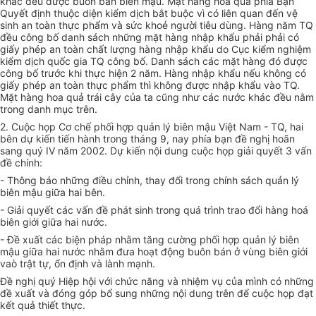
khác đều được buôn bán biên mậu. Mặt hàng hoa quả phía Bạn
Quyết định thuộc diện kiểm dịch bắt buộc vì có liên quan đến vệ
sinh an toàn thực phẩm và sức khoẻ người tiêu dùng. Hàng năm TQ
đều công bố danh sách những mặt hàng nhập khẩu phải phải có
giấy phép an toàn chất lượng hàng nhập khẩu do Cục kiểm nghiệm
kiểm dịch quốc gia TQ công bố. Danh sách các mặt hàng đó được
công bố trước khi thực hiện 2 năm. Hàng nhập khẩu nếu không có
giấy phép an toàn thực phẩm thì không được nhập khẩu vào TQ.
Mặt hàng hoa quả trái cây của ta cũng như các nước khác đều nằm
trong danh mục trên.
2. Cuộc họp Cơ chế phối hợp quản lý biên mậu Việt Nam - TQ, hai
bên dự kiến tiến hành trong tháng 9, nay phía bạn đề nghị hoãn
sang quý IV năm 2002. Dự kiến nội dung cuộc họp giải quyết 3 vấn
đề chính:
- Thông báo những điều chỉnh, thay đổi trong chính sách quản lý
biên mậu giữa hai bên.
- Giải quyết các vấn đề phát sinh trong quá trình trao đổi hàng hoá
biên giới giữa hai nước.
- Đề xuất các biện pháp nhằm tăng cường phối hợp quản lý biên
mậu giữa hai nước nhằm đưa hoạt động buôn bán ở vùng biên giới
vaò trật tự, ổn định và lành mạnh.
Đề nghị quý Hiệp hội với chức năng và nhiệm vụ của mình có những
đề xuất và đóng góp bổ sung những nội dung trên để cuộc họp đạt
kết quả thiết thực.