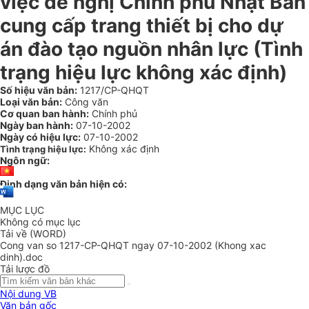
việc đề nghị Chính phủ Nhật Bản
cung cấp trang thiết bị cho dự
án đào tạo nguồn nhân lực (Tình
trạng hiệu lực không xác định)
Số hiệu văn bản:
1217/CP-QHQT
Loại văn bản:
Công văn
Cơ quan ban hành:
Chính phủ
Ngày ban hành:
07-10-2002
Ngày có hiệu lực:
07-10-2002
Không xác định
Tình trạng hiệu lực:
Ngôn ngữ:
Định dạng văn bản hiện có:
MỤC LỤC
Không có mục lục
Tải về (WORD)
Cong van so 1217-CP-QHQT ngay 07-10-2002 (Khong xac
dinh).doc
Tải lược đồ
Nội dung VB
Văn bản gốc