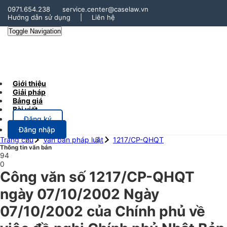
0971.654.238
service.center@caselaw.vn
Hướng dẫn sử dụng
|
Liên hệ
Toggle Navigation
Giới thiệu
Giải pháp
Bảng giá
Bài viết
Đăng ký
Đăng nhập
Trang chủ
Văn bản pháp luật
1217/CP-QHQT
Thông tin văn bản
94
0
Công văn số 1217/CP-QHQT
ngày 07/10/2002 Ngày
07/10/2002 của Chính phủ về