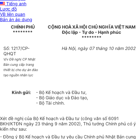
Tiếng anh
Lược đồ
VB liên quan
Bản án áp dụng
CHÍNH PHỦ
CỘNG HOÀ XÃ HỘI CHỦ NGHĨA VIỆT NAM
********
Độc lập - Tự do - Hạnh phúc
********
Số: 1217/CP-
Hà Nội, ngày 07 tháng 10 năm 2002
QHQT
V/v Đề nghị CP Nhật
Bản cung cấp trang
thiết bị cho dự án đào
tạo nguồn nhân lực
Kính gửi:
- Bộ Kế hoạch và Đầu tư,
- Bộ Giáo dục và Đào tạo,
- Bộ Tài chính.
Xét đề nghị của Bộ Kế hoạch và Đầu tư (công văn số 6091
BKH/KTĐN ngày 23 tháng 9 năm 2002), Thủ tướng Chính phủ có ý
kiến như sau:
- Đồng ý Bộ Kế hoạch và Đầu tư yêu cầu Chính phủ Nhật Bản cung