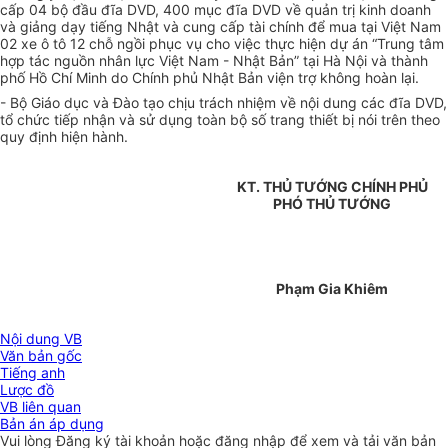
cấp 04 bộ đầu đĩa DVD, 400 mục đĩa DVD về quản trị kinh doanh
và giảng dạy tiếng Nhật và cung cấp tài chính để mua tại Việt Nam
02 xe ô tô 12 chỗ ngồi phục vụ cho việc thực hiện dự án “Trung tâm
hợp tác nguồn nhân lực Việt Nam - Nhật Bản” tại Hà Nội và thành
phố Hồ Chí Minh do Chính phủ Nhật Bản viện trợ không hoàn lại.
- Bộ Giáo dục và Đào tạo chịu trách nhiệm về nội dung các đĩa DVD,
tổ chức tiếp nhận và sử dụng toàn bộ số trang thiết bị nói trên theo
quy định hiện hành.
KT. THỦ TƯỚNG CHÍNH PHỦ
PHÓ THỦ TƯỚNG
Phạm Gia Khiêm
Nội dung VB
Văn bản gốc
Tiếng anh
Lược đồ
VB liên quan
Bản án áp dụng
Vui lòng
Đăng ký
tài khoản hoặc
đăng nhập
để xem và tải văn bản