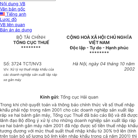
Nội dung VB
Văn bản gốc
Tiếng anh
Lược đồ
VB liên quan
Bản án áp dụng
BỘ TÀI CHÍNH
CỘNG HOÀ XÃ HỘI CHỦ NGHĨA
TỔNG CỤC THUẾ
VIỆT NAM
********
Độc lập - Tự do - Hạnh phúc
********
Số: 3724 TCT/NV3
Hà Nội, ngày 04 tháng 10 năm
2002
V/v: Xử lý nợ thuế nhập khẩu của
các doanh nghiệp sản xuất lắp ráp
xe gắn máy
Kính gửi:
Tổng cục Hải quan
Trong khi chờ quyết toán và thông báo chính thức về số thuế nhập
khẩu phải nộp trong năm 2001 cho các doanh nghiệp sản xuất lắp
ráp xe hai bánh gắn máy, Tổng cục Thuế đã báo cáo Bộ và đã được
lãnh đạo Bộ đồng ý xử lý cho những doanh nghiệp sản xuất lắp ráp
xe hai bánh gắn máy năm 2001 đã nộp được số tiền thuế nhập khẩu
tương đương với mức thuế suất thuế nhập khẩu từ 30% trở lên (tính
trên toàn bộ số lượng bộ linh kiện nhập khẩu trong cả năm 2001) thì