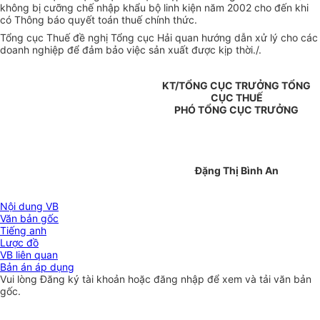
không bị cưỡng chế nhập khẩu bộ linh kiện năm 2002 cho đến khi
có Thông báo quyết toán thuế chính thức.
Tổng cục Thuế đề nghị Tổng cục Hải quan hướng dẫn xử lý cho các
doanh nghiệp để đảm bảo việc sản xuất được kịp thời./.
KT/TỔNG CỤC TRƯỞNG TỔNG
CỤC THUẾ
PHÓ TỔNG CỤC TRƯỞNG
Đặng Thị Bình An
Nội dung VB
Văn bản gốc
Tiếng anh
Lược đồ
VB liên quan
Bản án áp dụng
Vui lòng
Đăng ký
tài khoản hoặc
đăng nhập
để xem và tải văn bản
gốc.