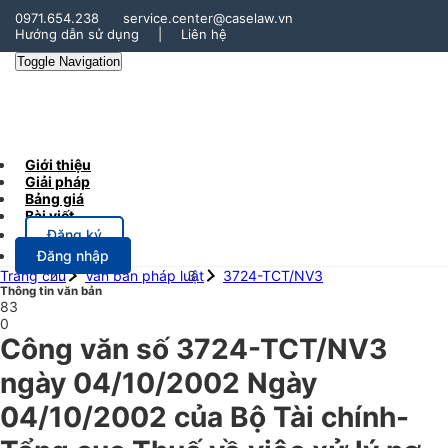
0971.654.238
service.center@caselaw.vn
Hướng dẫn sử dụng
|
Liên hệ
Toggle Navigation
Giới thiệu
Giải pháp
Bảng giá
Bài viết
Đăng ký
Đăng nhập
Trang chủ
Văn bản pháp luật
3724-TCT/NV3
Thông tin văn bản
83
0
Công văn số 3724-TCT/NV3
ngày 04/10/2002 Ngày
04/10/2002 của Bộ Tài chính-