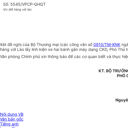
Số: 5545/VPCP-QHQT
V/v đổi hàng với lào
Xét đề nghị của Bộ Thương mại (các công văn số
0910/TM-XNK
ngà
hàng với Lào lấy linh kiện xe hai bánh gắn máy dạng CKD, Phó Thủ 
Văn phòng Chính phủ xin thông báo để các cơ quan biết và thực hiện
KT. BỘ TRƯỞN
PHÓ 
Nguyễ
Nội dung VB
Văn bản gốc
Tiếng anh