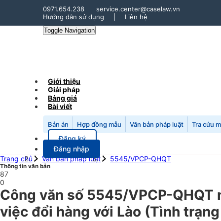
0971.654.238
service.center@caselaw.vn
Hướng dẫn sử dụng
|
Liên hệ
Toggle Navigation
Giới thiệu
Giải pháp
Bảng giá
Bài viết
Bản án
Hợp đồng mẫu
Văn bản pháp luật
Tra cứu 
Đăng ký
Đăng nhập
Trang chủ
Văn bản pháp luật
5545/VPCP-QHQT
Thông tin văn bản
87
0
Công văn số 5545/VPCP-QHQT n
việc đổi hàng với Lào (Tình trạn