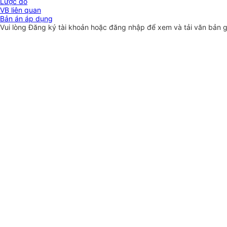
Lược đồ
VB liên quan
Bản án áp dụng
Vui lòng
Đăng ký
tài khoản hoặc
đăng nhập
để xem và tải văn bản 