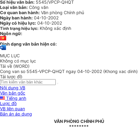
Số hiệu văn bản:
5545/VPCP-QHQT
Loại văn bản:
Công văn
Cơ quan ban hành:
Văn phòng Chính phủ
Ngày ban hành:
04-10-2002
Ngày có hiệu lực:
04-10-2002
Không xác định
Tình trạng hiệu lực:
Ngôn ngữ:
Định dạng văn bản hiện có:
MỤC LỤC
Không có mục lục
Tải về (WORD)
Cong van so 5545-VPCP-QHQT ngay 04-10-2002 (Khong xac dinh)
Tải lược đồ
Nội dung VB
Văn bản gốc
Tiếng anh
Lược đồ
VB liên quan
Bản án áp dụng
VĂN PHÒNG CHÍNH PHỦ
********