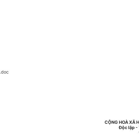
.doc
CỘNG HOÀ XÃ H
Độc lập -