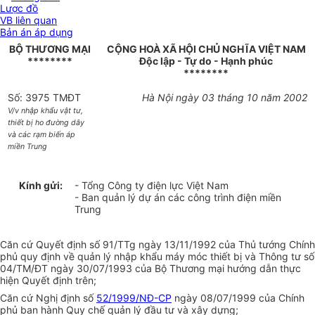
Lược đồ
VB liên quan
Bản án áp dụng
BỘ THƯƠNG MẠI
CỘNG HOÀ XÃ HỘI CHỦ NGHĨA VIỆT NAM
********
Độc lập - Tự do - Hạnh phúc
********
Số: 3975 TMĐT
Hà Nội ngày 03 tháng 10 năm 2002
V/v nhập khẩu vật tư,
thiết bị ho đường dây
và các rạm biến áp
miền Trung
Kính gửi:
- Tổng Công ty điện lực Việt Nam
- Ban quản lý dự án các công trình điện miền
Trung
Căn cứ Quyết định số 91/TTg ngày 13/11/1992 của Thủ tướng Chính
phủ quy định về quản lý nhập khẩu máy móc thiết bị và Thông tư số
04/TM/ĐT ngày 30/07/1993 của Bộ Thương mại hướng dẫn thực
hiện Quyết định trên;
Căn cứ Nghị định số
52/1999/NĐ-CP
ngày 08/07/1999 của Chính
phủ ban hành Quy chế quản lý đầu tư và xây dựng;