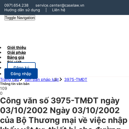
0971.654.238
service.center@caselaw.vn
Hướng dẫn sử dụng
|
Liên hệ
Toggle Navigation
Giới thiệu
Giải pháp
Bảng giá
Bài viết
Đăng ký
Đăng nhập
Trang chủ
Văn bản pháp luật
3975-TMĐT
Thông tin văn bản
109
0
Công văn số 3975-TMĐT ngày
03/10/2002 Ngày 03/10/2002
của Bộ Thương mại về việc nhập