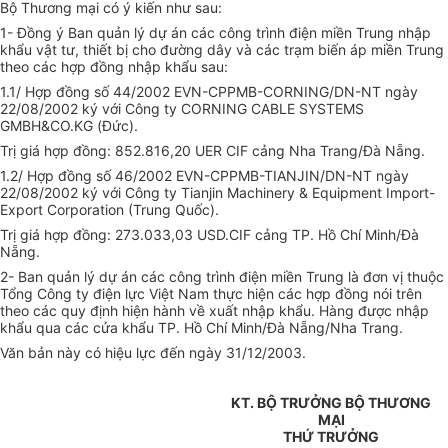
Bộ Thương mại có ý kiến như sau:
1- Đồng ý Ban quản lý dự án các công trình điện miền Trung nhập
khẩu vật tư, thiết bị cho đường dây và các trạm biến áp miền Trung
theo các hợp đồng nhập khẩu sau:
1.1/ Hợp đồng số 44/2002 EVN-CPPMB-CORNING/DN-NT ngày
22/08/2002 ký với Công ty CORNING CABLE SYSTEMS
GMBH&CO.KG (Đức).
Trị giá hợp đồng: 852.816,20 UER CIF cảng Nha Trang/Đà Nẵng.
1.2/ Hợp đồng số 46/2002 EVN-CPPMB-TIANJIN/DN-NT ngày
22/08/2002 ký với Công ty Tianjin Machinery & Equipment Import-
Export Corporation (Trung Quốc).
Trị giá hợp đồng: 273.033,03 USD.CIF cảng TP. Hồ Chí Minh/Đà
Nẵng.
2- Ban quản lý dự án các công trình điện miền Trung là đơn vị thuộc
Tổng Công ty điện lực Việt Nam thực hiện các hợp đồng nói trên
theo các quy định hiện hành về xuất nhập khẩu. Hàng được nhập
khẩu qua các cửa khẩu TP. Hồ Chí Minh/Đà Nẵng/Nha Trang.
Văn bản này có hiệu lực đến ngày 31/12/2003.
KT. BỘ TRƯỞNG BỘ THƯƠNG
MẠI
THỨ TRƯỞNG