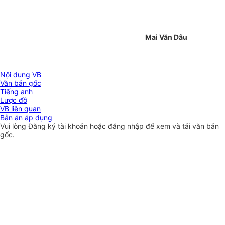
Mai Văn Dâu
Nội dung VB
Văn bản gốc
Tiếng anh
Lược đồ
VB liên quan
Bản án áp dụng
Vui lòng
Đăng ký
tài khoản hoặc
đăng nhập
để xem và tải văn bản
gốc.