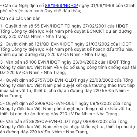
- Căn cứ Nghị định số
88/1999/NĐ-CP
ngày 01/09/1999 của Chính
phủ về việc ban hành Quy chế đấu thầu;
Căn cứ các văn bản:
1- Quyết định số 55 EVN/HĐQT-TĐ ngày 27/02/2001 của HĐQT
Tổng Công ty điện lực Việt Nam phê duyệt BCNCKT dự án đường
dây 220 kV Đa Nhim - Nha Trang;
2- Quyết định số 121/QĐ-EVN/HĐQT ngày 21/03/2002 của HĐQT
Tổng Công ty điện lực Việt Nam phê duyệt kế hoạch đấu thầu hiệu
chỉnh dự án đường dây 220 kV Đa Nhim - Nha Trang;
3- Văn bản số 100 EVN/HĐQT ngày 23/04/2002 của HĐQT Tổng
Công ty điện lực Việt Nam về việc bổ sung công trình chống quá tải
ĐZ 220 kV Đa Nhim - Nha Trang;
4- Quyết định số 2757/QĐ-EVN-QLĐT ngày 22/08/2002 của Tổng
Công ty điện lực Việt Nam phê duyệt kết quả thương thảo trực tiếp
mua sắm vật tư, thiết bị cho dự án đường dây 220 kV Đa Nhim -
Nha Trang;
5- Quyết định số 2909/QĐ-EVN-QLĐT ngày 09/9/2002 của Tổng
Công ty điện lực Việt Nam phê duyệt hợp đồng nhập khẩu vật tư,
thiết bị cho dự án đường dây 220 kV Đa Nhim - Nha Trang;
6- Văn bản số 3829/CV-EVN-QLĐT ngày 09/09/2002 của Tổng
Công ty điện lực Việt Nam về việc nhập khẩu vật tư, thiết bị cho dự
án đường dây 220 kV Đa Nhim - Nha Trang,