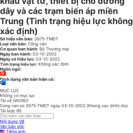
khẩu vật tư, thiết bị cho đường
dây và các trạm biến áp miền
Trung (Tình trạng hiệu lực không
xác định)
Số hiệu văn bản:
3975-TMĐT
Loại văn bản:
Công văn
Cơ quan ban hành:
Bộ Thương mại
Ngày ban hành:
03-10-2002
Ngày có hiệu lực:
03-10-2002
Không xác định
Tình trạng hiệu lực:
Ngôn ngữ:
Định dạng văn bản hiện có:
MỤC LỤC
Không có mục lục
Tải về (WORD)
Cong van so 3975-TMDT ngay 03-10-2002 (Khong xac dinh).doc
Tải lược đồ
Nội dung VB
Văn bản gốc
Tiếng anh