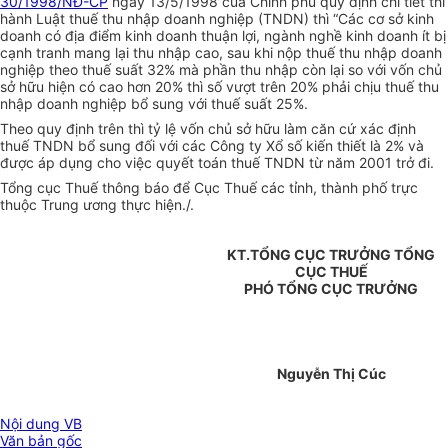
30/1998/NĐ-CP
ngày 13/5/1998 của Chính phủ quy định chi tiết thi
hành Luật thuế thu nhập doanh nghiệp (TNDN) thì “Các cơ sở kinh
doanh có địa điểm kinh doanh thuận lợi, ngành nghề kinh doanh ít bị
cạnh tranh mang lại thu nhập cao, sau khi nộp thuế thu nhập doanh
nghiệp theo thuế suất 32% mà phần thu nhập còn lại so với vốn chủ
sở hữu hiện có cao hơn 20% thì số vượt trên 20% phải chịu thuế thu
nhập doanh nghiệp bổ sung với thuế suất 25%.
Theo quy định trên thì tỷ lệ vốn chủ sở hữu làm căn cứ xác định
thuế TNDN bổ sung đối với các Công ty Xổ số kiến thiết là 2% và
được áp dụng cho việc quyết toán thuế TNDN từ năm 2001 trở đi.
Tổng cục Thuế thông báo để Cục Thuế các tỉnh, thành phố trực
thuộc Trung ương thực hiện./.
KT.TỔNG CỤC TRƯỞNG TỔNG
CỤC THUẾ
PHÓ TỔNG CỤC TRƯỞNG
Nguyễn Thị Cúc
Nội dung VB
Văn bản gốc