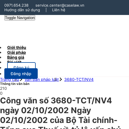
0971.654.238
service.center@caselaw.vn
Hướng dẫn sử dụng
|
Liên hệ
Toggle Navigation
Giới thiệu
Giải pháp
Bảng giá
Bài viết
Đăng ký
Đăng nhập
Trang chủ
Văn bản pháp luật
3680-TCT/NV4
Thông tin văn bản
210
0
Công văn số 3680-TCT/NV4
ngày 02/10/2002 Ngày
02/10/2002 của Bộ Tài chính-