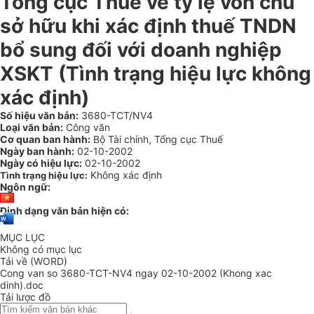
Tổng cục Thuế về tỷ lệ vốn chủ
sở hữu khi xác định thuế TNDN
bổ sung đối với doanh nghiệp
XSKT (Tình trạng hiệu lực không
xác định)
Số hiệu văn bản:
3680-TCT/NV4
Loại văn bản:
Công văn
Cơ quan ban hành:
Bộ Tài chính, Tổng cục Thuế
Ngày ban hành:
02-10-2002
Ngày có hiệu lực:
02-10-2002
Không xác định
Tình trạng hiệu lực:
Ngôn ngữ:
Định dạng văn bản hiện có:
MỤC LỤC
Không có mục lục
Tải về (WORD)
Cong van so 3680-TCT-NV4 ngay 02-10-2002 (Khong xac
dinh).doc
Tải lược đồ