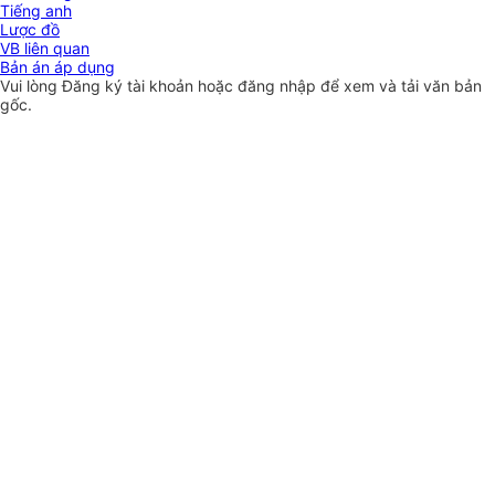
Tiếng anh
Lược đồ
VB liên quan
Bản án áp dụng
Vui lòng
Đăng ký
tài khoản hoặc
đăng nhập
để xem và tải văn bản
gốc.