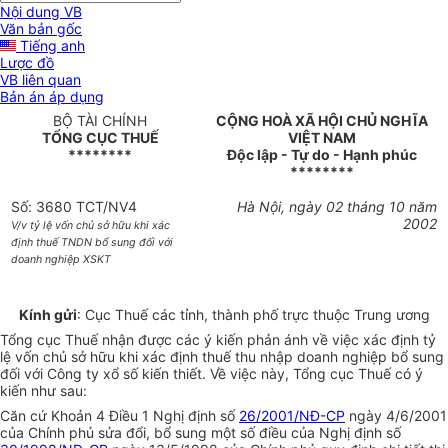
Nội dung VB
Văn bản gốc
Tiếng anh
Lược đồ
VB liên quan
Bản án áp dụng
BỘ TÀI CHÍNH
CỘNG HOÀ XÃ HỘI CHỦ NGHĨA
TỔNG CỤC THUẾ
VIỆT NAM
********
Độc lập - Tự do - Hạnh phúc
********
Số: 3680 TCT/NV4
Hà Nội, ngày 02 tháng 10 năm
2002
V/v tỷ lệ vốn chủ sở hữu khi xác
định thuế TNDN bổ sung đối với
doanh nghiệp XSKT
Kính gửi
: Cục Thuế các tỉnh, thành phố trực thuộc Trung ương
Tổng cục Thuế nhận được các ý kiến phản ánh về việc xác định tỷ
lệ vốn chủ sở hữu khi xác định thuế thu nhập doanh nghiệp bổ sung
đối với Công ty xổ số kiến thiết. Về việc này, Tổng cục Thuế có ý
kiến như sau:
Căn cứ Khoản 4 Điều 1 Nghị định số
26/2001/NĐ-CP
ngày 4/6/2001
của Chính phủ sửa đổi, bổ sung một số điều của Nghị định số