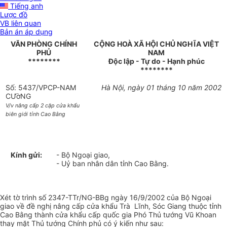
Tiếng anh
Lược đồ
VB liên quan
Bản án áp dụng
VĂN PHÒNG CHÍNH
CỘNG HOÀ XÃ HỘI CHỦ NGHĨA VIỆT
PHỦ
NAM
********
Độc lập - Tự do - Hạnh phúc
********
Số: 5437/VPCP-NAM
Hà Nội, ngày 01 tháng 10 năm 2002
CƯờNG
V/v nâng cấp 2 cặp cửa khẩu
biên giới tỉnh Cao Bằng
Kính gửi:
- Bộ Ngoại giao,
- Uỷ ban nhân dân tỉnh Cao Bằng.
Xét tờ trình số 2347-TTr/NG-BBg ngày 16/9/2002 của Bộ Ngoại
giao về đề nghị nâng cấp cửa khẩu Trà Lĩnh, Sóc Giang thuộc tỉnh
Cao Bằng thành cửa khẩu cấp quốc gia Phó Thủ tướng Vũ Khoan
thay mặt Thủ tướng Chính phủ có ý kiến như sau: