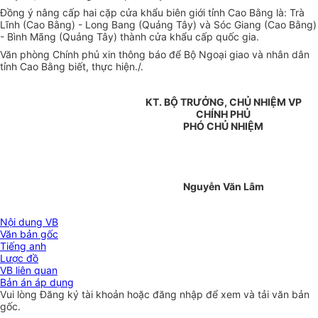
Đồng ý nâng cấp hai cặp cửa khẩu biên giới tỉnh Cao Bằng là: Trà
Lĩnh (Cao Bằng) - Long Bang (Quảng Tây) và Sóc Giang (Cao Bằng)
- Bình Mãng (Quảng Tây) thành cửa khẩu cấp quốc gia.
Văn phòng Chính phủ xin thông báo để Bộ Ngoại giao và nhân dân
tỉnh Cao Bằng biết, thực hiện./.
KT. BỘ TRƯỞNG, CHỦ NHIỆM VP
CHÍNH PHỦ
PHÓ CHỦ NHIỆM
Nguyễn Văn Lâm
Nội dung VB
Văn bản gốc
Tiếng anh
Lược đồ
VB liên quan
Bản án áp dụng
Vui lòng
Đăng ký
tài khoản hoặc
đăng nhập
để xem và tải văn bản
gốc.