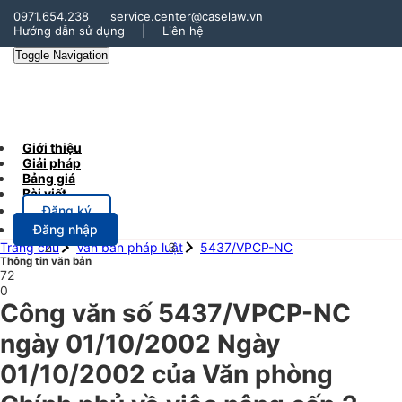
0971.654.238
service.center@caselaw.vn
Hướng dẫn sử dụng
|
Liên hệ
Toggle Navigation
Giới thiệu
Giải pháp
Bảng giá
Bài viết
Đăng ký
Đăng nhập
Trang chủ
Văn bản pháp luật
5437/VPCP-NC
Thông tin văn bản
72
0
Công văn số 5437/VPCP-NC
ngày 01/10/2002 Ngày
01/10/2002 của Văn phòng