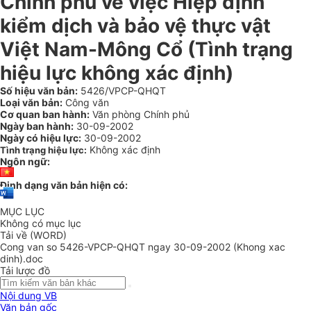
Chính phủ về việc Hiệp định
kiểm dịch và bảo vệ thực vật
Việt Nam-Mông Cổ (Tình trạng
hiệu lực không xác định)
Số hiệu văn bản:
5426/VPCP-QHQT
Loại văn bản:
Công văn
Cơ quan ban hành:
Văn phòng Chính phủ
Ngày ban hành:
30-09-2002
Ngày có hiệu lực:
30-09-2002
Không xác định
Tình trạng hiệu lực:
Ngôn ngữ:
Định dạng văn bản hiện có:
MỤC LỤC
Không có mục lục
Tải về (WORD)
Cong van so 5426-VPCP-QHQT ngay 30-09-2002 (Khong xac
dinh).doc
Tải lược đồ
Nội dung VB
Văn bản gốc