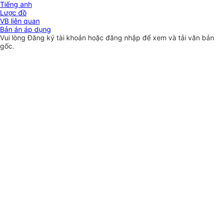
Tiếng anh
Lược đồ
VB liên quan
Bản án áp dụng
Vui lòng
Đăng ký
tài khoản hoặc
đăng nhập
để xem và tải văn bản
gốc.