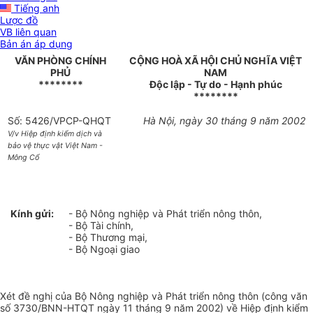
Tiếng anh
Lược đồ
VB liên quan
Bản án áp dụng
VĂN PHÒNG CHÍNH
CỘNG HOÀ XÃ HỘI CHỦ NGHĨA VIỆT
PHỦ
NAM
********
Độc lập - Tự do - Hạnh phúc
********
Số: 5426/VPCP-QHQT
Hà Nội, ngày 30 tháng 9 năm 2002
V/v Hiệp định kiểm dịch và
bảo vệ thực vật Việt Nam -
Mông Cổ
Kính gửi:
- Bộ Nông nghiệp và Phát triển nông thôn,
- Bộ Tài chính,
- Bộ Thương mại,
- Bộ Ngoại giao
Xét đề nghị của Bộ Nông nghiệp và Phát triển nông thôn (công văn
số 3730/BNN-HTQT ngày 11 tháng 9 năm 2002) về Hiệp định kiểm