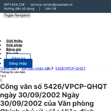
0971.654.238
service.center@caselaw.vn
Hướng dẫn sử dụng
|
Liên hệ
Toggle Navigation
Giới thiệu
Giải pháp
Bảng giá
Bài viết
Đăng ký
Đăng nhập
Trang chủ
Văn bản pháp luật
5426/VPCP-QHQT
Thông tin văn bản
184
0
Công văn số 5426/VPCP-QHQT
ngày 30/09/2002 Ngày
30/09/2002 của Văn phòng