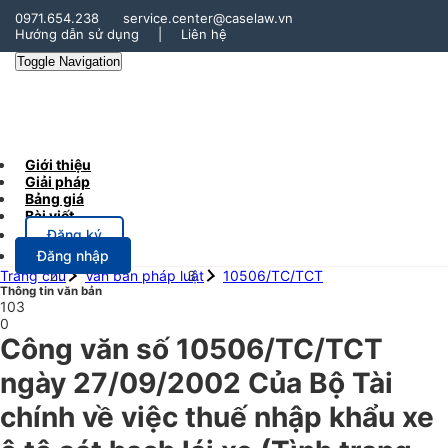
0971.654.238
service.center@caselaw.vn
Hướng dẫn sử dụng
|
Liên hệ
Toggle Navigation
Giới thiệu
Giải pháp
Bảng giá
Bài viết
Đăng ký
Đăng nhập
Trang chủ
Văn bản pháp luật
10506/TC/TCT
Thông tin văn bản
103
0
Công văn số 10506/TC/TCT
ngày 27/09/2002 Của Bộ Tài
chính về việc thuế nhập khẩu xe