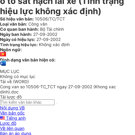
ô tô sát hạch lái xe (Tình trạng
hiệu lực không xác định)
Số hiệu văn bản:
10506/TC/TCT
Loại văn bản:
Công văn
Cơ quan ban hành:
Bộ Tài chính
Ngày ban hành:
27-09-2002
Ngày có hiệu lực:
27-09-2002
Không xác định
Tình trạng hiệu lực:
Ngôn ngữ:
Định dạng văn bản hiện có:
MỤC LỤC
Không có mục lục
Tải về (WORD)
Cong van so 10506-TC_TCT ngay 27-09-2002 (Khong xac
dinh).doc
Tải lược đồ
Nội dung VB
Văn bản gốc
Tiếng anh
Lược đồ
VB liên quan
Bản án áp dụng