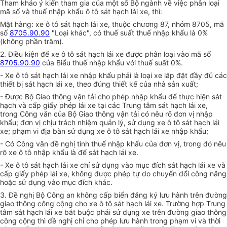
Tham khảo ý kiến tham gia của một số Bộ ngành về việc phân loại
mã số và thuế nhập khẩu ô tô sát hạch lái xe, thì:
Mặt hàng: xe ô tô sát hạch lái xe, thuộc chương 87, nhóm 8705, mã
số
8705.90.90
"Loại khác", có thuế suất thuế nhập khẩu là 0%
(không phần trăm).
2. Điều kiện để xe ô tô sát hạch lái xe được phân loại vào mã số
8705.90.90
của Biểu thuế nhập khẩu với thuế suất 0%.
- Xe ô tô sát hạch lái xe nhập khẩu phải là loại xe lắp đặt đầy đủ các
thiết bị sát hạch lái xe, theo đúng thiết kế của nhà sản xuất;
- Được Bộ Giao thông vận tải cho phép nhập khẩu để thực hiện sát
hạch và cấp giấy phép lái xe tại các Trung tâm sát hạch lái xe,
trong Công văn của Bộ Giao thông vận tải có nêu rõ đơn vị nhập
khẩu; đơn vị chịu trách nhiệm quản lý, sử dụng xe ô tô sát hạch lái
xe; phạm vi địa bàn sử dụng xe ô tô sát hạch lái xe nhập khẩu;
- Có Công văn đề nghị tính thuế nhập khẩu của đơn vị, trong đó nêu
rõ xe ô tô nhập khẩu là để sát hạch lái xe.
- Xe ô tô sát hạch lái xe chỉ sử dụng vào mục đích sát hạch lái xe và
cấp giấy phép lái xe, không được phép tự do chuyển đổi công năng
hoặc sử dụng vào mục đích khác.
3. Đề nghị Bộ Công an không cấp biển đăng ký lưu hành trên đường
giao thông công cộng cho xe ô tô sát hạch lái xe. Trường hợp Trung
tâm sát hạch lái xe bắt buộc phải sử dụng xe trên đường giao thông
công cộng thì đề nghị chỉ cho phép lưu hành trong phạm vi và thời