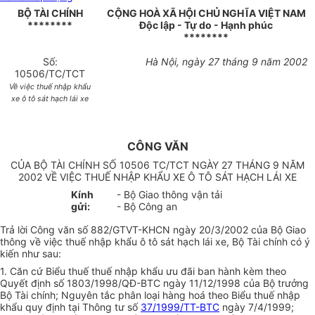
BỘ TÀI CHÍNH
CỘNG HOÀ XÃ HỘI CHỦ NGHĨA VIỆT NAM
********
Độc lập - Tự do - Hạnh phúc
********
Số:
Hà Nội, ngày 27 tháng 9 năm 2002
10506/TC/TCT
Về việc thuế nhập khẩu
xe ô tô sát hạch lái xe
CÔNG VĂN
CỦA BỘ TÀI CHÍNH SỐ 10506 TC/TCT NGÀY 27 THÁNG 9 NĂM
2002 VỀ VIỆC THUẾ NHẬP KHẨU XE Ô TÔ SÁT HẠCH LÁI XE
Kính
- Bộ Giao thông vận tải
gửi:
- Bộ Công an
Trả lời Công văn số 882/GTVT-KHCN ngày 20/3/2002 của Bộ Giao
thông về việc thuế nhập khẩu ô tô sát hạch lái xe, Bộ Tài chính có ý
kiến như sau:
1. Căn cứ Biểu thuế thuế nhập khẩu ưu đãi ban hành kèm theo
Quyết định số 1803/1998/QĐ-BTC ngày 11/12/1998 của Bộ trưởng
Bộ Tài chính; Nguyên tắc phân loại hàng hoá theo Biểu thuế nhập
khẩu quy định tại Thông tư số
37/1999/TT-BTC
ngày 7/4/1999;