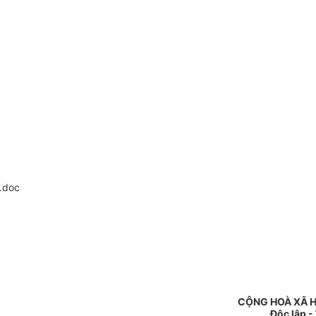
.doc
CỘNG HOÀ XÃ H
Độc lập -