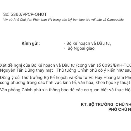
Số: 5360/VPCP-QHQT
V/v cử Phó Chủ tịch Phân ban VN trong các Uỷ ban hợp tác với Lào và Campuchia
Kính gửi:
- Bộ Kế hoạch và Đầu tư,
- Bộ Ngoại giao.
Xét đề nghị của Bộ Kế hoạch và Đầu tư (công văn số 6093/BKH-TCC
Nguyễn Tấn Dũng thay mặt Thủ tướng Chính phủ có ý kiến như sau
Đồng ý cử Thứ trưởng Bộ Kế hoạch và Đầu tư Vũ Huy Hoàng làm Phó
song phương trong các lĩnh vực kinh tế, văn hóa, khoa học kỹ thuậ
Văn phòng Chính phủ xin thông báo để các cơ quan biết và thực hiện
KT. BỘ TRƯỞNG, CHỦ NH
PHÓ CHỦ 