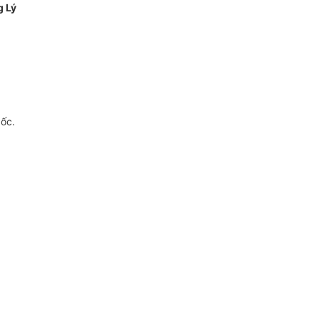
g Lý
gốc.