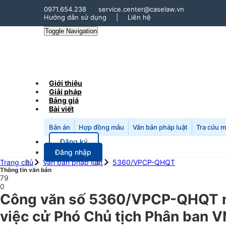
0971.654.238
service.center@caselaw.vn
Hướng dẫn sử dụng
|
Liên hệ
Toggle Navigation
Giới thiệu
Giải pháp
Bảng giá
Bài viết
Bản án
Hợp đồng mẫu
Văn bản pháp luật
Tra cứu 
Đăng ký
Đăng nhập
Trang chủ
Văn bản pháp luật
5360/VPCP-QHQT
Thông tin văn bản
79
0
Công văn số 5360/VPCP-QHQT n
việc cử Phó Chủ tịch Phân ban V