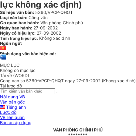
lực không xác định)
Số hiệu văn bản:
5360/VPCP-QHQT
Loại văn bản:
Công văn
Cơ quan ban hành:
Văn phòng Chính phủ
Ngày ban hành:
27-09-2002
Ngày có hiệu lực:
27-09-2002
Không xác định
Tình trạng hiệu lực:
Ngôn ngữ:
Định dạng văn bản hiện có:
MỤC LỤC
Không có mục lục
Tải về (WORD)
Cong van so 5360-VPCP-QHQT ngay 27-09-2002 (Khong xac dinh)
Tải lược đồ
Nội dung VB
Văn bản gốc
Tiếng anh
Lược đồ
VB liên quan
Bản án áp dụng
VĂN PHÒNG CHÍNH PHỦ
********