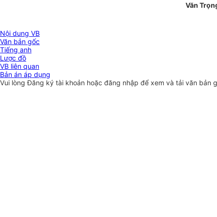
Văn Trọn
Nội dung VB
Văn bản gốc
Tiếng anh
Lược đồ
VB liên quan
Bản án áp dụng
Vui lòng
Đăng ký
tài khoản hoặc
đăng nhập
để xem và tải văn bản 