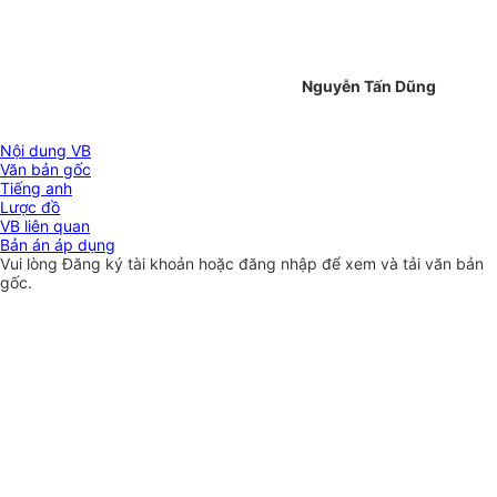
Nguyễn Tấn Dũng
Nội dung VB
Văn bản gốc
Tiếng anh
Lược đồ
VB liên quan
Bản án áp dụng
Vui lòng
Đăng ký
tài khoản hoặc
đăng nhập
để xem và tải văn bản
gốc.