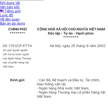
Nội dung VB
Văn bản gốc
Tiếng anh
Lược đồ
VB liên quan
Bản án áp dụng
CHÍNH PHỦ
CỘNG HOÀ XÃ HỘI CHỦ NGHĨA VIỆT NAM
********
Độc lập - Tự do - Hạnh phúc
********
Số: 1151/CP-KTTH
Hà Nội, ngày 25 tháng 9 năm 2002
V/v giải quyết nguồn
vốn trả nợ nước ngoài
của Ngân hàng Thương
mại cổ phần Hàng hải
Việt Nam
Kính gửi:
- Các Bộ: Kế hoạch và Đầu tư, Tài chính,
Giao thông vận tải,
- Ngân hàng Nhà nước Việt Nam,
- Ngân hàng Thương mại cổ phần Hàng hải
Việt Nam.