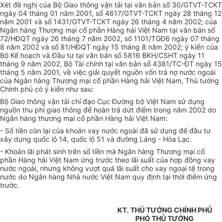
Xét đề nghị của Bộ Giao thông vận tải tại văn bản số 30/GTVT-TCKT
ngày 04 tháng 01 năm 2001, số 4617/GTVT-TCKT ngày 28 tháng 12
năm 2001 và số 1431/GTVT-TCKT ngày 26 tháng 4 năm 2002; của
Ngân hàng Thương mại cổ phần Hàng hải Việt Nam tại văn bản số
72/HĐQT ngày 26 tháng 7 năm 2002, số 1101/TGĐ6 ngày 07 tháng
8 năm 2002 và số 81/HĐQT ngày 15 tháng 8 năm 2002; ý kiến của
Bộ Kế hoạch và Đầu tư tại văn bản số 5816 BKH/CSHT ngày 11
tháng 9 năm 2002, Bộ Tài chính tại văn bản số 4381/TC-ĐT ngày 15
tháng 5 năm 2001, về việc giải quyết nguồn vốn trả nợ nước ngoài
của Ngân hàng Thương mại cổ phần Hàng hải Việt Nam, Thủ tướng
Chính phủ có ý kiến như sau:
Bộ Giao thông vận tải chỉ đạo Cục Đường bộ Việt Nam sử dụng
nguồn thu phí giao thông để hoàn trả dứt điểm trong năm 2002 do
Ngân hàng thương mại cổ phần Hàng hải Việt Nam:
- Số tiền còn lại của khoản vay nước ngoài đã sử dụng để đầu tư
xây dựng quốc lộ 14, quốc lộ 51 và đường Láng - Hòa Lạc.
- Khoản lãi phát sinh trên số tiền mà Ngân hàng Thương mại cổ
phần Hàng hải Việt Nam ứng trước theo lãi suất của hợp đồng vay
nước ngoài, nhưng không vượt quá lãi suất cho vay ngoại tệ trong
nước do Ngân hàng Nhà nước Việt Nam quy định tại thời điểm ứng
trước.
KT. THỦ TƯỚNG CHÍNH PHỦ
PHÓ THỦ TƯỚNG