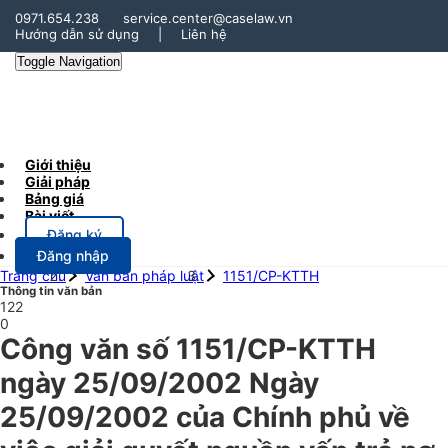
0971.654.238
service.center@caselaw.vn
Hướng dẫn sử dụng
|
Liên hệ
Toggle Navigation
Giới thiệu
Giải pháp
Bảng giá
Bài viết
Đăng ký
Đăng nhập
Trang chủ
Văn bản pháp luật
1151/CP-KTTH
Thông tin văn bản
122
0
Công văn số 1151/CP-KTTH
ngày 25/09/2002 Ngày
25/09/2002 của Chính phủ về