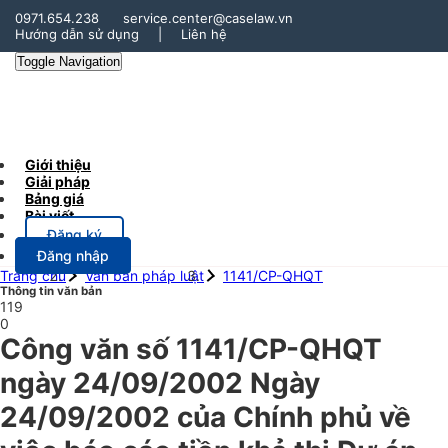
0971.654.238
service.center@caselaw.vn
Hướng dẫn sử dụng
|
Liên hệ
Toggle Navigation
Giới thiệu
Giải pháp
Bảng giá
Bài viết
Đăng ký
Đăng nhập
Trang chủ
Văn bản pháp luật
1141/CP-QHQT
Thông tin văn bản
119
0
Công văn số 1141/CP-QHQT
ngày 24/09/2002 Ngày
24/09/2002 của Chính phủ về