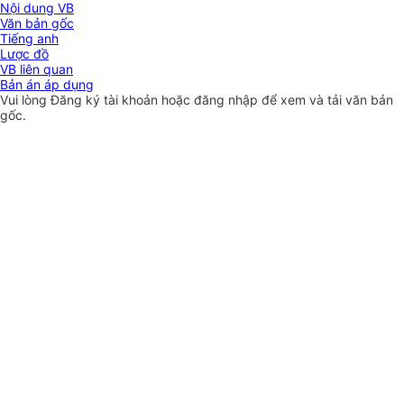
Nội dung VB
Văn bản gốc
Tiếng anh
Lược đồ
VB liên quan
Bản án áp dụng
Vui lòng
Đăng ký
tài khoản hoặc
đăng nhập
để xem và tải văn bản
gốc.