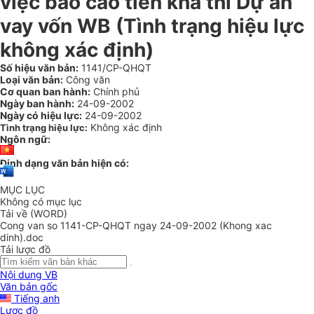
việc báo cáo tiền khả thi Dự án
vay vốn WB (Tình trạng hiệu lực
không xác định)
Số hiệu văn bản:
1141/CP-QHQT
Loại văn bản:
Công văn
Cơ quan ban hành:
Chính phủ
Ngày ban hành:
24-09-2002
Ngày có hiệu lực:
24-09-2002
Không xác định
Tình trạng hiệu lực:
Ngôn ngữ:
Định dạng văn bản hiện có:
MỤC LỤC
Không có mục lục
Tải về (WORD)
Cong van so 1141-CP-QHQT ngay 24-09-2002 (Khong xac
dinh).doc
Tải lược đồ
Nội dung VB
Văn bản gốc
Tiếng anh
Lược đồ