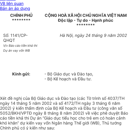
VB liên quan
Bản án áp dụng
CHÍNH PHỦ
CỘNG HOÀ XÃ HỘI CHỦ NGHĨA VIỆT NAM
********
Độc lập - Tự do - Hạnh phúc
********
Số: 1141/CP-
Hà Nội, ngày 24 tháng 9 năm 2002
QHQT
V/v Báo cáo tiền khả thi
Dự án vay vốn WB
Kính gửi:
- Bộ Giáo dục và Đào tạo,
- Bộ Kế hoạch và Đầu tư.
Xét đề nghị của Bộ Giáo dục và Đào tạo (các Tờ trình số 4037/TH
ngày 14 tháng 5 năm 2002 và số 4172/TH ngày 3 tháng 6 năm
2002) ý kiến thẩm định của Bộ Kế hoạch và Đầu tư (công văn số
5052/BKH/VPTĐ ngày 8 tháng 8 năm 2002) về việc phê duyệt Báo
cáo tiền khả thi Dự án “Giáo dục tiểu học cho trẻ em có hoàn cảnh
khó khăn” dự kiến vay vốn Ngân hàng Thế giới (WB), Thủ tướng
Chính phủ có ý kiến như sau: