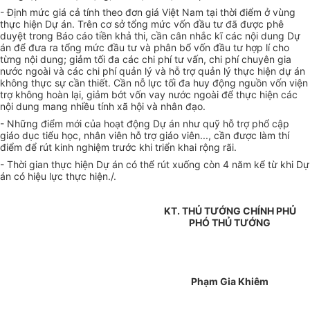
- Định mức giá cả tính theo đơn giá Việt Nam tại thời điểm ở vùng
thực hiện Dự án. Trên cơ sở tổng mức vốn đầu tư đã được phê
duyệt trong Báo cáo tiền khả thi, cần cân nhắc kĩ các nội dung Dự
án để đưa ra tổng mức đầu tư và phân bổ vốn đầu tư hợp lí cho
từng nội dung; giảm tối đa các chi phí tư vấn, chi phí chuyên gia
nước ngoài và các chi phí quản lý và hỗ trợ quản lý thực hiện dự án
không thực sự cần thiết. Cần nỗ lực tối đa huy động nguồn vốn viện
trợ không hoàn lại, giảm bớt vốn vay nước ngoài để thực hiện các
nội dung mang nhiều tính xã hội và nhân đạo.
- Những điểm mới của hoạt động Dự án như quỹ hỗ trợ phổ cập
giáo dục tiểu học, nhân viên hỗ trợ giáo viên..., cần được làm thí
điểm để rút kinh nghiệm trước khi triển khai rộng rãi.
- Thời gian thực hiện Dự án có thể rút xuống còn 4 năm kể từ khi Dự
án có hiệu lực thực hiện./.
KT. THỦ TƯỚNG CHÍNH PHỦ
PHÓ THỦ TƯỚNG
Phạm Gia Khiêm