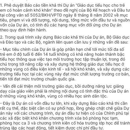
1. Phê duyệt Báo cáo tiền khả thi Dự án “Giáo dục tiểu học cho trẻ
em có hoàn cảnh khó khăn” theo đề nghị của Bộ Kế hoạch và Đầu tư
tại công văn số 5052/BKH/VPTĐ ngày 8 tháng 8 năm 2002 về mục
tiêu, phạm vi và đối tượng, nội dung, tổng mức vốn đầu tư và nguồn
vốn của Dự án, có tính đủ các hạng mục vốn đối ứng cho Dự án
theo quy định hiện hành.
2. Trong quá trình xây dựng Báo cáo khả thi của Dự án, Bộ Giáo dục
và Đào tạo và các Bộ, ngành liên quan cần lưu ý những vấn đề sau:
- Mục tiêu chính của Dự án là góp phần hạn chế tới mức tối đa số
trẻ em ở độ tuổi 6 đến 14 tuổi không có khả năng hoàn thành bậc
tiểu học thông qua việc tạo môi trường học tập thuận lợi, trong đó
chú trọng tới nâng cấp và xây dựng hệ thống giáo dục tiểu học ở
những vùng có điều kiện kinh tế - xã hội khó khăn, và xây dựng các
trường tiểu học tại các vùng này đạt mức chất lượng trường cơ bản,
tiến tới đạt mức trường chuẩn quốc gia.
- Vấn đề cải thiện môi trường giáo dục, bồi dưỡng năng lực giảng
dạy của giáo viên phải là những nội dung có tính đặc thù của Dự án
ở những vùng khó khăn, vùng có nhiều học sinh dân tộc.
- Đây là Dự án có vốn đầu tư lớn, khi xây dựng Báo cáo khả thi cần
rất cụ thể, đặc biệt cần có sự phối hợp, lồng ghép chặt chẽ giữa Dự
án này với các chương trình, dự án đầu tư hiện có của Chính phủ tại
các xã đặc biệt khó khăn chương trình xóa bỏ phòng học tạm,
phòng học ca 3 và chương trình kiên cố hóa trường lớp học để tránh
trùng lặp các hoạt động, tiết kiệm được chi phí đầu tư.