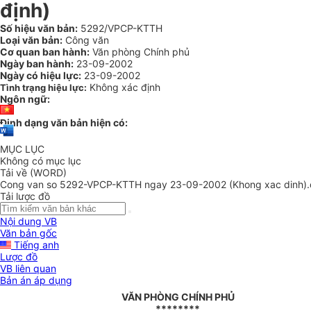
định)
Số hiệu văn bản:
5292/VPCP-KTTH
Loại văn bản:
Công văn
Cơ quan ban hành:
Văn phòng Chính phủ
Ngày ban hành:
23-09-2002
Ngày có hiệu lực:
23-09-2002
Không xác định
Tình trạng hiệu lực:
Ngôn ngữ:
Định dạng văn bản hiện có:
MỤC LỤC
Không có mục lục
Tải về (WORD)
Cong van so 5292-VPCP-KTTH ngay 23-09-2002 (Khong xac dinh)
Tải lược đồ
Nội dung VB
Văn bản gốc
Tiếng anh
Lược đồ
VB liên quan
Bản án áp dụng
VĂN PHÒNG CHÍNH PHỦ
********