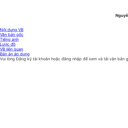
Nguyễ
Nội dung VB
Văn bản gốc
Tiếng anh
Lược đồ
VB liên quan
Bản án áp dụng
Vui lòng
Đăng ký
tài khoản hoặc
đăng nhập
để xem và tải văn bản 