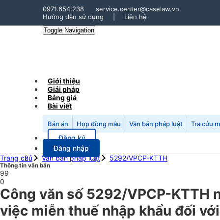
0971.654.238
service.center@caselaw.vn
Hướng dẫn sử dụng
|
Liên hệ
Toggle Navigation
Giới thiệu
Giải pháp
Bảng giá
Bài viết
Bản án
Hợp đồng mẫu
Văn bản pháp luật
Tra cứu 
Đăng ký
Đăng nhập
Trang chủ
Văn bản pháp luật
5292/VPCP-KTTH
Thông tin văn bản
99
0
Công văn số 5292/VPCP-KTTH n
việc miễn thuế nhập khẩu đối với