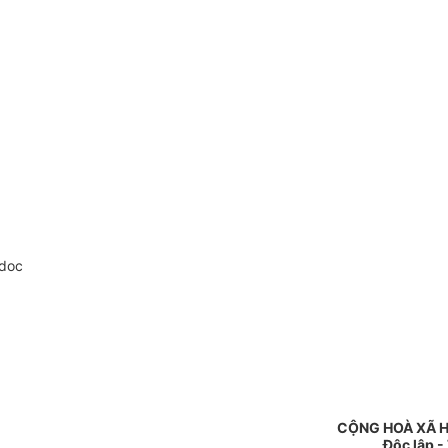
.doc
CỘNG HOÀ XÃ H
Độc lập -