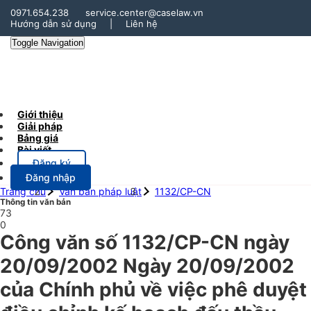
0971.654.238
service.center@caselaw.vn
Hướng dẫn sử dụng
|
Liên hệ
Toggle Navigation
Giới thiệu
Giải pháp
Bảng giá
Bài viết
Đăng ký
Đăng nhập
Trang chủ
Văn bản pháp luật
1132/CP-CN
Thông tin văn bản
73
0
Công văn số 1132/CP-CN ngày
20/09/2002 Ngày 20/09/2002
của Chính phủ về việc phê duyệt