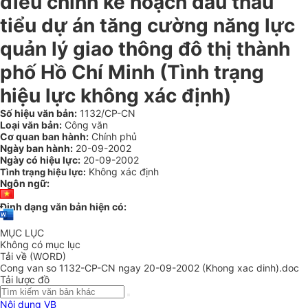
điều chỉnh kế hoạch đấu thầu
tiểu dự án tăng cường năng lực
quản lý giao thông đô thị thành
phố Hồ Chí Minh (Tình trạng
hiệu lực không xác định)
Số hiệu văn bản:
1132/CP-CN
Loại văn bản:
Công văn
Cơ quan ban hành:
Chính phủ
Ngày ban hành:
20-09-2002
Ngày có hiệu lực:
20-09-2002
Không xác định
Tình trạng hiệu lực:
Ngôn ngữ:
Định dạng văn bản hiện có:
MỤC LỤC
Không có mục lục
Tải về (WORD)
Cong van so 1132-CP-CN ngay 20-09-2002 (Khong xac dinh).doc
Tải lược đồ
Nội dung VB