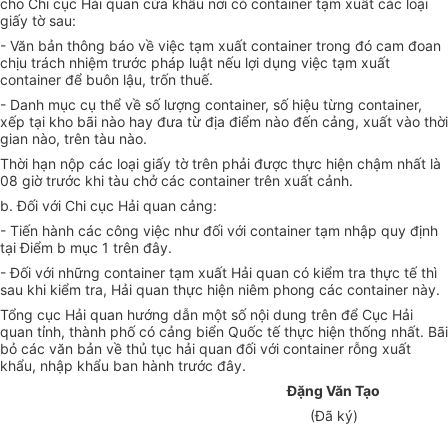
cho Chi cục Hải quan cửa khẩu nơi có container tạm xuất các loại
giấy tờ sau:
- Văn bản thông báo về việc tạm xuất container trong đó cam đoan
chịu trách nhiệm trước pháp luật nếu lợi dụng việc tạm xuất
container để buôn lậu, trốn thuế.
- Danh mục cụ thể về số lượng container, số hiệu từng container,
xếp tại kho bãi nào hay đưa từ địa điểm nào đến cảng, xuất vào thời
gian nào, trên tàu nào.
Thời hạn nộp các loại giấy tờ trên phải được thực hiện chậm nhất là
08 giờ trước khi tàu chở các container trên xuất cảnh.
b. Đối với Chi cục Hải quan cảng:
- Tiến hành các công việc như đối với container tạm nhập quy định
tại Điểm b mục 1 trên đây.
- Đối với những container tạm xuất Hải quan có kiểm tra thực tế thì
sau khi kiểm tra, Hải quan thực hiện niêm phong các container này.
Tổng cục Hải quan hướng dẫn một số nội dung trên để Cục Hải
quan tỉnh, thành phố có cảng biển Quốc tế thực hiện thống nhất. Bãi
bỏ các văn bản về thủ tục hải quan đối với container rỗng xuất
khẩu, nhập khẩu ban hành trước đây.
Đặng Văn Tạo
(Đã ký)