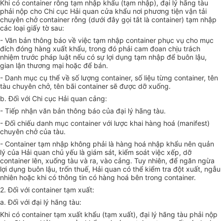
Khi có container rỗng tạm nhập khẩu (tạm nhập), đại lý hãng tàu
phải nộp cho Chi cục Hải quan cửa khẩu nơi phương tiện vận tải
chuyên chở container rỗng (dưới đây gọi tắt là container) tạm nhập
các loại giấy tờ sau:
- Văn bản thông báo về việc tạm nhập container phục vụ cho mục
đích đóng hàng xuất khẩu, trong đó phải cam đoan chịu trách
nhiệm trước pháp luật nếu có sự lợi dụng tạm nhập để buôn lậu,
gian lận thương mại hoặc để bán.
- Danh mục cụ thể về số lượng container, số liệu từng container, tên
tàu chuyên chở, tên bãi container sẽ được dỡ xuống.
b. Đối với Chi cục Hải quan cảng:
- Tiếp nhận văn bản thông báo của đại lý hãng tàu.
- Đối chiếu danh mục container với lược khai hàng hoá (manifest)
chuyên chở của tàu.
- Container tạm nhập không phải là hàng hoá nhập khẩu nên quản
lý của Hải quan chủ yếu là giám sát, kiểm soát việc xếp, dỡ
container lên, xuống tàu và ra, vào cảng. Tuy nhiên, để ngăn ngừa
lợi dụng buôn lậu, trốn thuế, Hải quan có thể kiểm tra đột xuất, ngẫu
nhiên hoặc khi có thông tin có hàng hoá bên trong container.
2. Đối với container tạm xuất:
a. Đối với đại lý hãng tàu:
Khi có container tạm xuất khẩu (tạm xuất), đại lý hãng tàu phải nộp