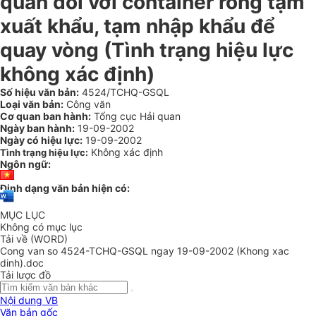
quan đối với container rỗng tạm
xuất khẩu, tạm nhập khẩu để
quay vòng (Tình trạng hiệu lực
không xác định)
Số hiệu văn bản:
4524/TCHQ-GSQL
Loại văn bản:
Công văn
Cơ quan ban hành:
Tổng cục Hải quan
Ngày ban hành:
19-09-2002
Ngày có hiệu lực:
19-09-2002
Không xác định
Tình trạng hiệu lực:
Ngôn ngữ:
Định dạng văn bản hiện có:
MỤC LỤC
Không có mục lục
Tải về (WORD)
Cong van so 4524-TCHQ-GSQL ngay 19-09-2002 (Khong xac
dinh).doc
Tải lược đồ
Nội dung VB
Văn bản gốc