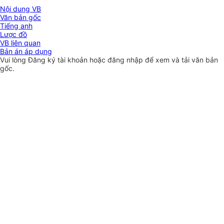
Nội dung VB
Văn bản gốc
Tiếng anh
Lược đồ
VB liên quan
Bản án áp dụng
Vui lòng
Đăng ký
tài khoản hoặc
đăng nhập
để xem và tải văn bản
gốc.