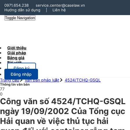
0971.654.238
service.center@caselaw.vn
Hướng dẫn sử dụng
|
Liên hệ
Toggle Navigation
Giới thiệu
Giải pháp
Bảng giá
Bài viết
Đăng ký
Đăng nhập
Trang chủ
Văn bản pháp luật
4524/TCHQ-GSQL
Thông tin văn bản
77
0
Công văn số 4524/TCHQ-GSQL
ngày 19/09/2002 Của Tổng cục
Hải quan về việc thủ tục hải