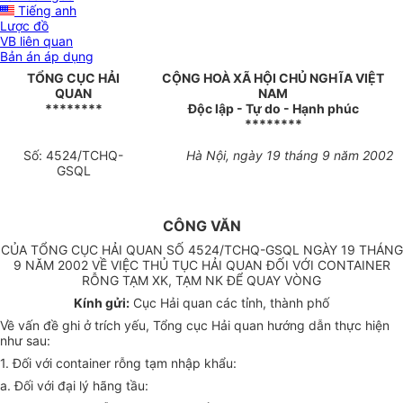
Tiếng anh
Lược đồ
VB liên quan
Bản án áp dụng
TỔNG CỤC HẢI
CỘNG HOÀ XÃ HỘI CHỦ NGHĨA VIỆT
QUAN
NAM
********
Độc lập - Tự do - Hạnh phúc
********
Số: 4524/TCHQ-
Hà Nội, ngày 19 tháng 9 năm 2002
GSQL
CÔNG VĂN
CỦA TỔNG CỤC HẢI QUAN SỐ 4524/TCHQ-GSQL NGÀY 19 THÁNG
9 NĂM 2002 VỀ VIỆC THỦ TỤC HẢI QUAN ĐỐI VỚI CONTAINER
RỖNG TẠM XK, TẠM NK ĐỂ QUAY VÒNG
Kính gửi:
Cục Hải quan các tỉnh, thành phố
Về vấn đề ghi ở trích yếu, Tổng cục Hải quan hướng dẫn thực hiện
như sau:
1. Đối với container rỗng tạm nhập khẩu:
a. Đối với đại lý hãng tầu: