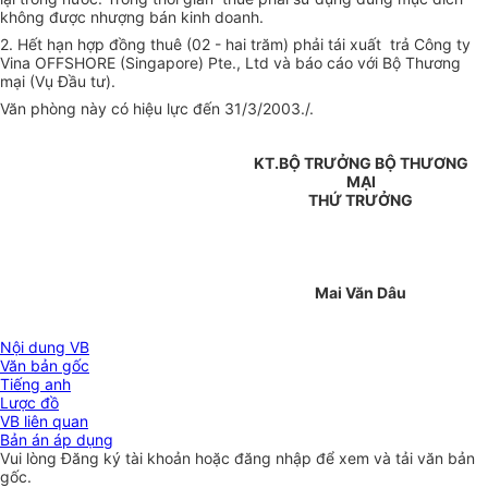
không được nhượng bán kinh doanh.
2. Hết hạn hợp đồng thuê (02 - hai trăm) phải tái xuất trả Công ty
Vina OFFSHORE (Singapore) Pte., Ltd và báo cáo với Bộ Thương
mại (Vụ Đầu tư).
Văn phòng này có hiệu lực đến 31/3/2003./.
KT.BỘ TRƯỞNG BỘ THƯƠNG
MẠI
THỨ TRƯỞNG
Mai Văn Dâu
Nội dung VB
Văn bản gốc
Tiếng anh
Lược đồ
VB liên quan
Bản án áp dụng
Vui lòng
Đăng ký
tài khoản hoặc
đăng nhập
để xem và tải văn bản
gốc.