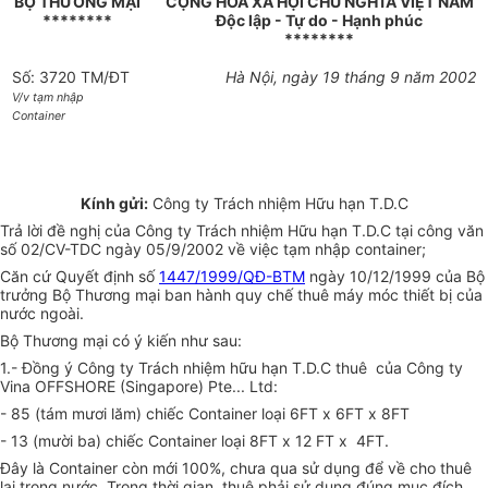
BỘ THƯƠNG MẠI
CỘNG HOÀ XÃ HỘI CHỦ NGHĨA VIỆT NAM
********
Độc lập - Tự do - Hạnh phúc
********
Số: 3720 TM/ĐT
Hà Nội, ngày 19 tháng 9 năm 2002
V/v tạm nhập
Container
Kính gửi:
Công ty Trách nhiệm Hữu hạn T.D.C
Trả lời đề nghị của Công ty Trách nhiệm Hữu hạn T.D.C tại công văn
số 02/CV-TDC ngày 05/9/2002 về việc tạm nhập container;
Căn cứ Quyết định số
1447/1999/QĐ-BTM
ngày 10/12/1999 của Bộ
trưởng Bộ Thương mại ban hành quy chế thuê máy móc thiết bị của
nước ngoài.
Bộ Thương mại có ý kiến như sau:
1.- Đồng ý Công ty Trách nhiệm hữu hạn T.D.C thuê của Công ty
Vina OFFSHORE (Singapore) Pte... Ltd:
- 85 (tám mươi lăm) chiếc Container loại 6FT x 6FT x 8FT
- 13 (mười ba) chiếc Container loại 8FT x 12 FT x 4FT.
Đây là Container còn mới 100%, chưa qua sử dụng để về cho thuê
lại trong nước. Trong thời gian thuê phải sử dụng đúng mục đích