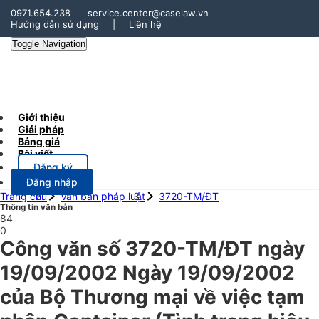
0971.654.238
service.center@caselaw.vn
Hướng dẫn sử dụng
|
Liên hệ
Toggle Navigation
Giới thiệu
Giải pháp
Bảng giá
Bài viết
Đăng ký
Đăng nhập
Trang chủ
Văn bản pháp luật
3720-TM/ĐT
Thông tin văn bản
84
0
Công văn số 3720-TM/ĐT ngày
19/09/2002 Ngày 19/09/2002
của Bộ Thương mại về việc tạm