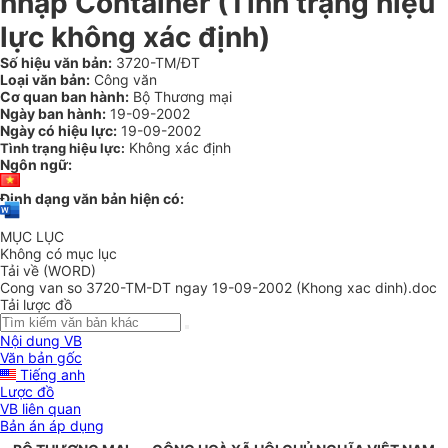
nhập Container (Tình trạng hiệu
lực không xác định)
Số hiệu văn bản:
3720-TM/ĐT
Loại văn bản:
Công văn
Cơ quan ban hành:
Bộ Thương mại
Ngày ban hành:
19-09-2002
Ngày có hiệu lực:
19-09-2002
Không xác định
Tình trạng hiệu lực:
Ngôn ngữ:
Định dạng văn bản hiện có:
MỤC LỤC
Không có mục lục
Tải về (WORD)
Cong van so 3720-TM-DT ngay 19-09-2002 (Khong xac dinh).doc
Tải lược đồ
Nội dung VB
Văn bản gốc
Tiếng anh
Lược đồ
VB liên quan
Bản án áp dụng