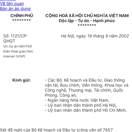
VB liên quan
Bản án áp dụng
CHÍNH PHỦ
CỘNG HOÀ XÃ HỘI CHỦ NGHĨA VIỆT NAM
********
Độc lập - Tự do - Hạnh phúc
********
Số: 1121/CP-
Hà Nội, ngày 19 tháng 9 năm 2002
QHQT
V/v Dự án HĐHTKD
Điện thoại giao thức
Internet (VOIP)
Kính gửi:
- Các Bộ: Kế hoạch và Đầu tư, Giao thông
vận tải, Bưu chính, Viễn thông, Khoa học và
Công nghệ, Thương mại, Tài chính, Quốc
Phòng, Công an,
- Ngân hàng Nhà nước Việt Nam,
- Uỷ ban nhân dân thành phố Hà Nội,
- Uỷ ban nhân dân thành phố Hồ Chí Minh.
Xét đề nghị của Bộ Kế hoạch và Đầu tư (công văn số 7957