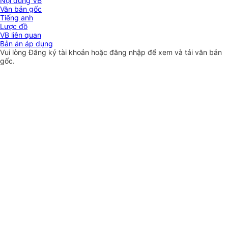
Nội dung VB
Văn bản gốc
Tiếng anh
Lược đồ
VB liên quan
Bản án áp dụng
Vui lòng
Đăng ký
tài khoản hoặc
đăng nhập
để xem và tải văn bản
gốc.