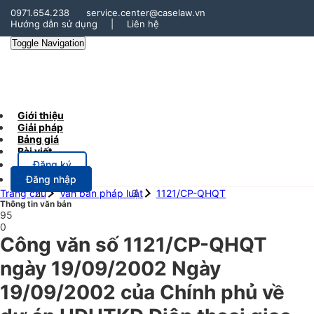
0971.654.238
service.center@caselaw.vn
Hướng dẫn sử dụng
|
Liên hệ
Toggle Navigation
Giới thiệu
Giải pháp
Bảng giá
Bài viết
Đăng ký
Đăng nhập
Trang chủ
Văn bản pháp luật
1121/CP-QHQT
Thông tin văn bản
95
0
Công văn số 1121/CP-QHQT
ngày 19/09/2002 Ngày
19/09/2002 của Chính phủ về