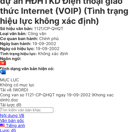
dự án HĐHTKD Điện thoại giao
thức Internet (VOIP) (Tình trạng
hiệu lực không xác định)
Số hiệu văn bản:
1121/CP-QHQT
Loại văn bản:
Công văn
Cơ quan ban hành:
Chính phủ
Ngày ban hành:
19-09-2002
Ngày có hiệu lực:
19-09-2002
Không xác định
Tình trạng hiệu lực:
Ngôn ngữ:
Định dạng văn bản hiện có:
MỤC LỤC
Không có mục lục
Tải về (WORD)
Cong van so 1121-CP-QHQT ngay 19-09-2002 (Khong xac
dinh).doc
Tải lược đồ
Nội dung VB
Văn bản gốc
Tiếng anh
Lược đồ