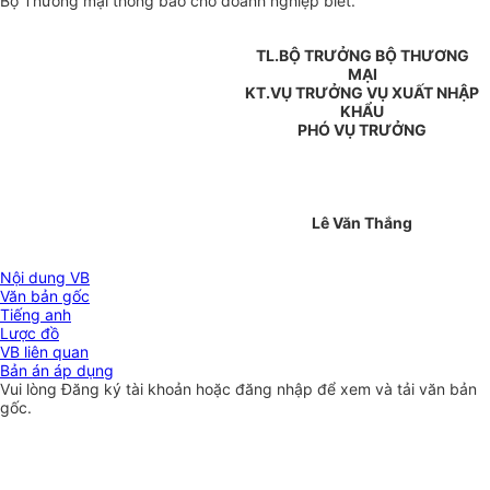
Bộ Thương mại thông báo cho doanh nghiệp biết.
TL.BỘ TRƯỞNG BỘ THƯƠNG
MẠI
KT.VỤ TRƯỞNG VỤ XUẤT NHẬP
KHẨU
PHÓ VỤ TRƯỞNG
Lê Văn Thắng
Nội dung VB
Văn bản gốc
Tiếng anh
Lược đồ
VB liên quan
Bản án áp dụng
Vui lòng
Đăng ký
tài khoản hoặc
đăng nhập
để xem và tải văn bản
gốc.