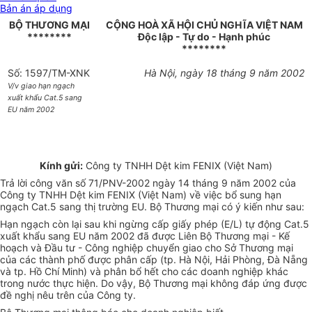
Bản án áp dụng
BỘ THƯƠNG MẠI
CỘNG HOÀ XÃ HỘI CHỦ NGHĨA VIỆT NAM
********
Độc lập - Tự do - Hạnh phúc
********
Số: 1597/TM-XNK
Hà Nội, ngày 18 tháng 9 năm 2002
V/v giao hạn ngạch
xuất khẩu Cat.5 sang
EU năm 2002
Kính gửi:
Công ty TNHH Dệt kim FENIX (Việt Nam)
Trả lời công văn số 71/PNV-2002 ngày 14 tháng 9 năm 2002 của
Công ty TNHH Dệt kim FENIX (Việt Nam) về việc bổ sung hạn
ngạch Cat.5 sang thị trường EU. Bộ Thương mại có ý kiến như sau:
Hạn ngạch còn lại sau khi ngừng cấp giấy phép (E/L) tự động Cat.5
xuất khẩu sang EU năm 2002 đã được Liên Bộ Thương mại - Kế
hoạch và Đầu tư - Công nghiệp chuyển giao cho Sở Thương mại
của các thành phố được phân cấp (tp. Hà Nội, Hải Phòng, Đà Nẵng
và tp. Hồ Chí Minh) và phân bổ hết cho các doanh nghiệp khác
trong nước thực hiện. Do vậy, Bộ Thương mại không đáp ứng được
đề nghị nêu trên của Công ty.