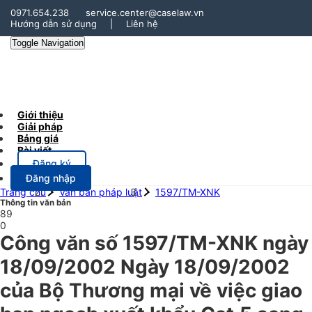
0971.654.238
service.center@caselaw.vn
Hướng dẫn sử dụng
|
Liên hệ
Toggle Navigation
Giới thiệu
Giải pháp
Bảng giá
Bài viết
Đăng ký
Đăng nhập
Trang chủ
Văn bản pháp luật
1597/TM-XNK
Thông tin văn bản
89
0
Công văn số 1597/TM-XNK ngày
18/09/2002 Ngày 18/09/2002
của Bộ Thương mại về việc giao