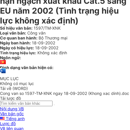
hạn ngạch xuất khẩu Cat.5 sang
EU năm 2002 (Tình trạng hiệu
lực không xác định)
Số hiệu văn bản:
1597/TM-XNK
Loại văn bản:
Công văn
Cơ quan ban hành:
Bộ Thương mại
Ngày ban hành:
18-09-2002
Ngày có hiệu lực:
18-09-2002
Không xác định
Tình trạng hiệu lực:
Ngôn ngữ:
Định dạng văn bản hiện có:
MỤC LỤC
Không có mục lục
Tải về (WORD)
Cong van so 1597-TM-XNK ngay 18-09-2002 (Khong xac dinh).doc
Tải lược đồ
Nội dung VB
Văn bản gốc
Tiếng anh
Lược đồ
VB liên quan