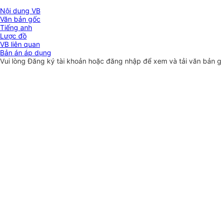
Nội dung VB
Văn bản gốc
Tiếng anh
Lược đồ
VB liên quan
Bản án áp dụng
Vui lòng
Đăng ký
tài khoản hoặc
đăng nhập
để xem và tải văn bản 