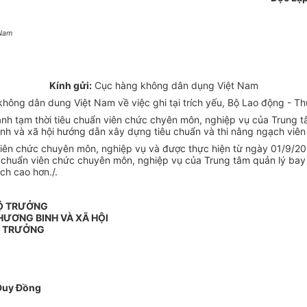
 Nam
Kính gửi:
Cục hàng không dân dụng Việt Nam
ng dân dung Việt Nam về việc ghi tại trích yếu, Bộ Lao động - Thư
h tạm thời tiêu chuẩn viên chức chyên môn, nghiệp vụ của Trung t
 và xã hội hướng dẫn xây dựng tiêu chuẩn và thi nâng ngạch viên
 viên chức chuyên môn, nghiệp vụ và được thực hiện từ ngày 01/9/2
êu chuẩn viên chức chuyên môn, nghiệp vụ của Trung tâm quản lý bay
ch cao hơn./.
Ộ TRƯỞNG
HƯƠNG BINH VÀ XÃ HỘI
 TRƯỞNG
Duy Đồng