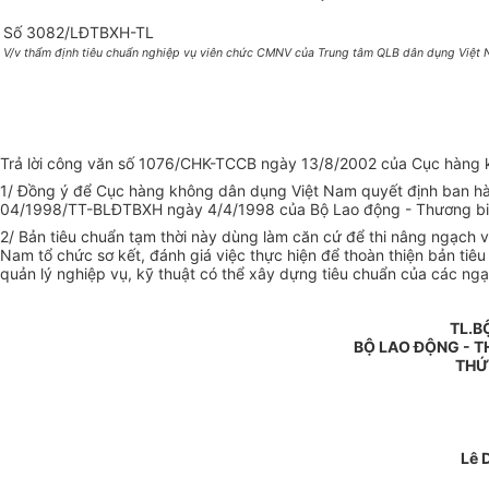
Số 3082/LĐTBXH-TL
V/v thẩm định tiêu chuẩn nghiệp vụ viên chức CMNV của Trung tâm QLB dân dụng Việt
Trả lời công văn số 1076/CHK-TCCB ngày 13/8/2002 của Cục hàng khô
1/ Đồng ý để Cục hàng không dân dụng Việt Nam quyết định ban hàn
04/1998/TT-BLĐTBXH ngày 4/4/1998 của Bộ Lao động - Thương binh
2/ Bản tiêu chuẩn tạm thời này dùng làm căn cứ để thi nâng ngạch
Nam tổ chức sơ kết, đánh giá việc thực hiện để thoàn thiện bản ti
quản lý nghiệp vụ, kỹ thuật có thể xây dựng tiêu chuẩn của các ngạ
TL.B
BỘ LAO ĐỘNG - T
THỨ
Lê 