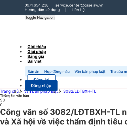
0971.654.238
service.center@caselaw.vn
Hướng dẫn sử dụng
|
Liên hệ
Toggle Navigation
Giới thiệu
Giải pháp
Bảng giá
Bài viết
Bản án
Hợp đồng mẫu
Văn bản pháp luật
Tra cứu 
Đăng ký
Đăng nhập
Trang chủ
Văn bản pháp luật
3082/LĐTBXH-TL
Thông tin văn bản
90
0
Công văn số 3082/LĐTBXH-TL ng
và Xã hội về việc thẩm định tiê