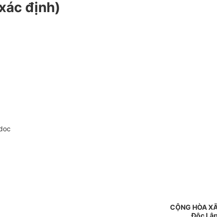
xác định)
doc
CỘNG HÒA XÃ
Độc Lập