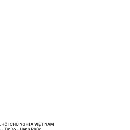
 HỘI CHỦ NGHĨA VIỆT NAM
 - Tự Do - Hạnh Phúc