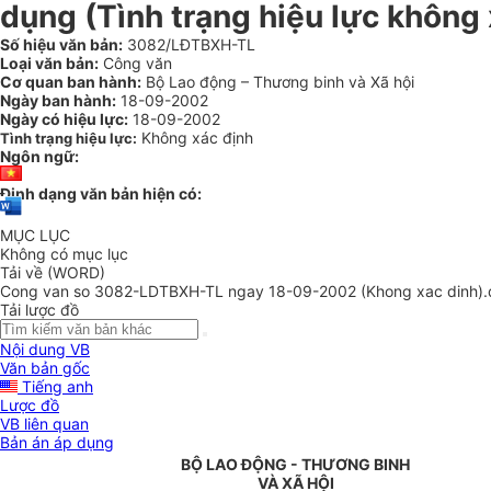
dụng (Tình trạng hiệu lực không 
Số hiệu văn bản:
3082/LĐTBXH-TL
Loại văn bản:
Công văn
Cơ quan ban hành:
Bộ Lao động – Thương binh và Xã hội
Ngày ban hành:
18-09-2002
Ngày có hiệu lực:
18-09-2002
Không xác định
Tình trạng hiệu lực:
Ngôn ngữ:
Định dạng văn bản hiện có:
MỤC LỤC
Không có mục lục
Tải về (WORD)
Cong van so 3082-LDTBXH-TL ngay 18-09-2002 (Khong xac dinh).
Tải lược đồ
Nội dung VB
Văn bản gốc
Tiếng anh
Lược đồ
VB liên quan
Bản án áp dụng
BỘ LAO ĐỘNG - THƯƠNG BINH
VÀ XÃ HỘI