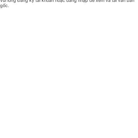
Vui lòng
Đăng ký
tài khoản hoặc
đăng nhập
để xem và tải văn bản
gốc.