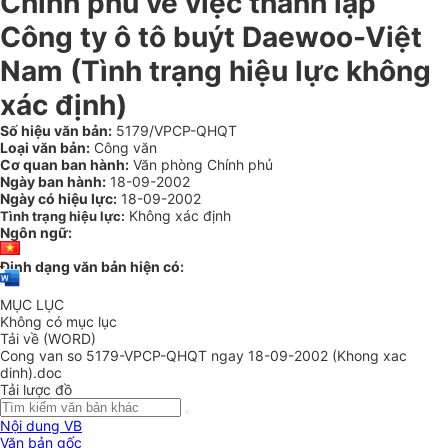
Chính phủ về việc thành lập
Công ty ô tô buýt Daewoo-Việt
Nam (Tình trạng hiệu lực không
xác định)
Số hiệu văn bản:
5179/VPCP-QHQT
Loại văn bản:
Công văn
Cơ quan ban hành:
Văn phòng Chính phủ
Ngày ban hành:
18-09-2002
Ngày có hiệu lực:
18-09-2002
Không xác định
Tình trạng hiệu lực:
Ngôn ngữ:
Định dạng văn bản hiện có:
MỤC LỤC
Không có mục lục
Tải về (WORD)
Cong van so 5179-VPCP-QHQT ngay 18-09-2002 (Khong xac
dinh).doc
Tải lược đồ
Nội dung VB
Văn bản gốc