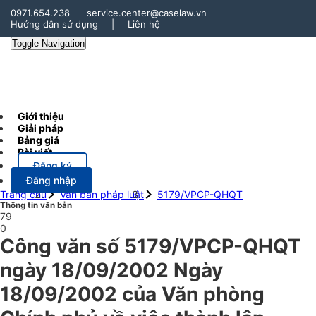
0971.654.238
service.center@caselaw.vn
Hướng dẫn sử dụng
|
Liên hệ
Toggle Navigation
Giới thiệu
Giải pháp
Bảng giá
Bài viết
Đăng ký
Đăng nhập
Trang chủ
Văn bản pháp luật
5179/VPCP-QHQT
Thông tin văn bản
79
0
Công văn số 5179/VPCP-QHQT
ngày 18/09/2002 Ngày
18/09/2002 của Văn phòng