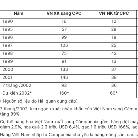
Năm
VN XK sang CPC
VN NK từ CPC
1990
16
12
1995
57
28
1996
99
18
1997
106
25
1998
75
42
1999
91
13
2000
133
37
2001
146
38
7 tháng /2002
93
36
Dự kiến 2002*
160*
60*
( Nguồn số liệu do Hải quan cung cấp)
7 tháng/2002, kim ngạch xuất nhập khẩu của Việt Nam sang Cămpuch
tăng 89%.
Cụ thể hàng hoá Việt Nam xuất sang Cămpuchia gồm: hàng dệt may 5
giảm 2,9%, hoa quả 2,3 triệu USD 6,4%, gạo 1,6 triệu USD 166%, lạ
Hàng Việt Nam nhập từ Campuchia chủ yếu là hàng nông sản, cao su