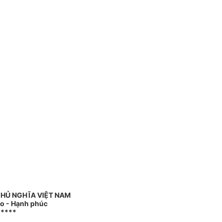
CHỦ NGHĨA VIỆT NAM
do - Hạnh phúc
*****