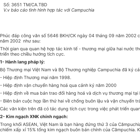
Số: 3651 TM/CA.TBD
V.v báo cáo tình hình hợp tác với Campuchia
Phúc đáp công văn số 5646 BKH/CK ngày 04 tháng 09 năm 2002 của
năm 2002 như sau:
Thời gian qua quan hệ hợp tác kinh tế - thương mại giữa hai nước th
triển theo chiều hướng tích cực.
1- Hành lang pháp lý:
Bộ Thương mại Việt Nam và Bộ Thương nghiệp Campuchia đã ký các
- Hiệp định Thương mại năm 1998.
- Hiệp định vận chuyển hàng hoá qua cảnh ký năm 2000
- Hiệp định về mua bán trao đổi hàng hoá và dịch vụ thương mại tại
- Biên bản cuộc họp lần thứ hai về chống buôn lậu và vận chuyển tr
Các văn kiện trên đã có tác dụng tích cực trong việc phát triển qua
2- Kim ngạch XNK chính ngạch:
Trong khối ASEAN, Việt Nam là bạn hàng đứng thứ 3 của Cămpuchia
chiếm xấp xỉ 15% tổng kim ngạch buôn bán chính của Cămpuchia. Ki