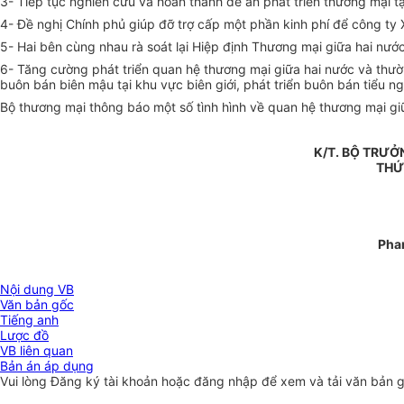
3- Tiếp tục nghiên cứu và hoàn thành đề án phát triển thương mại t
4- Đề nghị Chính phủ giúp đỡ trợ cấp một phần kinh phí để công t
5- Hai bên cùng nhau rà soát lại Hiệp định Thương mại giữa hai nướ
6- Tăng cường phát triển quan hệ thương mại giữa hai nước và thườ
buôn bán biên mậu tại khu vực biên giới, phát triển buôn bán tiểu n
Bộ thương mại thông báo một số tình hình về quan hệ thương mại gi
K/T. BỘ TRƯ
THỨ
Pha
Nội dung VB
Văn bản gốc
Tiếng anh
Lược đồ
VB liên quan
Bản án áp dụng
Vui lòng
Đăng ký
tài khoản hoặc
đăng nhập
để xem và tải văn bản 