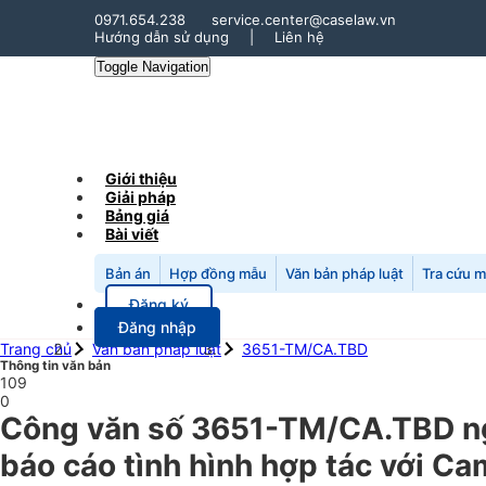
0971.654.238
service.center@caselaw.vn
Hướng dẫn sử dụng
|
Liên hệ
Toggle Navigation
Giới thiệu
Giải pháp
Bảng giá
Bài viết
Bản án
Hợp đồng mẫu
Văn bản pháp luật
Tra cứu 
Đăng ký
Đăng nhập
Trang chủ
Văn bản pháp luật
3651-TM/CA.TBD
Thông tin văn bản
109
0
Công văn số 3651-TM/CA.TBD ng
báo cáo tình hình hợp tác với Ca