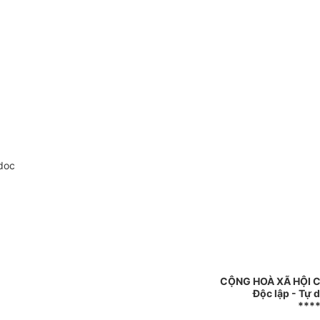
doc
CỘNG HOÀ XÃ HỘI 
Độc lập - Tự 
***