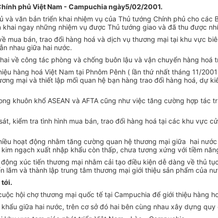
n Chính phủ Việt Nam - Campuchia ngày5/02/2001.
 và văn bản triển khai nhiệm vụ của Thủ tướng Chính phủ cho các B
n khai ngay những nhiệm vụ được Thủ tướng giao và đã thu được nhữ
về mua bán, trao đổi hàng hoá và dịch vụ thương mại tại khu vực biê
lẫn nhau giữa hai nước.
 hai về công tác phòng và chống buôn lậu và vận chuyển hàng hoá tr
hiệu hàng hoá Việt Nam tại Phnôm Pênh ( lần thứ nhất tháng 11/2001 
mại và thiết lập mối quan hệ bạn hàng trao đổi hàng hoá, dự kiến h
trong khuôn khổ ASEAN và AFTA cũng như việc tăng cường hợp tác tr
át, kiểm tra tình hình mua bán, trao đổi hàng hoá tại các khu vực c
ai nhiều hoạt động nhằm tăng cường quan hệ thương mại giữa hai nư
ên kim ngạch xuất nhập khẩu còn thấp, chưa tương xứng với tiềm năn
t động xúc tiến thương mại nhằm cải tạo điều kiện dễ dàng về thủ tục
riển lãm và thành lập trung tâm thương mại giới thiệu sản phẩm của n
tới.
uộc hội chợ thương mại quốc tế tại Campuchia để giới thiệu hàng h
a khẩu giữa hai nước, trên cơ sở đó hai bên cùng nhau xây dựng quy