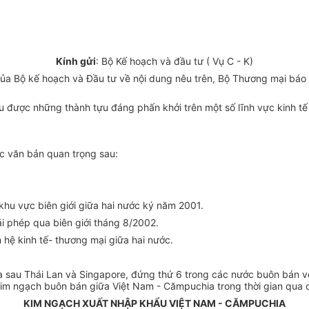
Kính gửi
: Bộ Kế hoạch và đầu tư ( Vụ C - K)
 Bộ kế hoạch và Đầu tư về nội dung nêu trên, Bộ Thương mại báo 
u được những thành tựu đáng phấn khởi trên một số lĩnh vực kinh tế 
 văn bản quan trọng sau:
 khu vực biên giới giữa hai nước ký năm 2001.
ái phép qua biên giới tháng 8/2002.
n hệ kinh tế- thương mại giữa hai nước.
 sau Thái Lan và Singapore, đứng thứ 6 trong các nước buôn bán v
m ngạch buôn bán giữa Việt Nam - Cămpuchia trong thời gian qua c
KIM NGẠCH XUẤT NHẬP KHẨU VIỆT NAM - CĂMPUCHIA