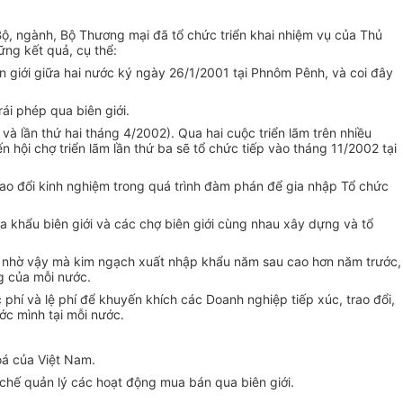
ộ, ngành, Bộ Thương mại đã tổ chức triển khai nhiệm vụ của Thủ
ng kết quả, cụ thể:
n giới giữa hai nước ký ngày 26/1/2001 tại Phnôm Pênh, và coi đây
ái phép qua biên giới.
và lần thứ hai tháng 4/2002). Qua hai cuộc triển lãm trên nhiều
ội chợ triển lãm lần thứ ba sẽ tổ chức tiếp vào tháng 11/2002 tại
ao đổi kinh nghiệm trong quá trình đàm phán để gia nhập Tổ chức
ửa khẩu biên giới và các chợ biên giới cùng nhau xây dựng và tổ
ớc nhờ vậy mà kim ngạch xuất nhập khẩu năm sau cao hơn năm trước,
g của mỗi nước.
 phí và lệ phí để khuyến khích các Doanh nghiệp tiếp xúc, trao đổi,
ước mình tại mỗi nước.
oá của Việt Nam.
 chế quản lý các hoạt động mua bán qua biên giới.