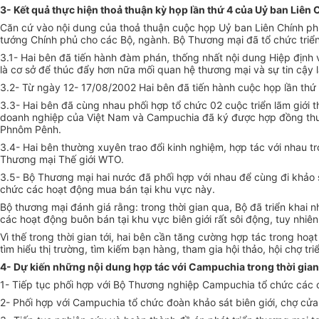
3- Kết quả thực hiện thoả thuận kỳ họp lần thứ 4 của Uỷ ban Liê
Căn cứ vào nội dung của thoả thuận cuộc họp Uỷ ban Liên Chính phủ
tướng Chính phủ cho các Bộ, ngành. Bộ Thương mại đã tổ chức triể
3.1- Hai bên đã tiến hành đàm phán, thống nhất nội dung Hiệp định 
là cơ sở để thúc đẩy hơn nữa mối quan hệ thương mại và sự tin cậy 
3.2- Từ ngày 12- 17/08/2002 Hai bên đã tiến hành cuộc họp lần thứ
3.3- Hai bên đã cùng nhau phối hợp tổ chức 02 cuộc triển lãm giới t
doanh nghiệp của Việt Nam và Campuchia đã ký được hợp đồng thương 
Phnôm Pênh.
3.4- Hai bên thường xuyên trao đổi kinh nghiệm, hợp tác với nhau 
Thương mại Thế giới WTO.
3.5- Bộ Thương mại hai nước đã phối hợp với nhau để cùng đi khảo s
chức các hoạt động mua bán tại khu vực này.
Bộ thương mại đánh giá rằng: trong thời gian qua, Bộ đã triển kh
các hoạt động buôn bán tại khu vực biên giới rất sôi động, tuy nhi
Vì thế trong thời gian tới, hai bên cần tăng cường hợp tác trong hoạ
tìm hiểu thị trường, tìm kiếm bạn hàng, tham gia hội thảo, hội chợ t
4- Dự kiến những nội dung hợp tác với Campuchia trong thời gian 
1- Tiếp tục phối hợp với Bộ Thương nghiệp Campuchia tổ chức các c
2- Phối hợp với Campuchia tổ chức đoàn khảo sát biên giới, chợ cử