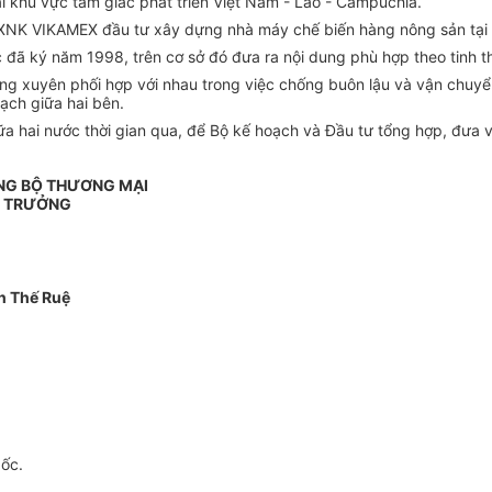
ại khu vực tam giác phát triển Việt Nam - Lào - Campuchia.
y XNK VIKAMEX đầu tư xây dựng nhà máy chế biến hàng nông sản tại 
c đã ký năm 1998, trên cơ sở đó đưa ra nội dung phù hợp theo tinh t
ng xuyên phối hợp với nhau trong việc chống buôn lậu và vận chuyển
gạch giữa hai bên.
ữa hai nước thời gian qua, để Bộ kế hoạch và Đầu tư tổng hợp, đưa 
ỞNG BỘ THƯƠNG MẠI
 TRƯỞNG
n Thế Ruệ
gốc.