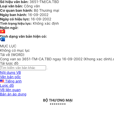
Số hiệu văn bản:
3651-TM/CA.TBD
Loại văn bản:
Công văn
Cơ quan ban hành:
Bộ Thương mại
Ngày ban hành:
16-09-2002
Ngày có hiệu lực:
16-09-2002
Không xác định
Tình trạng hiệu lực:
Ngôn ngữ:
Định dạng văn bản hiện có:
MỤC LỤC
Không có mục lục
Tải về (WORD)
Cong van so 3651-TM-CA.TBD ngay 16-09-2002 (Khong xac dinh).
Tải lược đồ
Nội dung VB
Văn bản gốc
Tiếng anh
Lược đồ
VB liên quan
Bản án áp dụng
BỘ THƯƠNG MẠI
********