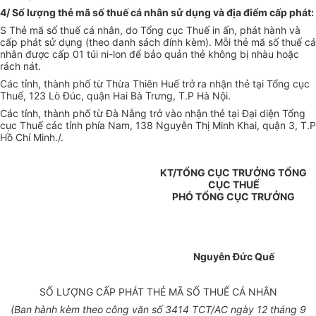
4/ Số lượng thẻ mã số thuế cá nhân sử dụng và địa điểm cấp phát:
S Thẻ mã số thuế cá nhân, do Tổng cục Thuế in ấn, phát hành và
cấp phát sử dụng (theo danh sách đính kèm). Mỗi thẻ mã số thuế cá
nhân được cấp 01 túi ni-lon để bảo quản thẻ không bị nhàu hoặc
rách nát.
Các tỉnh, thành phố từ Thừa Thiên Huế trở ra nhận thẻ tại Tổng cục
Thuế, 123 Lò Đúc, quận Hai Bà Trưng, T.P Hà Nội.
Các tỉnh, thành phố từ Đà Nẵng trở vào nhận thẻ tại Đại diện Tổng
cục Thuế các tỉnh phía Nam, 138 Nguyễn Thị Minh Khai, quận 3, T.P
Hồ Chí Minh./.
KT/TỔNG CỤC TRƯỞNG TỔNG
CỤC THUẾ
PHÓ TỔNG CỤC TRƯỞNG
Nguyễn Đức Quế
SỐ LƯỢNG CẤP PHÁT THẺ MÃ SỐ THUẾ CÁ NHÂN
(Ban hành kèm theo công văn số 3414 TCT/AC ngày 12 tháng 9