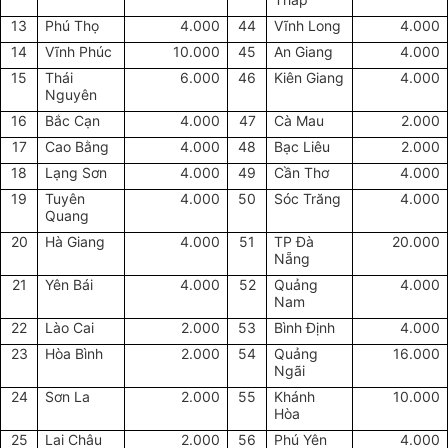
13
Phú Thọ
4.000
44
Vĩnh Long
4.000
14
Vĩnh Phúc
10.000
45
An Giang
4.000
15
Thái
6.000
46
Kiên Giang
4.000
Nguyên
16
Bắc Cạn
4.000
47
Cà Mau
2.000
17
Cao Bằng
4.000
48
Bạc Liêu
2.000
18
Lạng Sơn
4.000
49
Cần Thơ
4.000
19
Tuyên
4.000
50
Sóc Trăng
4.000
Quang
20
Hà Giang
4.000
51
TP Đà
20.000
Nẵng
21
Yên Bái
4.000
52
Quảng
4.000
Nam
22
Lào Cai
2.000
53
Bình Định
4.000
23
Hòa Bình
2.000
54
Quảng
16.000
Ngãi
24
Sơn La
2.000
55
Khánh
10.000
Hòa
25
Lai Châu
2.000
56
Phú Yên
4.000