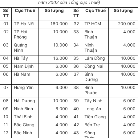
năm 2002 của Tổng cục Thuế)
Số
Cục Thuế
Số lượng
Số
Cục Thuế
Số lượng
TT
TT
01
TP Hà Nội
160.000
32
TP HCM
200.000
02
TP Hải
10.000
33
Bình
4.000
Phòng
Thuận
03
Quảng
10.000
34
Ninh
4.000
Ninh
Thuận
04
Hà Tây
16.000
35
Lâm Đồng
10.000
05
Nam Định
6.000
36
Đồng Nai
40.000
06
Hà Nam
6.000
37
Bình
40.000
Dương
07
Hưng Yên
6.000
38
Bình
10.000
Phước
08
Hải Dương
10.000
39
Tây Ninh
6.000
09
Ninh Bình
6.000
40
Long An
6.000
10
Thái Bình
4.000
41
Tiền Giang
4.000
11
Bắc Giang
4.000
42
Bến Tre
4.000
12
Bắc Ninh
4.000
43
Đồng
6.000
Tháp