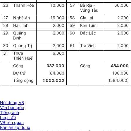
26
Thanh Hóa
10.000
57
Bà Rịa -
60.000
Vũng Tàu
27
Nghệ An
16.000
58
Gia Lai
2.000
28
Hà Tĩnh
2.000
59
Kon Tum
2.000
29
Quảng
2.000
60
Đắc Lắc
2.000
Bình
30
Quảng Trị
2.000
61
Trà Vinh
2.000
31
Thừa
6.000
Thiên Huế
Cộng
332.000
Cộng
484.000
Dự trữ
84.000
100.000
Tổng cộng
1.000.000
(584.000)
Nội dung VB
Văn bản gốc
Tiếng anh
Lược đồ
VB liên quan
Bản án áp dụng