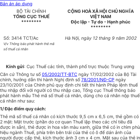
Bản án áp dụng
BỘ TÀI CHÍNH
CỘNG HOÀ XÃ HỘI CHỦ NGHĨA
TỔNG CỤC THUẾ
VIỆT NAM
********
Độc lập - Tự do - Hạnh phúc
********
Số: 3414 TCT/Ac
Hà Nội, ngày 12 tháng 9 năm 2002
V/v Thông báo phát hành thẻ mã
số thuế cá nhân
Kính gửi
: Cục Thuế các tỉnh, thành phố trực thuộc Trung ương
Căn cứ Thông tư số
05/2002/TT-BTC
ngày 17/02/2002 của Bộ Tài
chính, hướng dẫn thi hành Nghị định số
78/2001/NĐ-CP
ngày
23/10/2001 của Chính phủ quy định chi tiết thi hành Pháp lệnh thuế
thu nhập đối với người có thu nhập cao, Tổng cục Thuế thông báo
phát hành mẫu Thẻ mã số thuế cá nhân, dùng cho cá nhân nộp thuế
cá nhân như sau:
1/ Đặc điểm quy cách:
Thẻ mã số thuế cá nhân có kích thước 9,5 cm x 6,5 cm, thẻ gồm có
2 mặt: Mặt trước (phần do cơ quan Thuế lập theo các chỉ tiêu đã
được in sẵn), thẻ được in hoa văn màu xanh, giữa thẻ có in chìm phù
hiệu ngành Thuế, phía trên bên trái của thẻ có ô để dán ảnh của
người được cấp thẻ, kích thước ảnh 3 cm x 4 cm. Mặt sau của thẻ in