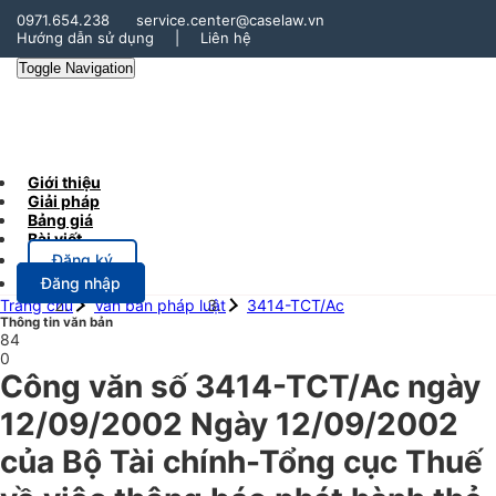
0971.654.238
service.center@caselaw.vn
Hướng dẫn sử dụng
|
Liên hệ
Toggle Navigation
Giới thiệu
Giải pháp
Bảng giá
Bài viết
Đăng ký
Đăng nhập
Trang chủ
Văn bản pháp luật
3414-TCT/Ac
Thông tin văn bản
84
0
Công văn số 3414-TCT/Ac ngày
12/09/2002 Ngày 12/09/2002
của Bộ Tài chính-Tổng cục Thuế