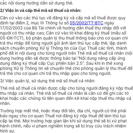
các nội dung hướng dẫn sử dụng thẻ.
2/ Việc in và cấp thẻ mã số thuế cá nhân:
Căn cứ vào các thủ tục về đăng ký và cấp mã số thuế được quy
định tại điểm 2, mục III Thông tư số
05/2002/TT-BTC
ngày
17/02/2002 của Bộ Tài chính về hướng dẫn thuế thu nhập đối với
người có thu nhập cao; Căn cứ vào tờ khai đăng ký thuế (mẫu số
05-ĐK-TCT), bộ phận quản lý thu thuế thông báo cho cơ quan chi
trả thu nhập để từng người gửi ảnh làm thủ tục cấp thẻ; lập danh
sách chuyển phòng Xử lý Thông tin của Cục Thuế các tỉnh, thành
phố để in nội dung cho từng người trên Thẻ mã số thuế cá nhân (nội
dung hướng dẫn sẽ được thông báo tại “Nội dung nâng cấp ứng
dụng đăng ký thuế cấp Cục phiên bản 2.5”. Sau khi in thẻ xong
phòng Xử lý Thông tin sẽ chuyển thẻ cho phòng quản lý thu thuế để
trả thẻ cho cơ quan chi trả thu nhập giao cho từng người.
3/ Việc quản lý, sử dụng thẻ mã số thuế cá nhân:
Thẻ mã số thuế cá nhân được cấp cho từng người đăng ký nộp thuế
thu nhập cá nhân. Thẻ mã số thuế cá nhân là căn cứ để ghi các tờ
khai hoặc các chứng từ liên quan đến kê khai nộp thuế thu nhập cá
nhân.
Trường hợp mất thẻ, hoặc thay đổi tên, địa chỉ, người có thẻ phải
báo ngay cho cơ quan Thuế nơi đăng ký nộp thuế để làm thủ tục
cấp lại thẻ. Mọi trường hợp gian lận khi sử dụng thẻ sẽ bị xử phạt
hành chính, nếu vi phạm nghiêm trọng sẽ bị truy cứu trách nhiệm
hình sự.