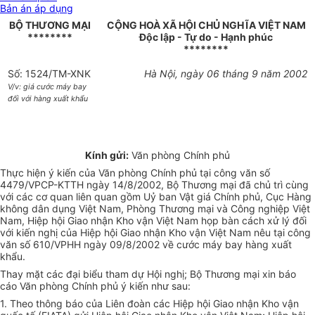
Bản án áp dụng
BỘ THƯƠNG MẠI
CỘNG HOÀ XÃ HỘI CHỦ NGHĨA VIỆT NAM
********
Độc lập - Tự do - Hạnh phúc
********
Số: 1524/TM-XNK
Hà Nội, ngày 06 tháng 9 năm 2002
V/v: giá cước máy bay
đối với hàng xuất khẩu
Kính gửi:
Văn phòng Chính phủ
Thực hiện ý kiến của Văn phòng Chính phủ tại công văn số
4479/VPCP-KTTH ngày 14/8/2002, Bộ Thương mại đã chủ trì cùng
với các cơ quan liên quan gồm Uỷ ban Vật giá Chính phủ, Cục Hàng
không dân dụng Việt Nam, Phòng Thương mại và Công nghiệp Việt
Nam, Hiệp hội Giao nhận Kho vận Việt Nam họp bàn cách xử lý đối
với kiến nghị của Hiệp hội Giao nhận Kho vận Việt Nam nêu tại công
văn số 610/VPHH ngày 09/8/2002 về cước máy bay hàng xuất
khẩu.
Thay mặt các đại biểu tham dự Hội nghị; Bộ Thương mại xin báo
cáo Văn phòng Chính phủ ý kiến như sau:
1. Theo thông báo của Liên đoàn các Hiệp hội Giao nhận Kho vận