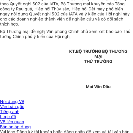
theo Quyết nghị 502 của IATA, Bộ Thương mại khuyến cáo Tổng
công ty Rau quả, Hiệp hội Thủy sản, Hiệp hội Dệt may phổ biến
ngay nội dung Quyết nghị 502 của IATA và ý kiến của Hội nghị này
cho các doanh nghiệp thành viên để nghiên cứu và có đối sách
thích hợp.
Bộ Thương mại đề nghị Văn phòng Chính phủ xem xét báo cáo Thủ
tướng Chính phủ ý kiến của Hội nghị.
KT.BỘ TRƯỞNG BỘ THƯƠNG
MẠI
THỨ TRƯỞNG
Mai Văn Dâu
Nội dung VB
Văn bản gốc
Tiếng anh
Lược đồ
VB liên quan
Bản án áp dụng
Vui lòng
Đăng ký
tài khoản hoặc
đăng nhập
để xem và tải văn bản