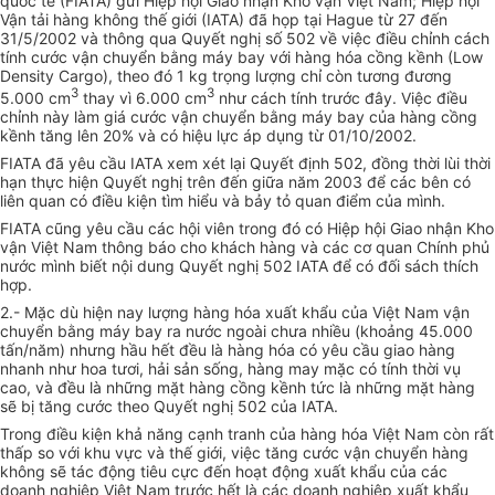
quốc tế (FIATA) gửi Hiệp hội Giao nhận Kho vận Việt Nam; Hiệp hội
Vận tải hàng không thế giới (IATA) đã họp tại Hague từ 27 đến
31/5/2002 và thông qua Quyết nghị số 502 về việc điều chỉnh cách
tính cước vận chuyển bằng máy bay với hàng hóa cồng kềnh (Low
Density Cargo), theo đó 1 kg trọng lượng chỉ còn tương đương
3
3
5.000 cm
thay vì 6.000 cm
như cách tính trước đây. Việc điều
chỉnh này làm giá cước vận chuyển bằng máy bay của hàng cồng
kềnh tăng lên 20% và có hiệu lực áp dụng từ 01/10/2002.
FIATA đã yêu cầu IATA xem xét lại Quyết định 502, đồng thời lùi thời
hạn thực hiện Quyết nghị trên đến giữa năm 2003 để các bên có
liên quan có điều kiện tìm hiểu và bảy tỏ quan điểm của mình.
FIATA cũng yêu cầu các hội viên trong đó có Hiệp hội Giao nhận Kho
vận Việt Nam thông báo cho khách hàng và các cơ quan Chính phủ
nước mình biết nội dung Quyết nghị 502 IATA để có đối sách thích
hợp.
2.- Mặc dù hiện nay lượng hàng hóa xuất khẩu của Việt Nam vận
chuyển bằng máy bay ra nước ngoài chưa nhiều (khoảng 45.000
tấn/năm) nhưng hầu hết đều là hàng hóa có yêu cầu giao hàng
nhanh như hoa tươi, hải sản sống, hàng may mặc có tính thời vụ
cao, và đều là những mặt hàng cồng kềnh tức là những mặt hàng
sẽ bị tăng cước theo Quyết nghị 502 của IATA.
Trong điều kiện khả năng cạnh tranh của hàng hóa Việt Nam còn rất
thấp so với khu vực và thế giới, việc tăng cước vận chuyển hàng
không sẽ tác động tiêu cực đến hoạt động xuất khẩu của các
doanh nghiệp Việt Nam trước hết là các doanh nghiệp xuất khẩu