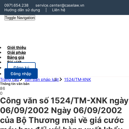
0971.654.238
service.center@caselaw.vn
Hướng dẫn sử dụng
|
Liên hệ
Toggle Navigation
Giới thiệu
Giải pháp
Bảng giá
Bài viết
Đăng ký
Đăng nhập
Trang chủ
Văn bản pháp luật
1524/TM-XNK
Thông tin văn bản
86
0
Công văn số 1524/TM-XNK ngày
06/09/2002 Ngày 06/09/2002
của Bộ Thương mại về giá cước