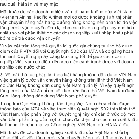
rau quả, hải sản và may mặc.
Mặt khác do các doanh nghiệp vận tải hàng không của Việt Nam
(Vietnam Airline, Pacific Airline) mới có được khoảng 10% thị phần
vận chuyển hàng hóa bằng đường hàng không nên phần lợi do việc
tăng cước vận chuyển đem lại cho các doanh nghiệp này nhỏ hơn
nhiều so với phần thiệt do các doanh nghiệp xuất nhập khẩu phải
bỏ ra để trả cước vận chuyển.
Vì vậy xét trên tổng thể quyền lợi quốc gia chúng ta ủng hộ quan
điểm của FIATA đối với Quyết nghị 502 của IATA và cố gắng hoãn
thi hành Quyết nghị này càng lâu càng tốt để giúp các doanh
nghiệp Việt Nam có điều kiện vươn lên cạnh tranh được với doanh
nghiệp các nước khác.
3. Về mặt thủ tục pháp lý, theo luật hàng không dân dụng Việt Nam
việc quản lý cước vận chuyển hàng không trên lãnh thổ Việt Nam
do Cục Hàng không dân dụng Việt Nam quản lý. Vì vậy quyết nghị
tăng cước của IATA chỉ có hiệu lực trên lãnh thổ Việt Nam khi được
Cục Hàng không dân dụng Việt Nam phê duyệt.
Trong khi Cục Hàng không dân dụng Việt Nam chưa nhận được
thông báo của IATA về việc thực hiện Quyết nghị 502 trên lãnh thổ
Việt Nam, việc phản ứng với Quyết nghị này chỉ cần ở mức độ một
văn bản phản ứng của một tổ chức đại diện cho các nhà xuất khẩu
là Phòng Thương mại và Công nghiệp Việt Nam gửi FIATA là đủ.
Mặt khác để các doanh nghiệp xuất khẩu của Việt Nam khỏi bị
động đối với việc tăng cước vận chuyển hàng hóa bằng máy bay