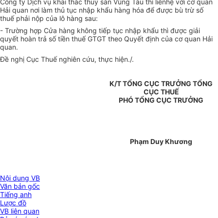
Công ty Dịch vụ khai thác thuỷ sản Vũng Tàu thì liênhệ với cơ quan
Hải quan nơi làm thủ tục nhập khẩu hàng hóa để được bù trừ số
thuế phải nộp của lô hàng sau:
- Trường hợp Cửa hàng không tiếp tục nhập khẩu thì được giải
quyết hoàn trả số tiền thuế GTGT theo Quyết định của cơ quan Hải
quan.
Đề nghị Cục Thuế nghiên cứu, thực hiện./.
K/T TỔNG CỤC TRƯỞNG TỔNG
CỤC THUẾ
PHÓ TỔNG CỤC TRƯỞNG
Phạm Duy Khương
Nội dung VB
Văn bản gốc
Tiếng anh
Lược đồ
VB liên quan