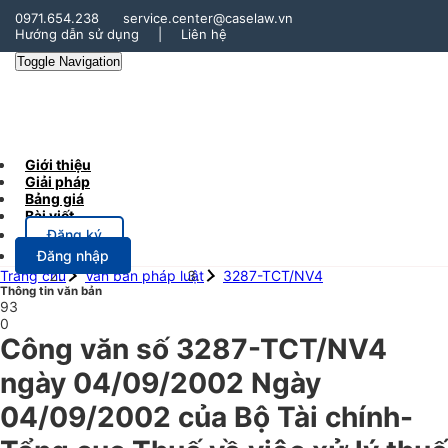
0971.654.238
service.center@caselaw.vn
Hướng dẫn sử dụng
|
Liên hệ
Toggle Navigation
Giới thiệu
Giải pháp
Bảng giá
Bài viết
Đăng ký
Đăng nhập
Trang chủ
Văn bản pháp luật
3287-TCT/NV4
Thông tin văn bản
93
0
Công văn số 3287-TCT/NV4
ngày 04/09/2002 Ngày
04/09/2002 của Bộ Tài chính-