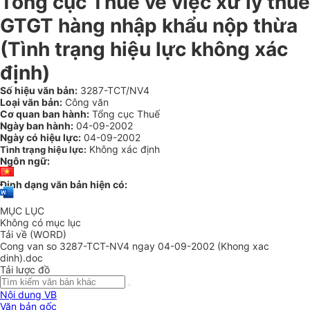
Tổng cục Thuế về việc xử lý thuế
GTGT hàng nhập khẩu nộp thừa
(Tình trạng hiệu lực không xác
định)
Số hiệu văn bản:
3287-TCT/NV4
Loại văn bản:
Công văn
Cơ quan ban hành:
Tổng cục Thuế
Ngày ban hành:
04-09-2002
Ngày có hiệu lực:
04-09-2002
Không xác định
Tình trạng hiệu lực:
Ngôn ngữ:
Định dạng văn bản hiện có:
MỤC LỤC
Không có mục lục
Tải về (WORD)
Cong van so 3287-TCT-NV4 ngay 04-09-2002 (Khong xac
dinh).doc
Tải lược đồ
Nội dung VB
Văn bản gốc