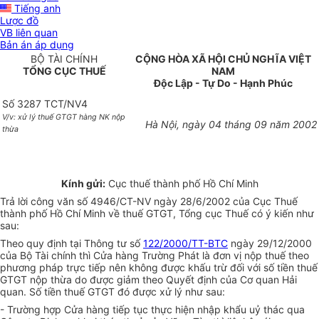
Tiếng anh
Lược đồ
VB liên quan
Bản án áp dụng
BỘ TÀI CHÍNH
CỘNG HÒA XÃ HỘI CHỦ NGHĨA VIỆT
TỔNG CỤC THUẾ
NAM
Độc Lập - Tự Do - Hạnh Phúc
Số 3287 TCT/NV4
V/v: xử lý thuế GTGT hàng NK nộp
Hà Nội, ngày 04 tháng 09 năm 2002
thừa
Kính gửi:
Cục thuế thành phố Hồ Chí Minh
Trả lời công văn số 4946/CT-NV ngày 28/6/2002 của Cục Thuế
thành phố Hồ Chí Minh về thuế GTGT, Tổng cục Thuế có ý kiến như
sau:
Theo quy định tại Thông tư số
122/2000/TT-BTC
ngày 29/12/2000
của Bộ Tài chính thì Cửa hàng Trường Phát là đơn vị nộp thuế theo
phương pháp trực tiếp nên không được khấu trừ đối với số tiền thuế
GTGT nộp thừa do được giảm theo Quyết định của Cơ quan Hải
quan. Số tiền thuế GTGT đó được xử lý như sau:
- Trường hợp Cửa hàng tiếp tục thực hiện nhập khẩu uỷ thác qua