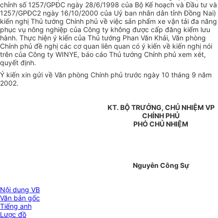
chỉnh số 1257/GPĐC ngày 28/6/1998 của Bộ Kế hoạch và Đầu tư và
1257/GPĐC2 ngày 16/10/2000 của Uỷ ban nhân dân tỉnh Đồng Nai)
kiến nghị Thủ tướng Chính phủ về việc sản phẩm xe vận tải đa năng
phục vụ nông nghiệp của Công ty không được cấp đăng kiểm lưu
hành. Thực hiện ý kiến của Thủ tướng Phan Văn Khải, Văn phòng
Chính phủ đề nghị các cơ quan liên quan có ý kiến về kiến nghị nói
trên của Công ty WINYE, báo cáo Thủ tướng Chính phủ xem xét,
quyết định.
Ý kiến xin gửi về Văn phòng Chính phủ trước ngày 10 tháng 9 năm
2002.
KT. BỘ TRƯỞNG, CHỦ NHIỆM VP
CHÍNH PHỦ
PHÓ CHỦ NHIỆM
Nguyễn Công Sự
Nội dung VB
Văn bản gốc
Tiếng anh
Lược đồ