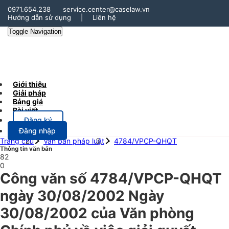
0971.654.238
service.center@caselaw.vn
Hướng dẫn sử dụng
|
Liên hệ
Toggle Navigation
Giới thiệu
Giải pháp
Bảng giá
Bài viết
Đăng ký
Đăng nhập
Trang chủ
Văn bản pháp luật
4784/VPCP-QHQT
Thông tin văn bản
82
0
Công văn số 4784/VPCP-QHQT
ngày 30/08/2002 Ngày
30/08/2002 của Văn phòng