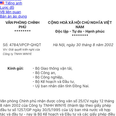
Tiếng anh
Lược đồ
VB liên quan
Bản án áp dụng
VĂN PHÒNG CHÍNH
CỘNG HOÀ XÃ HỘI CHỦ NGHĨA VIỆT
PHỦ
NAM
********
Độc lập - Tự do - Hạnh phúc
********
Số: 4784/VPCP-QHQT
Hà Nội, ngày 30 tháng 8 năm 2002
V/v: Giải quyết kiến nghị của
Công ty TNHH WINYE
Kính gửi:
- Bộ Giao thông vận tải,
- Bộ Công an,
- Bộ Công nghiệp,
- Bộ Kế hoạch và Đầu tư,
- Uỷ ban nhân dân tỉnh Đồng Nai.
Văn phòng Chính phủ nhận được công văn số 25/CV ngày 12 tháng
8 năm 2002 của Công ty TNHH WINYE (thành lập theo giấy phép
đầu tư số 1257/GP ngày 30/5/1995 của Uỷ ban nhà nước về hợp
tác và đầu tư - nay là Bộ Kế hoạch và Đầu tư và các giấy phép điều