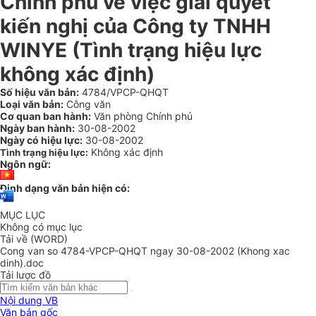
Chính phủ về việc giải quyết
kiến nghị của Công ty TNHH
WINYE (Tình trạng hiệu lực
không xác định)
Số hiệu văn bản:
4784/VPCP-QHQT
Loại văn bản:
Công văn
Cơ quan ban hành:
Văn phòng Chính phủ
Ngày ban hành:
30-08-2002
Ngày có hiệu lực:
30-08-2002
Không xác định
Tình trạng hiệu lực:
Ngôn ngữ:
Định dạng văn bản hiện có:
MỤC LỤC
Không có mục lục
Tải về (WORD)
Cong van so 4784-VPCP-QHQT ngay 30-08-2002 (Khong xac
dinh).doc
Tải lược đồ
Nội dung VB
Văn bản gốc