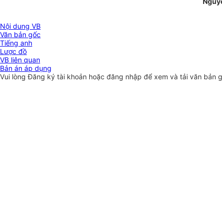
Nguyễ
Nội dung VB
Văn bản gốc
Tiếng anh
Lược đồ
VB liên quan
Bản án áp dụng
Vui lòng
Đăng ký
tài khoản hoặc
đăng nhập
để xem và tải văn bản 