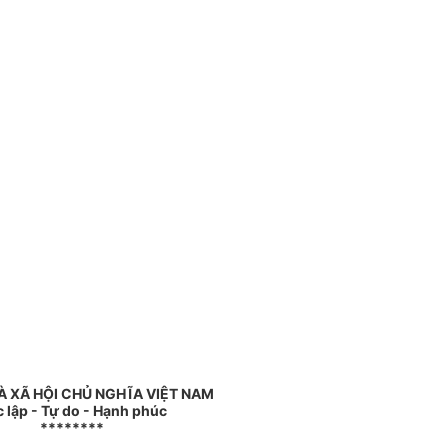
 XÃ HỘI CHỦ NGHĨA VIỆT NAM
 lập - Tự do - Hạnh phúc
********