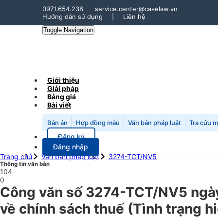
0971.654.238
service.center@caselaw.vn
Hướng dẫn sử dụng
|
Liên hệ
Toggle Navigation
Giới thiệu
Giải pháp
Bảng giá
Bài viết
Bản án
Hợp đồng mẫu
Văn bản pháp luật
Tra cứu 
Đăng ký
Đăng nhập
Trang chủ
Văn bản pháp luật
3274-TCT/NV5
Thông tin văn bản
104
0
Công văn số 3274-TCT/NV5 ngày
về chính sách thuế (Tình trạng h