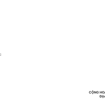
c
CỘNG HOÀ
Độc