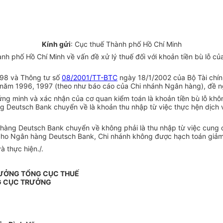
Kính gửi
: Cục thuế Thành phố Hồ Chí Minh
h phố Hồ Chí Minh về vấn đề xử lý thuế đối với khoản tiền bù lỗ 
98 và Thông tư số
08/2001/TT-BTC
ngày 18/1/2002 của Bộ Tài chín
năm 1996, 1997 (theo như báo cáo của Chi nhánh Ngân hàng), đề ng
ng minh và xác nhận của cơ quan kiểm toán là khoản tiền bù lỗ không
 Deutsch Bank chuyển về là khoản thu nhập từ việc thực hện dịch v
hàng Deutsch Bank chuyển về không phải là thu nhập từ việc cung cấ
iền cho Ngân hàng Deutsch Bank, Chi nhánh không được hạch toán giả
 thực hiện./.
RƯỞNG TỔNG CỤC THUẾ
G CỤC TRƯỞNG