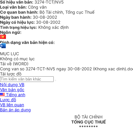
Số hiệu văn bản:
3274-TCT/NV5
Loại văn bản:
Công văn
Cơ quan ban hành:
Bộ Tài chính, Tổng cục Thuế
Ngày ban hành:
30-08-2002
Ngày có hiệu lực:
30-08-2002
Không xác định
Tình trạng hiệu lực:
Ngôn ngữ:
Định dạng văn bản hiện có:
MỤC LỤC
Không có mục lục
Tải về (WORD)
Cong van so 3274-TCT-NV5 ngay 30-08-2002 (Khong xac dinh).do
Tải lược đồ
Nội dung VB
Văn bản gốc
Tiếng anh
Lược đồ
VB liên quan
Bản án áp dụng
BỘ TÀI CHÍNH
TỔNG CỤC THUẾ
********