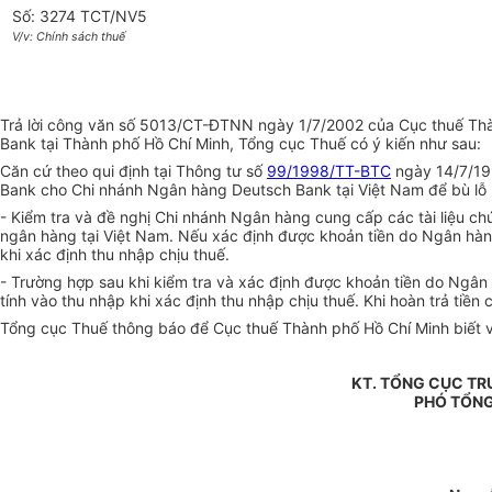
Số: 3274 TCT/NV5
V/v: Chính sách thuế
Trả lời công văn số 5013/CT-ĐTNN ngày 1/7/2002 của Cục thuế Thàn
Bank tại Thành phố Hồ Chí Minh, Tổng cục Thuế có ý kiến như sau:
Căn cứ theo qui định tại Thông tư số
99/1998/TT-BTC
ngày 14/7/19
Bank cho Chi nhánh Ngân hàng Deutsch Bank tại Việt Nam để bù lỗ 
- Kiểm tra và đề nghị Chi nhánh Ngân hàng cung cấp các tài liệu chứ
ngân hàng tại Việt Nam. Nếu xác định được khoản tiền do Ngân hàng
khi xác định thu nhập chịu thuế.
- Trường hợp sau khi kiểm tra và xác định được khoản tiền do Ngân 
tính vào thu nhập khi xác định thu nhập chịu thuế. Khi hoàn trả t
Tổng cục Thuế thông báo để Cục thuế Thành phố Hồ Chí Minh biết và
KT. TỔNG CỤC T
PHÓ TỔN